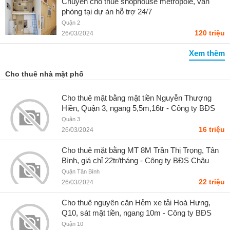
Chuyên cho thuê shophouse metropole, văn
phòng tại dự án hỗ trợ 24/7
Quận 2
120 triệu
26/03/2024
Xem thêm
Cho thuê nhà mặt phố
Cho thuê mặt bằng mặt tiền Nguyễn Thượng
Hiền, Quận 3, ngang 5,5m,16tr - Công ty BĐS
Châu Long
Quận 3
16 triệu
26/03/2024
Cho thuê mặt bằng MT 8M Trần Thị Trọng, Tân
Bình, giá chỉ 22tr/tháng - Công ty BĐS Châu
Long
Quận Tân Bình
22 triệu
26/03/2024
Cho thuê nguyên căn Hẻm xe tải Hoà Hưng,
Q10, sát mặt tiền, ngang 10m - Công ty BĐS
Châu Long
Quận 10