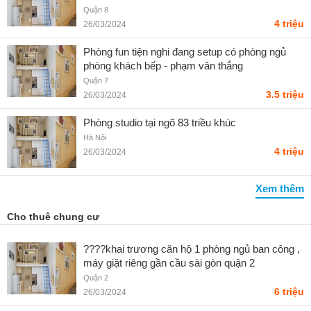
NGHI, Q8 - Liên hệ SĐT
Quận 8
4 triệu
26/03/2024
Phòng fun tiện nghi đang setup có phòng ngủ
phòng khách bếp - phạm văn thắng
Quận 7
3.5 triệu
26/03/2024
Phòng studio tại ngõ 83 triều khúc
Hà Nội
4 triệu
26/03/2024
Xem thêm
Cho thuê chung cư
????khai trương căn hộ 1 phòng ngủ ban công ,
máy giặt riêng gần cầu sài gòn quận 2
Quận 2
6 triệu
26/03/2024