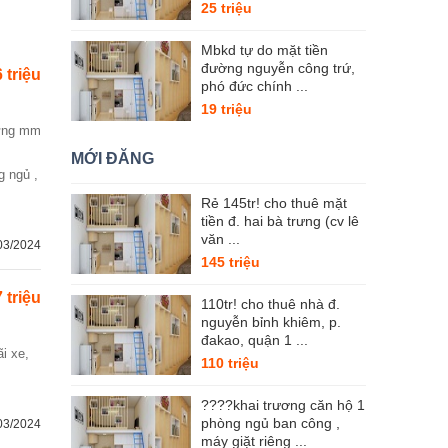
25 triệu
Mbkd tự do mặt tiền
đường nguyễn công trứ,
6 triệu
phó đức chính ...
19 triệu
MỚI ĐĂNG
 ngủ ,
Rẻ 145tr! cho thuê mặt
tiền đ. hai bà trưng (cv lê
văn ...
03/2024
145 triệu
7 triệu
110tr! cho thuê nhà đ.
nguyễn bỉnh khiêm, p.
đakao, quận 1 ...
110 triệu
????khai trương căn hộ 1
phòng ngủ ban công ,
03/2024
máy giặt riêng ...