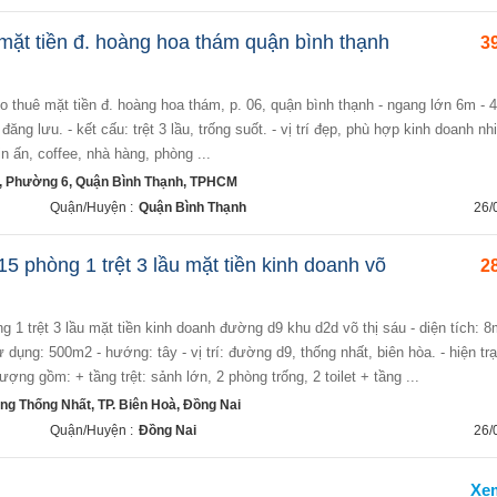
mặt tiền đ. hoàng hoa thám quận bình thạnh
39
han đăng lưu. - kết cấu: trệt 3 lầu, trống suốt. - vị trí đẹp, phù hợp kinh doanh nh
 ấn, coffee, nhà hàng, phòng ...
 Phường 6, Quận Bình Thạnh, TPHCM
Quận/Huyện :
Quận Bình Thạnh
26/
5 phòng 1 trệt 3 lầu mặt tiền kinh doanh võ
28
dụng: 500m2 - hướng: tây - vị trí: đường d9, thống nhất, biên hòa. - hiện tr
hượng gồm: + tầng trệt: sảnh lớn, 2 phòng trống, 2 toilet + tầng ...
ng Thống Nhất, TP. Biên Hoà, Đồng Nai
Quận/Huyện :
Đồng Nai
26/
Xe