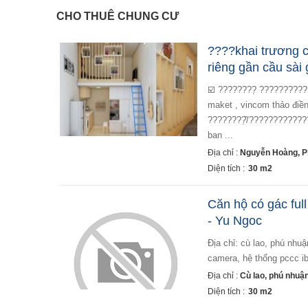
CHO THUÊ CHUNG CƯ
????khai trương c
riêng gần cầu sài
☑️ ????????̣ ????????????́/???????????????????????????? nguyễn hoàng , an phú , quận 2 ( sau lưng mm
maket , vincom thảo điền
????????̣̂/???????????
ban ...
Địa chỉ :
Nguyễn Hoàng, P
Diện tích :
30 m2
Căn hộ có gác ful
- Yu Ngoc
địa chỉ: cù lao, phú nhuận - cửa sổ thoáng - gác cao rộng - full nội thất - giờ giấc tự do - thang máy, bãi xe,
camera, hệ thống pccc i
Địa chỉ :
Cù lao, phú nhuậ
Diện tích :
30 m2