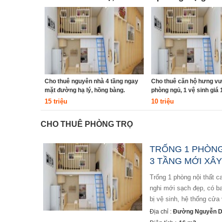
Cho thuê nguyên nhà 4 tầng ngay
Cho thuê căn hộ hưng vư
mặt đường hạ lý, hồng bàng.
phòng ngủ, 1 vệ sinh giá 1
15 triệu
10 triệu
CHO THUÊ PHÒNG TRỌ
TRỐNG 1 PHÒNG 
3 TẦNG MỚI XÂY 
trống 1 phòng nội thất cao cấp, chỉ 4tr trong nhà 3 tầng mới xây full tiện nghi, q8 - vừa trống 1 phòng full tiện
nghi mới sạch đẹp, có ban
bị vệ sinh, hệ thống cửa 
Địa chỉ :
Đường Nguyễn D