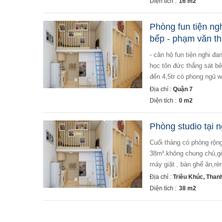
Diện tích :
16 m2
Phòng fun tiện ng
bếp - phạm văn t
- căn hộ fun tiện nghi đang setup có phòng ngủ phòng khách bếp - ngay trung tâm q7 - gần đại trường đại
học tôn đức thắng sát bê
đến 4,5tr có phong ngủ w
Địa chỉ :
Quận 7
Diện tích :
0 m2
Phòng studio tại n
cuối tháng có phòng rộng cho hộ gia đình , nhóm người đi làm thuê,tại ngõ 83 triều khúc. phòng rộng
38m².không chung chủ,giờ
máy giặt , bàn ghế ăn,rèm
Địa chỉ :
Triều Khúc, Than
Diện tích :
38 m2