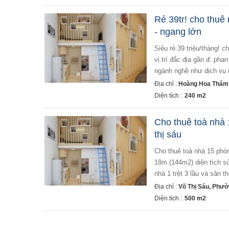
Rẻ 39tr! cho thuê 
- ngang lớn
siêu rẻ 39 triệu/tháng! cho thuê mặt tiền đ. hoàng hoa thám, p. 06, quận bình thạnh - ngang lớn 6m - 4 tầng. -
vị trí đắc địa gần đ. p
ngành nghề như dịch vụ in
Địa chỉ :
Hoàng Hoa Thám,
Diện tích :
240 m2
Cho thuê toà nhà 1
thị sáu
cho thuê toà nhà 15 phòng 1 trệt 3 lầu mặt tiền kinh doanh đường d9 khu d2d võ thị sáu - diện tích: 8m x
18m (144m2) diện tích sử 
nhà 1 trệt 3 lầu và sân t
Địa chỉ :
Võ Thị Sáu, Phườ
Diện tích :
500 m2