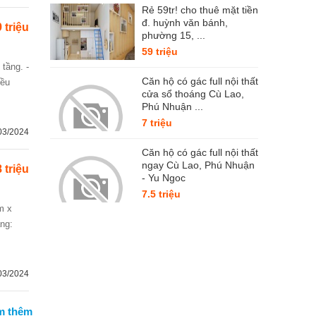
Rẻ 59tr! cho thuê mặt tiền
đ. huỳnh văn bánh,
 triệu
phường 15, ...
59 triệu
Căn hộ có gác full nội thất
iều
cửa sổ thoáng Cù Lao,
Phú Nhuận ...
7 triệu
03/2024
Căn hộ có gác full nội thất
ngay Cù Lao, Phú Nhuận
 triệu
- Yu Ngoc
7.5 triệu
ạng:
03/2024
m thêm