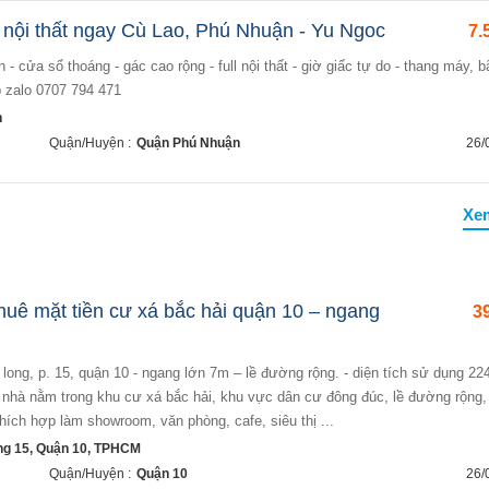
l nội thất ngay Cù Lao, Phú Nhuận - Yu Ngoc
7.
b zalo 0707 794 471
n
Quận/Huyện :
Quận Phú Nhuận
26/
Xe
thuê mặt tiền cư xá bắc hải quận 10 – ngang
39
vị trí nhà nằm trong khu cư xá bắc hải, khu vực dân cư đông đúc, lề đường rộng,
hích hợp làm showroom, văn phòng, cafe, siêu thị ...
g 15, Quận 10, TPHCM
Quận/Huyện :
Quận 10
26/