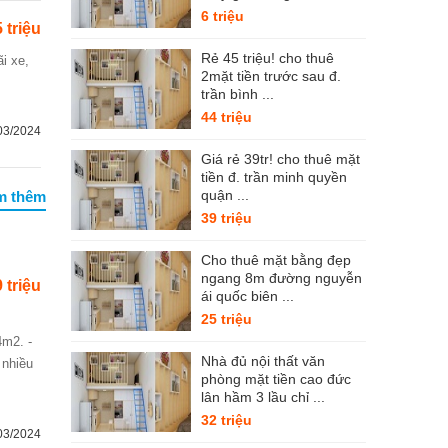
6 triệu
5 triệu
Rẻ 45 triệu! cho thuê
2mặt tiền trước sau đ.
trần bình ...
44 triệu
03/2024
Giá rẻ 39tr! cho thuê mặt
tiền đ. trần minh quyền
quận ...
m thêm
39 triệu
Cho thuê mặt bằng đẹp
ngang 8m đường nguyễn
 triệu
ái quốc biên ...
25 triệu
Nhà đủ nội thất văn
 nhiều
phòng mặt tiền cao đức
lân hầm 3 lầu chỉ ...
32 triệu
03/2024