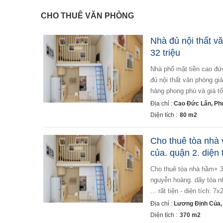
CHO THUÊ VĂN PHÒNG
Nhà đủ nội thất v
32 triệu
nhà phố mặt tiền cao đức lân, khu đô thị an phú diện tích 4x20m kết cấu hầm trệt 3 lầu, 5 phòng có sẵn đầy
đủ nội thất văn phòng giá 
hàng phong phú và giá tốt
Địa chỉ :
Cao Đức Lân, Ph
Diện tích :
80 m2
Cho thuê tòa nhà 
của. quận 2. diện 
cho thuê tòa nhà hầm+ 3 lầu, mt lương định của. phường an phú. quận 2. ngay cạnh khu biệt thự 280. góc
nguyễn hoàng. dãy tòa 
... rất tiện - diện tích: 
Địa chỉ :
Lương Định Của,
Diện tích :
370 m2