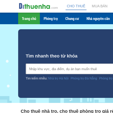
CHO THUÊ
MUA BÁN
Trang chủ
Phòng trọ
Chung cư
Nhà nguyên căn
Tìm nhanh theo từ khóa
Tìm kiếm nhiều:
Nhà trọ Hà Nội
Phòng trọ Đà Nẵng
Phòng trọ
Cho thuê nhà trọ, cho thuê phòng trọ giá rẻ