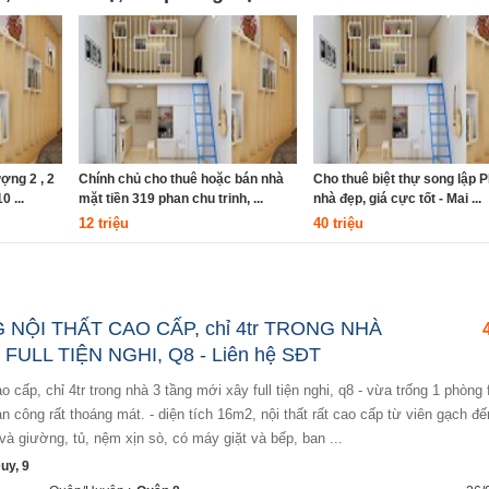
ợng 2 , 2
Chính chủ cho thuê hoặc bán nhà
Cho thuê biệt thự song lập
0 ...
mặt tiền 319 phan chu trinh, ...
nhà đẹp, giá cực tốt - Mai ...
12 triệu
40 triệu
NỘI THẤT CAO CẤP, chỉ 4tr TRONG NHÀ
FULL TIỆN NGHI, Q8 - Liên hệ SĐT
 công rất thoáng mát. - diện tích 16m2, nội thất rất cao cấp từ viên gạch đến
và giường, tủ, nệm xịn sò, có máy giặt và bếp, ban ...
uy, 9