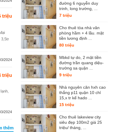
03/2024
đường 6 nguyễn duy
trinh, long trường, ...
7 triệu
5 triệu
Cho thuê tòa nhà văn
phòng hầm + 4 lầu. mặt
tiền lương định ...
 3,5tr
80 triệu
Mbkd tự do, 2 mặt tiền
03/2024
đường trần quang diệu-
trường sa quận ...
9 triệu
4 triệu
Nhà nguyên căn hxh cao
 lạnh,
thắng p11 quận 10 chỉ
15,x tr kế hado ...
15 triệu
03/2024
Cho thuê lakeview city
siêu đẹp 100m2 giá 25
m thêm
triệu/ tháng, ...