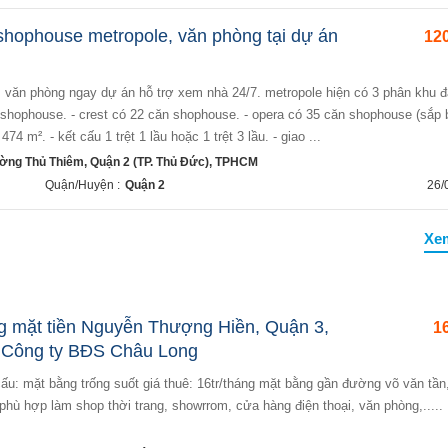
shophouse metropole, văn phòng tại dự án
120
ăn shophouse. - crest có 22 căn shophouse. - opera có 35 căn shophouse (sắp
 474 m². - kết cấu 1 trệt 1 lầu hoặc 1 trệt 3 lầu. - giao ...
ờng Thủ Thiêm, Quận 2 (TP. Thủ Đức), TPHCM
Quận/Huyện :
Quận 2
26/
Xe
g mặt tiền Nguyễn Thượng Hiền, Quận 3,
16
- Công ty BĐS Châu Long
hù hợp làm shop thời trang, showrrom, cửa hàng điện thoại, văn phòng,.....