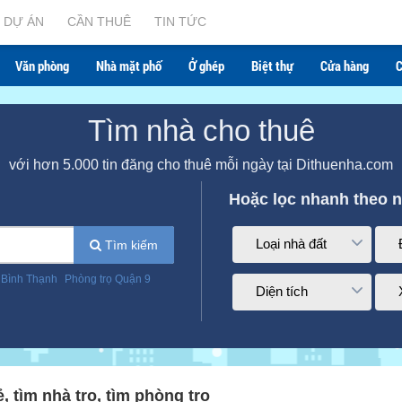
DỰ ÁN
CẦN THUÊ
TIN TỨC
Văn phòng
Nhà mặt phố
Ở ghép
Biệt thự
Cửa hàng
C
Tìm nhà cho thuê
với hơn 5.000 tin đăng cho thuê mỗi ngày tại Dithuenha.com
Hoặc lọc nhanh theo 
Loại nhà đất
Tìm kiếm
 Bình Thạnh
Phòng trọ Quận 9
Diện tích
, tìm nhà trọ, tìm phòng trọ