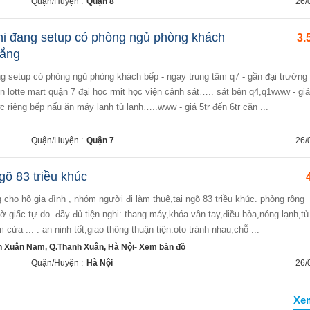
Quận/Huyện :
Quận 8
26/
hi đang setup có phòng ngủ phòng khách
3.
hắng
n lotte mart quận 7 đại học rmit học viện cảnh sát….. sát bên q4,q1www - giá
c riêng bếp nấu ăn máy lạnh tủ lạnh…..www - giá 5tr đến 6tr căn ...
Quận/Huyện :
Quận 7
26/
gõ 83 triều khúc
 giấc tự do. đầy đủ tiện nghi: thang máy,khóa vân tay,điều hòa,nóng lạnh,tủ
 cửa ... . an ninh tốt,giao thông thuận tiện.oto tránh nhau,chỗ ...
h Xuân Nam, Q.Thanh Xuân, Hà Nội- Xem bản đồ
Quận/Huyện :
Hà Nội
26/
Xe