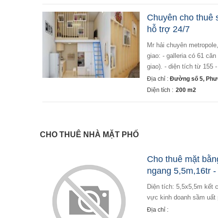
Chuyên cho thuê 
hỗ trợ 24/7
mr hải chuyên metropole, văn phòng ngay dự án hỗ trợ xem nhà 24/7. metropole hiện có 3 phân khu đã bàn
giao: - galleria có 61 c
giao). - diện tích từ 155 -
Địa chỉ :
Đường số 5, Phư
Diện tích :
200 m2
CHO THUÊ NHÀ MẶT PHỐ
Cho thuê mặt bằn
ngang 5,5m,16tr 
diện tích: 5,5x5,5m kết cấu: mặt bằng trống suốt giá thuê: 16tr/tháng mặt bằng gần đường võ văn tần, khu
vực kinh doanh sầm uất p
Địa chỉ :