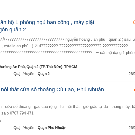
ăn hộ 1 phòng ngủ ban công , máy giặt
 gòn quận 2
 , estella an phú . ) ☑️ đ????̣̆???? ????????????̛???????? ????????̆????
????????????????????????????????????????????? : ➖ căn hộ dạng 1 phòng
hường An Phú, Quận 2 (TP. Thủ Đức), TPHCM
Quận/Huyện :
Quận 2
26/
l nội thất cửa sổ thoáng Cù Lao, Phú Nhuận
b zalo 0707 794 471
n
Quận/Huyện :
Quận Phú Nhuận
26/