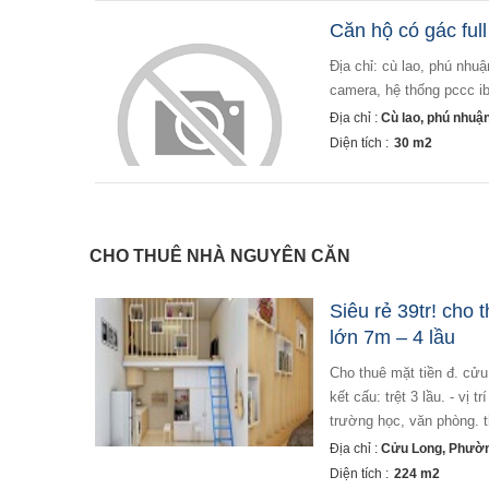
Căn hộ có gác ful
địa chỉ: cù lao, phú nhuận - cửa sổ thoáng - gác cao rộng - full nội thất - giờ giấc tự do - thang máy, bãi xe,
camera, hệ thống pccc i
Địa chỉ :
Cù lao, phú nhuậ
Diện tích :
30 m2
CHO THUÊ NHÀ NGUYÊN CĂN
Siêu rẻ 39tr! cho 
lớn 7m – 4 lầu
cho thuê mặt tiền đ. cửu long, p. 15, quận 10 - ngang lớn 7m – lề đường rộng. - diện tích sử dụng 224m2. -
kết cấu: trệt 3 lầu. - 
trường học, văn phòng. t
Địa chỉ :
Cửu Long, Phườn
Diện tích :
224 m2