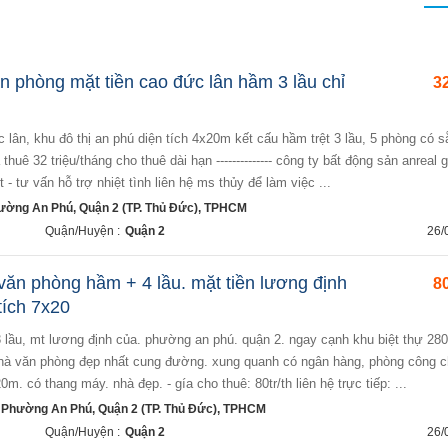
ăn phòng mặt tiền cao đức lân hầm 3 lầu chỉ
32
thuê 32 triệu/tháng cho thuê dài hạn -------------- công ty bất động sản anreal g
 - tư vấn hỗ trợ nhiệt tình liên hệ ms thủy để làm việc ...
ường An Phú, Quận 2 (TP. Thủ Đức), TPHCM
Quận/Huyện :
Quận 2
26/
văn phòng hầm + 4 lầu. mặt tiền lương định
80
tích 7x20
nhà văn phòng đẹp nhất cung đường. xung quanh có ngân hàng, phòng công 
7x20m. có thang máy. nhà đẹp. - gía cho thuê: 80tr/th liên hệ trực tiếp: ...
 Phường An Phú, Quận 2 (TP. Thủ Đức), TPHCM
Quận/Huyện :
Quận 2
26/