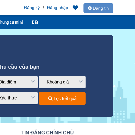
/
Đăng ký
Đăng nhập
Đăng tin
hung cư mini
Đất
nhu cầu của bạn
Địa điểm
Khoảng giá
Xác thực
Lọc kết quả
TIN ĐĂNG CHÍNH CHỦ