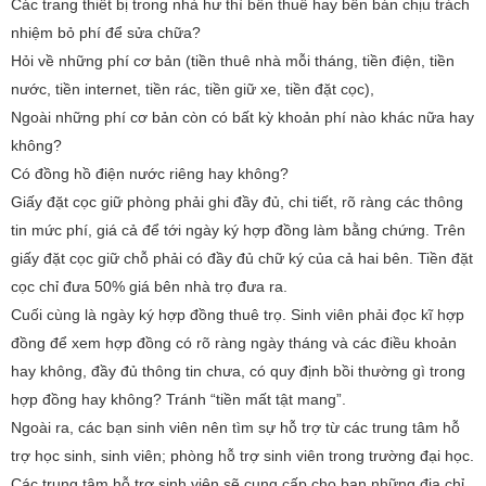
Các trang thiết bị trong nhà hư thì bên thuê hay bên bán chịu trách
nhiệm bỏ phí để sửa chữa?
Hỏi về những phí cơ bản (tiền thuê nhà mỗi tháng, tiền điện, tiền
nước, tiền internet, tiền rác, tiền giữ xe, tiền đặt cọc),
Ngoài những phí cơ bản còn có bất kỳ khoản phí nào khác nữa hay
không?
Có đồng hồ điện nước riêng hay không?
Giấy đặt cọc giữ phòng phải ghi đầy đủ, chi tiết, rõ ràng các thông
tin mức phí, giá cả để tới ngày ký hợp đồng làm bằng chứng. Trên
giấy đặt cọc giữ chỗ phải có đầy đủ chữ ký của cả hai bên. Tiền đặt
cọc chỉ đưa 50% giá bên nhà trọ đưa ra.
Cuối cùng là ngày ký hợp đồng thuê trọ. Sinh viên phải đọc kĩ hợp
đồng để xem hợp đồng có rõ ràng ngày tháng và các điều khoản
hay không, đầy đủ thông tin chưa, có quy định bồi thường gì trong
hợp đồng hay không? Tránh “tiền mất tật mang”.
Ngoài ra, các bạn sinh viên nên tìm sự hỗ trợ từ các trung tâm hỗ
trợ học sinh, sinh viên; phòng hỗ trợ sinh viên trong trường đại học.
Các trung tâm hỗ trợ sinh viên sẽ cung cấp cho bạn những địa chỉ