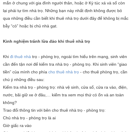
mắn ở chung với gia đình người thân, hoặc ở Ký túc xá và số còn
lại phải tự tìm nhà trọ. Những bạn này nhất định không được bỏ
qua những điều cần biết khi thuê nhà trọ dưới đây để không bị mắc
bẫy “cò” hoặc bị chủ nhà gạt.
Kinh nghiệm tránh lừa đảo khi thuê nhà trọ
Khi
đi thuê nhà
trọ - phòng trọ, ngoài tìm hiểu trên mạng, sinh viên
cần đến tận nơi để kiểm tra nhà trọ - phòng trọ. Khi sinh viên “giao
tiền” của mình cho phía
cho thuê nhà trọ
- cho thuê phòng trọ, cần
chú ý những điều sau:
Kiểm tra nhà trọ - phòng trọ: nhà vệ sinh, cửa sổ, cửa ra vào, điện,
nước, bãi giữ xe ở đâu,… kiểm tra xem mọi thứ có ổn và an toàn
không?
Trao đổi thông tin với bên cho thuê nhà trọ - phòng trọ:
Chủ nhà trọ - phòng trọ là ai
Giờ giấc ra vào