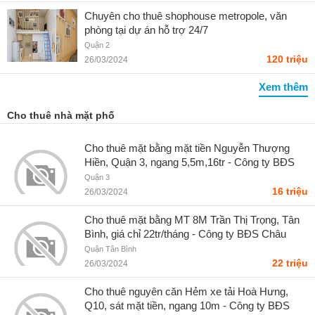
Chuyên cho thuê shophouse metropole, văn
phòng tại dự án hỗ trợ 24/7
Quận 2
120 triệu
26/03/2024
Xem thêm
Cho thuê nhà mặt phố
Cho thuê mặt bằng mặt tiền Nguyễn Thượng
Hiền, Quận 3, ngang 5,5m,16tr - Công ty BĐS
Châu Long
Quận 3
16 triệu
26/03/2024
Cho thuê mặt bằng MT 8M Trần Thị Trọng, Tân
Bình, giá chỉ 22tr/tháng - Công ty BĐS Châu
Long
Quận Tân Bình
22 triệu
26/03/2024
Cho thuê nguyên căn Hẻm xe tải Hoà Hưng,
Q10, sát mặt tiền, ngang 10m - Công ty BĐS