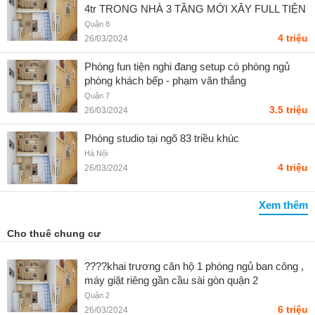
4tr TRONG NHÀ 3 TẦNG MỚI XÂY FULL TIỆN
NGHI, Q8 - Liên hệ SĐT
Quận 8
4 triệu
26/03/2024
Phòng fun tiện nghi đang setup có phòng ngủ
phòng khách bếp - phạm văn thắng
Quận 7
3.5 triệu
26/03/2024
Phòng studio tại ngõ 83 triều khúc
Hà Nội
4 triệu
26/03/2024
Xem thêm
Cho thuê chung cư
????khai trương căn hộ 1 phòng ngủ ban công ,
máy giặt riêng gần cầu sài gòn quận 2
Quận 2
6 triệu
26/03/2024