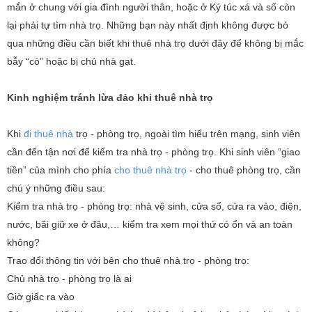
mắn ở chung với gia đình người thân, hoặc ở Ký túc xá và số còn
lại phải tự tìm nhà trọ. Những bạn này nhất định không được bỏ
qua những điều cần biết khi thuê nhà trọ dưới đây để không bị mắc
bẫy “cò” hoặc bị chủ nhà gạt.
Kinh nghiệm tránh lừa đảo khi thuê nhà trọ
Khi
đi thuê nhà
trọ - phòng trọ, ngoài tìm hiểu trên mạng, sinh viên
cần đến tận nơi để kiểm tra nhà trọ - phòng trọ. Khi sinh viên “giao
tiền” của mình cho phía
cho thuê nhà trọ
- cho thuê phòng trọ, cần
chú ý những điều sau:
Kiểm tra nhà trọ - phòng trọ: nhà vệ sinh, cửa sổ, cửa ra vào, điện,
nước, bãi giữ xe ở đâu,… kiểm tra xem mọi thứ có ổn và an toàn
không?
Trao đổi thông tin với bên cho thuê nhà trọ - phòng trọ:
Chủ nhà trọ - phòng trọ là ai
Giờ giấc ra vào