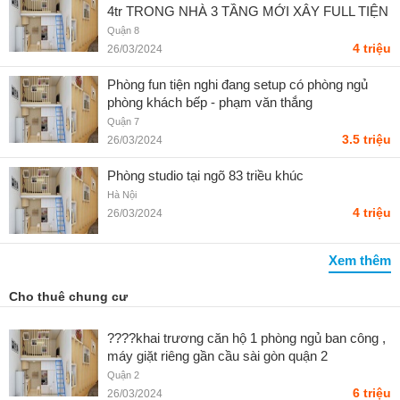
4tr TRONG NHÀ 3 TẦNG MỚI XÂY FULL TIỆN
NGHI, Q8 - Liên hệ SĐT
Quận 8
4 triệu
26/03/2024
Phòng fun tiện nghi đang setup có phòng ngủ
phòng khách bếp - phạm văn thắng
Quận 7
3.5 triệu
26/03/2024
Phòng studio tại ngõ 83 triều khúc
Hà Nội
4 triệu
26/03/2024
Xem thêm
Cho thuê chung cư
????khai trương căn hộ 1 phòng ngủ ban công ,
máy giặt riêng gần cầu sài gòn quận 2
Quận 2
6 triệu
26/03/2024