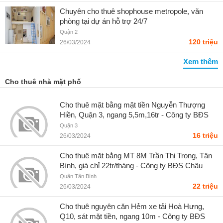
Chuyên cho thuê shophouse metropole, văn
phòng tại dự án hỗ trợ 24/7
Quận 2
120 triệu
26/03/2024
Xem thêm
Cho thuê nhà mặt phố
Cho thuê mặt bằng mặt tiền Nguyễn Thượng
Hiền, Quận 3, ngang 5,5m,16tr - Công ty BĐS
Châu Long
Quận 3
16 triệu
26/03/2024
Cho thuê mặt bằng MT 8M Trần Thị Trọng, Tân
Bình, giá chỉ 22tr/tháng - Công ty BĐS Châu
Long
Quận Tân Bình
22 triệu
26/03/2024
Cho thuê nguyên căn Hẻm xe tải Hoà Hưng,
Q10, sát mặt tiền, ngang 10m - Công ty BĐS