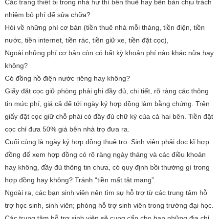
Các trang thiết bị trong nhà hư thì bên thuê hay bên bán chịu trách
nhiệm bỏ phí để sửa chữa?
Hỏi về những phí cơ bản (tiền thuê nhà mỗi tháng, tiền điện, tiền
nước, tiền internet, tiền rác, tiền giữ xe, tiền đặt cọc),
Ngoài những phí cơ bản còn có bất kỳ khoản phí nào khác nữa hay
không?
Có đồng hồ điện nước riêng hay không?
Giấy đặt cọc giữ phòng phải ghi đầy đủ, chi tiết, rõ ràng các thông
tin mức phí, giá cả để tới ngày ký hợp đồng làm bằng chứng. Trên
giấy đặt cọc giữ chỗ phải có đầy đủ chữ ký của cả hai bên. Tiền đặt
cọc chỉ đưa 50% giá bên nhà trọ đưa ra.
Cuối cùng là ngày ký hợp đồng thuê trọ. Sinh viên phải đọc kĩ hợp
đồng để xem hợp đồng có rõ ràng ngày tháng và các điều khoản
hay không, đầy đủ thông tin chưa, có quy định bồi thường gì trong
hợp đồng hay không? Tránh “tiền mất tật mang”.
Ngoài ra, các bạn sinh viên nên tìm sự hỗ trợ từ các trung tâm hỗ
trợ học sinh, sinh viên; phòng hỗ trợ sinh viên trong trường đại học.
Các trung tâm hỗ trợ sinh viên sẽ cung cấp cho bạn những địa chỉ