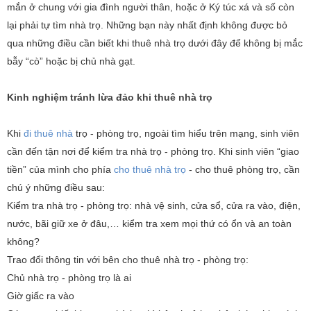
mắn ở chung với gia đình người thân, hoặc ở Ký túc xá và số còn
lại phải tự tìm nhà trọ. Những bạn này nhất định không được bỏ
qua những điều cần biết khi thuê nhà trọ dưới đây để không bị mắc
bẫy “cò” hoặc bị chủ nhà gạt.
Kinh nghiệm tránh lừa đảo khi thuê nhà trọ
Khi
đi thuê nhà
trọ - phòng trọ, ngoài tìm hiểu trên mạng, sinh viên
cần đến tận nơi để kiểm tra nhà trọ - phòng trọ. Khi sinh viên “giao
tiền” của mình cho phía
cho thuê nhà trọ
- cho thuê phòng trọ, cần
chú ý những điều sau:
Kiểm tra nhà trọ - phòng trọ: nhà vệ sinh, cửa sổ, cửa ra vào, điện,
nước, bãi giữ xe ở đâu,… kiểm tra xem mọi thứ có ổn và an toàn
không?
Trao đổi thông tin với bên cho thuê nhà trọ - phòng trọ:
Chủ nhà trọ - phòng trọ là ai
Giờ giấc ra vào