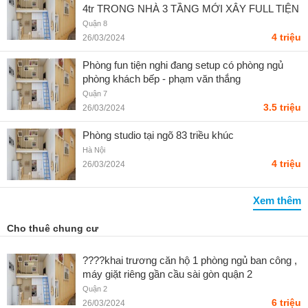
4tr TRONG NHÀ 3 TẦNG MỚI XÂY FULL TIỆN
NGHI, Q8 - Liên hệ SĐT
Quận 8
4 triệu
26/03/2024
Phòng fun tiện nghi đang setup có phòng ngủ
phòng khách bếp - phạm văn thắng
Quận 7
3.5 triệu
26/03/2024
Phòng studio tại ngõ 83 triều khúc
Hà Nội
4 triệu
26/03/2024
Xem thêm
Cho thuê chung cư
????khai trương căn hộ 1 phòng ngủ ban công ,
máy giặt riêng gần cầu sài gòn quận 2
Quận 2
6 triệu
26/03/2024