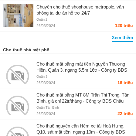
Chuyên cho thuê shophouse metropole, văn
phòng tại dự án hỗ trợ 24/7
Quận 2
120 triệu
26/03/2024
Xem thêm
Cho thuê nhà mặt phố
Cho thuê mặt bằng mặt tiền Nguyễn Thượng
Hiền, Quận 3, ngang 5,5m,16tr - Công ty BĐS
Châu Long
Quận 3
16 triệu
26/03/2024
Cho thuê mặt bằng MT 8M Trần Thị Trọng, Tân
Bình, giá chỉ 22tr/tháng - Công ty BĐS Châu
Long
Quận Tân Bình
22 triệu
26/03/2024
Cho thuê nguyên căn Hẻm xe tải Hoà Hưng,
Q10, sát mặt tiền, ngang 10m - Công ty BĐS