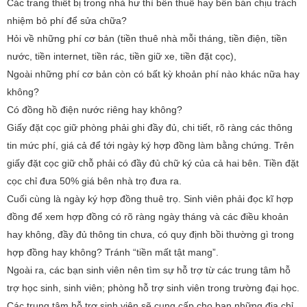
Các trang thiết bị trong nhà hư thì bên thuê hay bên bán chịu trách
nhiệm bỏ phí để sửa chữa?
Hỏi về những phí cơ bản (tiền thuê nhà mỗi tháng, tiền điện, tiền
nước, tiền internet, tiền rác, tiền giữ xe, tiền đặt cọc),
Ngoài những phí cơ bản còn có bất kỳ khoản phí nào khác nữa hay
không?
Có đồng hồ điện nước riêng hay không?
Giấy đặt cọc giữ phòng phải ghi đầy đủ, chi tiết, rõ ràng các thông
tin mức phí, giá cả để tới ngày ký hợp đồng làm bằng chứng. Trên
giấy đặt cọc giữ chỗ phải có đầy đủ chữ ký của cả hai bên. Tiền đặt
cọc chỉ đưa 50% giá bên nhà trọ đưa ra.
Cuối cùng là ngày ký hợp đồng thuê trọ. Sinh viên phải đọc kĩ hợp
đồng để xem hợp đồng có rõ ràng ngày tháng và các điều khoản
hay không, đầy đủ thông tin chưa, có quy định bồi thường gì trong
hợp đồng hay không? Tránh “tiền mất tật mang”.
Ngoài ra, các bạn sinh viên nên tìm sự hỗ trợ từ các trung tâm hỗ
trợ học sinh, sinh viên; phòng hỗ trợ sinh viên trong trường đại học.
Các trung tâm hỗ trợ sinh viên sẽ cung cấp cho bạn những địa chỉ