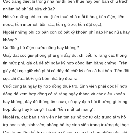
Các trang thiết bị trong nhà hư thì bên thuê hay bên bán chịu trách
nhiệm bỏ phí để sửa chữa?
Hỏi về những phí cơ bản (tiền thuê nhà mỗi tháng, tiền điện, tiền
nước, tiền internet, tiền rác, tiền giữ xe, tiền đặt cọc),
Ngoài những phí cơ bản còn có bất kỳ khoản phí nào khác nữa hay
không?
Có đồng hồ điện nước riêng hay không?
Giấy đặt cọc giữ phòng phải ghi đầy đủ, chi tiết, rõ ràng các thông
tin mức phí, giá cả để tới ngày ký hợp đồng làm bằng chứng. Trên
giấy đặt cọc giữ chỗ phải có đầy đủ chữ ký của cả hai bên. Tiền đặt
cọc chỉ đưa 50% giá bên nhà trọ đưa ra.
Cuối cùng là ngày ký hợp đồng thuê trọ. Sinh viên phải đọc kĩ hợp
đồng để xem hợp đồng có rõ ràng ngày tháng và các điều khoản
hay không, đầy đủ thông tin chưa, có quy định bồi thường gì trong
hợp đồng hay không? Tránh “tiền mất tật mang”.
Ngoài ra, các bạn sinh viên nên tìm sự hỗ trợ từ các trung tâm hỗ
trợ học sinh, sinh viên; phòng hỗ trợ sinh viên trong trường đại học.
Các trung tâm hỗ trợ sinh viên sẽ cung cấp cho bạn những địa chỉ