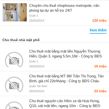
Chuyên cho thuê shophouse metropole, văn
phòng tại dự án hỗ trợ 24/7
Quận 2
120 triệu
26/03/2024
Xem thêm
Cho thuê nhà mặt phố
Cho thuê mặt bằng mặt tiền Nguyễn Thượng
Hiền, Quận 3, ngang 5,5m,16tr - Công ty BĐS
Châu Long
Quận 3
16 triệu
26/03/2024
Cho thuê mặt bằng MT 8M Trần Thị Trọng, Tân
Bình, giá chỉ 22tr/tháng - Công ty BĐS Châu
Long
Quận Tân Bình
22 triệu
26/03/2024
Cho thuê nguyên căn Hẻm xe tải Hoà Hưng,
Q10, sát mặt tiền, ngang 10m - Công ty BĐS