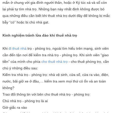
mắn ở chung với gia đình người thân, hoặc ở Ký túc xá và số còn
lại phải tự tìm nhà trọ. Những bạn này nhất định không được bỏ
qua những điều cần biết khi thuê nhà trọ dưới đây để không bị mắc
bẫy “cò” hoặc bị chủ nhà gạt.
Kinh nghiệm tránh lừa đảo khi thuê nhà trọ
Khi
đi thuê nhà
trọ - phòng trọ, ngoài tìm hiểu trên mạng, sinh viên
cần đến tận nơi để kiểm tra nhà trọ - phòng trọ. Khi sinh viên “giao
tiền” của mình cho phía
cho thuê nhà trọ
- cho thuê phòng trọ, cần
chú ý những điều sau:
Kiểm tra nhà trọ - phòng trọ: nhà vệ sinh, cửa sổ, cửa ra vào, điện,
nước, bãi giữ xe ở đâu,… kiểm tra xem mọi thứ có ổn và an toàn
không?
Trao đổi thông tin với bên cho thuê nhà trọ - phòng trọ:
Chủ nhà trọ - phòng trọ là ai
Giờ giấc ra vào