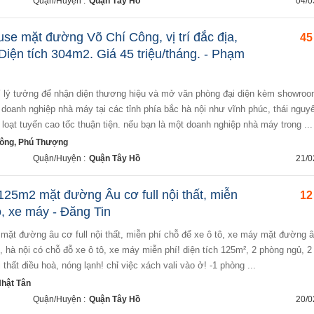
Quận/Huyện :
Quận Tây Hồ
04/0
se mặt đường Võ Chí Công, vị trí đắc địa,
45
 Diện tích 304m2. Giá 45 triệu/tháng. - Phạm
doanh nghiệp nhà máy tại các tỉnh phía bắc hà nội như vĩnh phúc, thái nguy
loạt tuyến cao tốc thuận tiện. nếu bạn là một doanh nghiệp nhà máy trong ...
ông, Phú Thượng
Quận/Huyện :
Quận Tây Hồ
21/0
125m2 mặt đường Âu cơ full nội thất, miễn
12
ô, xe máy - Đăng Tin
, hà nội có chỗ đỗ xe ô tô, xe máy miễn phí! diện tích 125m², 2 phòng ngủ, 
i thất điều hoà, nóng lạnh! chỉ việc xách vali vào ở! -1 phòng ...
hật Tân
Quận/Huyện :
Quận Tây Hồ
20/0