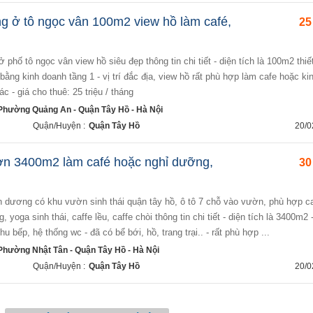
g ở tô ngọc vân 100m2 view hồ làm café,
25
bằng kinh doanh tầng 1 - vị trí đắc địa, view hồ rất phù hợp làm cafe hoặc ki
 - giá cho thuê: 25 triệu / tháng
Phường Quảng An - Quận Tây Hồ - Hà Nội
Quận/Huyện :
Quận Tây Hồ
20/0
ờn 3400m2 làm café hoặc nghỉ dưỡng,
30
 yoga sinh thái, caffe lều, caffe chòi thông tin chi tiết - diện tích là 3400m2 
u bếp, hệ thống wc - đã có bể bới, hồ, trang trại.. - rất phù hợp ...
Phường Nhật Tân - Quận Tây Hồ - Hà Nội
Quận/Huyện :
Quận Tây Hồ
20/0