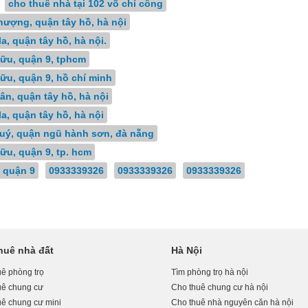
cho thuê nhà tại 102 võ chí công
hượng, quận tây hồ, hà nội
, quận tây hồ, hà nội.
ữu, quận 9, tphcm
ữu, quận 9, hồ chí minh
ân, quận tây hồ, hà nội
a, quận tây hồ, hà nội
quý, quận ngũ hành sơn, đà nẵng
ữu, quận 9, tp. hcm
, quận 9
0933339326
0933339326
0933339326
huê nhà đất
Hà Nội
ê phòng trọ
Tìm phòng trọ hà nội
uê chung cư
Cho thuê chung cư hà nội
uê chung cư mini
Cho thuê nhà nguyên căn hà nội