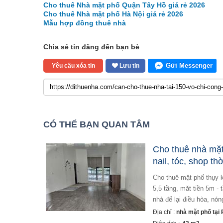
Cho thuê Nhà mặt phố Quận Tây Hồ giá rẻ 2026
Cho thuê Nhà mặt phố Hà Nội giá rẻ 2026
Mẫu hợp đồng thuê nhà
Chia sẻ tin đăng đến bạn bè
Gửi Messenger
Yêu cầu xóa tin
Lưu tin
CÓ THỂ BẠN QUAN TÂM
Cho thuê nhà mặt
nail, tóc, shop th
cho thuê mặt phố thụy khuê mặt tiền siêu đẹp vừa ở và kinh doanh thông tin chi tiết - diện tích là 43m2 x
5,5 tầng, măt tiền 5m - 
nhà để lại điều hòa, nón
Địa chỉ :
nhà mặt phố tại 