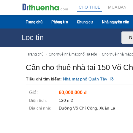
CHO THUÊ
MUA BÁN
Trang chủ
Phòng trọ
Chung cư
Nhà nguyên căn
Lọc tin
N
Trang chủ
›
Cho thuê nhà mặt phố Hà Nội
›
Cho thuê nhà mặt 
Cần cho thuê nhà tại 150 Võ C
Tiêu chí tìm kiếm:
Nhà mặt phố Quận Tây Hồ
Giá:
60,000,000 đ
Diện tích:
120 m2
Địa chỉ nhà:
Đường Võ Chí Công, Xuân La