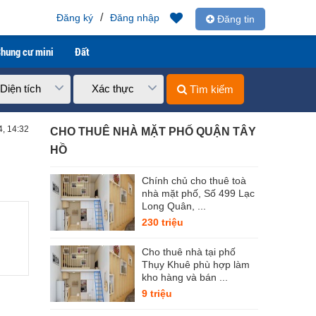
/
Đăng ký
Đăng nhập
Đăng tin
hung cư mini
Đất
Diện tích
Xác thực
Tìm kiếm
4, 14:32
CHO THUÊ NHÀ MẶT PHỐ QUẬN TÂY
HỒ
Chính chủ cho thuê toà
nhà mặt phố, Số 499 Lạc
Long Quân, ...
230 triệu
Cho thuê nhà tại phố
Thụy Khuê phù hợp làm
kho hàng và bán ...
9 triệu