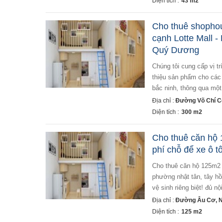
Diện tích :
43 m2
Cho thuê shophou
cạnh Lotte Mall -
Quý Dương
chúng tôi cung cấp vị trí lý tưởng để nhận diện thương hiệu và mở văn phòng đại diện kèm showroom giới
thiệu sản phẩm cho các 
bắc ninh, thông qua một 
Địa chỉ :
Đường Võ Chí C
Diện tích :
300 m2
Cho thuê căn hộ 
phí chỗ để xe ô t
cho thuê căn hộ 125m2 mặt đường âu cơ full nội thất, miễn phí chỗ để xe ô tô, xe máy mặt đường âu cơ,
phường nhật tân, tây hồ
vệ sinh riêng biệt! đủ nộ
Địa chỉ :
Đường Âu Cơ, N
Diện tích :
125 m2