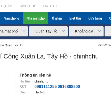
DỰ ÁN
CẦN THUÊ
TIN TỨC
Văn phòng
Nhà mặt phố
Ở ghép
Biệt thự
Cửa hàng
C
hà mặt phố
Quận Tây Hồ
Khoảng giá
phố Quận Tây Hồ
06/03/202
hí Công Xuân La, Tây Hồ - chinhchu
Thông tin liên hệ
Họ tên
chinhchu
0961111255 0916888800
SĐT
Địa chỉ
Hà Nội