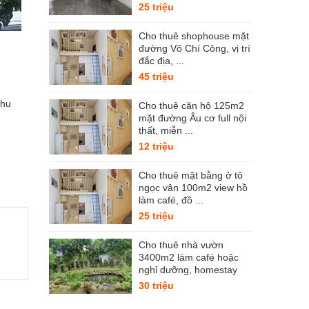
25 triệu
Cho thuê shophouse mặt
đường Võ Chí Công, vị trí
đắc địa, ...
45 triệu
khu
Cho thuê căn hộ 125m2
mặt đường Âu cơ full nội
thất, miễn ...
12 triệu
Cho thuê mặt bằng ở tô
ngọc vân 100m2 view hồ
làm café, đồ ...
25 triệu
Cho thuê nhà vườn
3400m2 làm café hoặc
nghỉ dưỡng, homestay
30 triệu