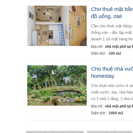
Cho thuê mặt bằn
đồ uống, nail
cần cho thuê mặt bằng ở phố tô ngọc vân view hồ siêu đẹp thông tin chi tiết - diện tích là 100m2 thiết kế
thông sàn - độc lập mặt 
doanh 1 số mặt hàng khác
Địa chỉ :
nhà mặt phố tại 
Diện tích :
100 m2
Cho thuê nhà vư
homestay
cho thuê nhà vườn ở an dương có khu vườn sinh thái quận tây hồ, ô tô 7 chỗ vào vườn, phù hợp caffe
miệt vườn, bia, nhà hàng,
có 1 nhà 2 tầng, 1 nhà kh
Địa chỉ :
nhà mặt phố tại 
Diện tích :
3400 m2