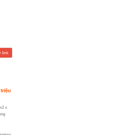
 link
 triệu
ong