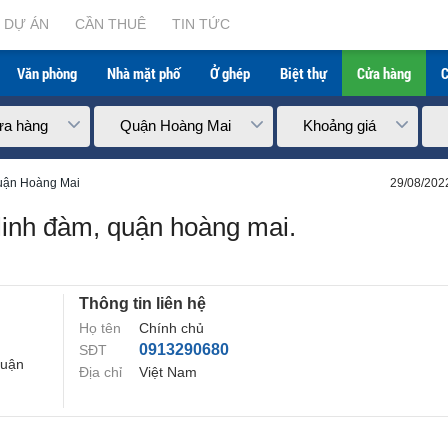
DỰ ÁN
CẦN THUÊ
TIN TỨC
Văn phòng
Nhà mặt phố
Ở ghép
Biệt thự
Cửa hàng
C
a hàng
Quận Hoàng Mai
Khoảng giá
uận Hoàng Mai
29/08/202
 linh đàm, quận hoàng mai.
Thông tin liên hệ
Họ tên
Chính chủ
0913290680
SĐT
Quận
Địa chỉ
Việt Nam