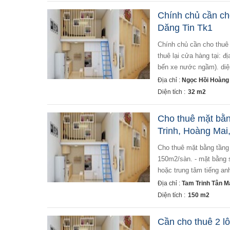
Chính chủ cần ch
Dăng Tin Tk1
chính chủ cần cho thuê cửa hàng tại quận hoàng mai hà nội. do không có nhu cầu sử dụng nên cần cho
thuê lại cửa hàng tại: đ
bến xe nước ngầm). diện
Địa chỉ :
Ngọc Hồi Hoàng 
Diện tích :
32 m2
Cho thuê mặt bằ
Trinh, Hoàng Mai
cho thuê mặt bằng tầng 1 tòa ct2, chung cư @home, 987 tam trinh, hoàng mai, hà nội - diện tích:
150m2/sàn. - mặt bằng 
hoặc trung tâm tiếng anh,
Địa chỉ :
Tam Trinh Tân M
Diện tích :
150 m2
Cần cho thuê 2 lô