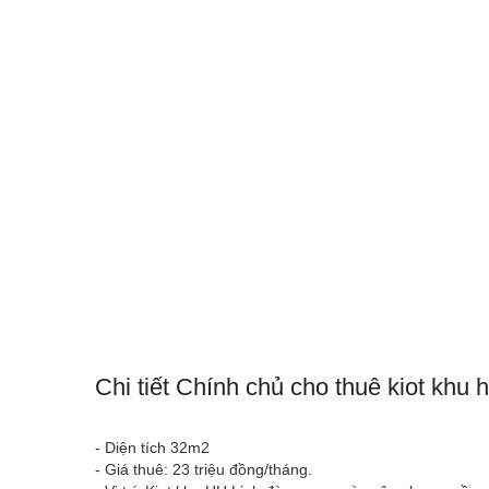
Chi tiết Chính chủ cho thuê kiot khu 
- Diện tích 32m2
- Giá thuê: 23 triệu đồng/tháng.