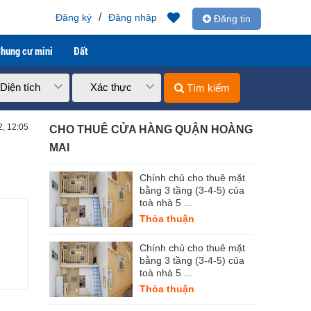
/
Đăng ký
Đăng nhập
Đăng tin
hung cư mini
Đất
Diện tích
Xác thực
Tìm kiếm
2, 12:05
CHO THUÊ CỬA HÀNG QUẬN HOÀNG
MAI
Chính chủ cho thuê mặt
bằng 3 tầng (3-4-5) của
toà nhà 5 ...
Thỏa thuận
Chính chủ cho thuê mặt
bằng 3 tầng (3-4-5) của
toà nhà 5 ...
Thỏa thuận