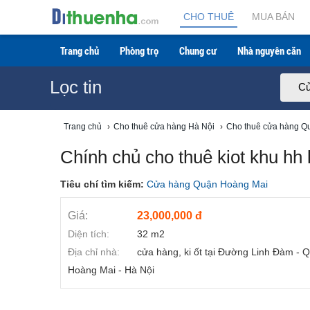
CHO THUÊ
MUA BÁN
Trang chủ
Phòng trọ
Chung cư
Nhà nguyên căn
Lọc tin
Cử
Trang chủ
›
Cho thuê cửa hàng Hà Nội
›
Cho thuê cửa hàng Q
Chính chủ cho thuê kiot khu hh
Tiêu chí tìm kiếm:
Cửa hàng Quận Hoàng Mai
Giá:
23,000,000 đ
Diện tích:
32 m2
Địa chỉ nhà:
cửa hàng, ki ốt tại Đường Linh Đàm - 
Hoàng Mai - Hà Nội