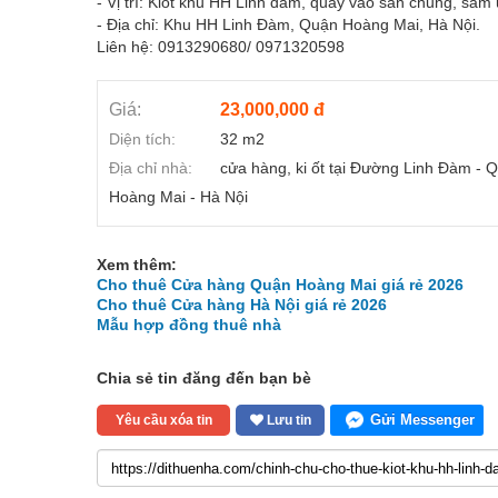
- Vị trí: Kiot khu HH Linh đàm, quay vào sân chung, sầm u
- Địa chỉ: Khu HH Linh Đàm, Quận Hoàng Mai, Hà Nội.
Liên hệ: 0913290680/ 0971320598
Giá:
23,000,000 đ
Diện tích:
32 m2
Địa chỉ nhà:
cửa hàng, ki ốt tại Đường Linh Đàm - 
Hoàng Mai - Hà Nội
Xem thêm:
Cho thuê Cửa hàng Quận Hoàng Mai giá rẻ 2026
Cho thuê Cửa hàng Hà Nội giá rẻ 2026
Mẫu hợp đồng thuê nhà
Chia sẻ tin đăng đến bạn bè
Gửi Messenger
Yêu cầu xóa tin
Lưu tin