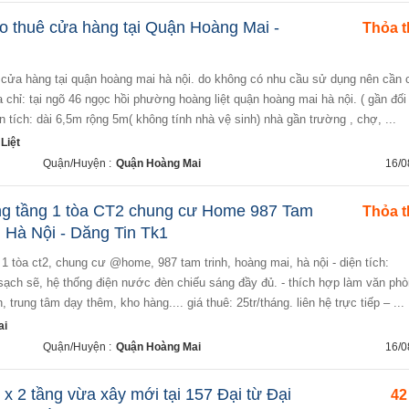
o thuê cửa hàng tại Quận Hoàng Mai -
Thỏa 
ịa chỉ: tại ngõ 46 ngọc hồi phường hoàng liệt quận hoàng mai hà nội. ( gần đối
 tích: dài 6,5m rộng 5m( không tính nhà vệ sinh) nhà gần trường , chợ, ...
Liệt
Quận/Huyện :
Quận Hoàng Mai
16/0
ng tầng 1 tòa CT2 chung cư Home 987 Tam
Thỏa 
, Hà Nội - Dăng Tin Tk1
sạch sẽ, hệ thống điện nước đèn chiếu sáng đầy đủ. - thích hợp làm văn ph
 trung tâm dạy thêm, kho hàng.... giá thuê: 25tr/tháng. liên hệ trực tiếp – ...
ai
Quận/Huyện :
Quận Hoàng Mai
16/0
 x 2 tầng vừa xây mới tại 157 Đại từ Đại
42