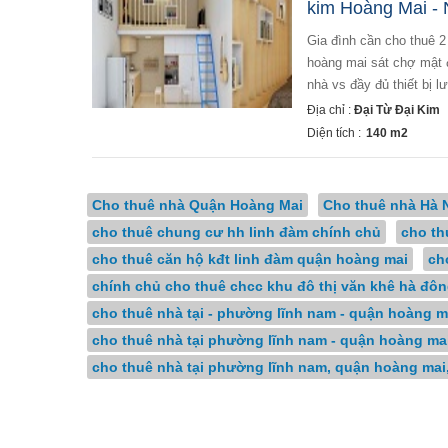
kim Hoàng Mai - 
gia đình cần cho thuê 2 lô x 2 tầng vừa xây mới , tách biệt với chủ nhà . địa chỉ tại 157 đại từ đại kim
hoàng mai sát chợ mật 
nhà vs đầy đủ thiết bị l
Địa chỉ :
Đại Từ Đại Kim
Diện tích :
140 m2
Cho thuê nhà Quận Hoàng Mai
Cho thuê nhà Hà 
cho thuê chung cư hh linh đàm chính chủ
cho th
cho thuê căn hộ kđt linh đàm quận hoàng mai
ch
chính chủ cho thuê chcc khu đô thị văn khê hà đô
cho thuê nhà tại - phường lĩnh nam - quận hoàng ma
cho thuê nhà tại phường lĩnh nam - quận hoàng mai
cho thuê nhà tại phường lĩnh nam, quận hoàng mai,