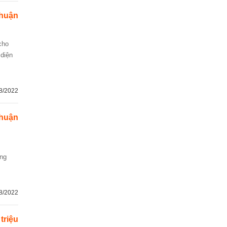
thuận
 diện
8/2022
thuận
òng
8/2022
 triệu