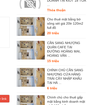
DOANH TẠI KIOT 18 TÒA
...
Thỏa thuận
Cho thuê mặt bằng bờ
sông sét giá 20tr 120m2
full đồ
20 triệu
CẦN SANG NHƯỢNG
QUÁN CAFE TẠI
ĐƯỜNG HOÀNG MAI,
HOÀNG VĂN ...
15 triệu
CHÍNH CHỦ CẦN SANG
NHƯỢNG CỬA HÀNG
TRÁI CÂY NHẬP KHẨU
TẠI HÀ ...
6 triệu
Chính chủ cho thuê gấp
 link
mặt bằng kinh doanh mặt