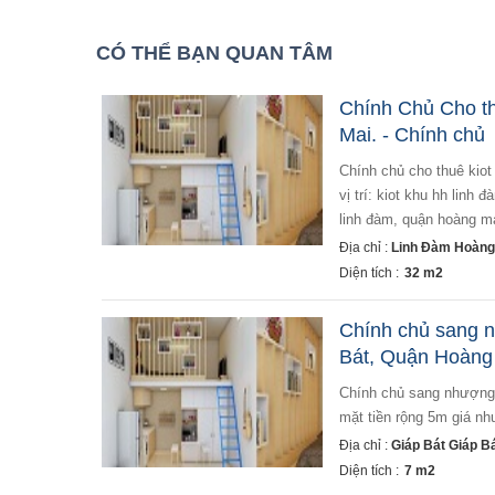
CÓ THỂ BẠN QUAN TÂM
Chính Chủ Cho t
Mai. - Chính chủ
chính chủ cho thuê kiot khu hh linh đàm, quận hoàng mai. - diện tích 32m2 - giá thuê: 23 triệu đồng/tháng. -
vị trí: kiot khu hh linh
linh đàm, quận hoàng ma
Địa chỉ :
Linh Đàm Hoàng 
Diện tích :
32 m2
Chính chủ sang n
Bát, Quận Hoàng 
chính chủ sang nhượng lại cửa hàng mành rèm nhỏ tại giáp bát, quận hoàng mai, hà nội diện tích 7m2,
mặt tiền rộng 5m giá nh
Địa chỉ :
Giáp Bát Giáp B
Diện tích :
7 m2