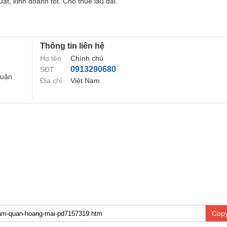
ất, kinh doanh tốt. Cho thuê lâu dài.
Thông tin liên hệ
Họ tên
Chính chủ
0913290680
SĐT
Quận
Địa chỉ
Việt Nam
Copy