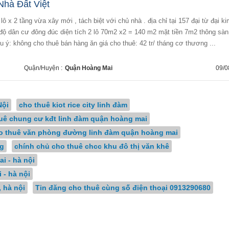
Nhà Đất Việt
độ dân cư đông đúc diện tích 2 lô 70m2 x2 = 140 m2 mặt tiền 7m2 thông sàn
ưu ý: không cho thuê bán hàng ăn giá cho thuê: 42 tr/ tháng cơ thương ...
Quận/Huyện :
Quận Hoàng Mai
09/0
Nội
cho thuê kiot rice city linh đàm
uê chung cư kđt linh đàm quận hoàng mai
o thuê văn phòng đường linh đàm quận hoàng mai
ng
chính chủ cho thuê chcc khu đô thị văn khê
i - hà nội
 - hà nội
 hà nội
Tin đăng cho thuê cùng số điện thoại 0913290680