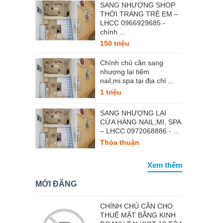
SANG NHƯỢNG SHOP
THỜI TRANG TRẺ EM –
LHCC 0966929685 -
chính ...
150 triệu
Chính chủ cần sang
nhượng lại tiệm
nail,mi.spa tại địa chỉ ...
1 triệu
SANG NHƯỢNG LẠI
CỬA HÀNG NAIL,MI, SPA
– LHCC 0972068886 - ...
Thỏa thuận
Xem thêm
MỚI ĐĂNG
CHÍNH CHỦ CẦN CHO
THUÊ MẶT BẰNG KINH