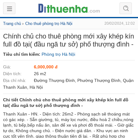
›
Trang chủ
Cho thuê phòng trọ Hà Nội
20/02/2024, 12:02
Chính chủ cho thuê phòng mới xây khép kín
full đồ tại( đầu ngã tư sở) phố thượng đình -
Tiêu chí tìm kiếm:
Phòng trọ Hà Nội
Giá:
6,000,000 đ
Diện tích:
26 m2
Địa chỉ nhà:
Đường Thượng Đình, Phường Thượng Đình, Quận
Thanh Xuân, Hà Nội
Chi tiết Chính chủ cho thuê phòng mới xây khép kín full đồ
tại( đầu ngã tư sở) phố thượng đình -
Thanh Xuân - HN. - Diện tích: 26m2 - Phòng sạch sẽ thoáng mát
có gác xép. - Sẵn giường, tủ, máy lọc nước, điều hoà 2 chiều,nóng
lạnh, tủ bếp,bếp nấu ăn, sân để xe và phơi đồ thoải mái. - Giờ giấc
tự do, Không chung chủ. - Điện nước giá dân. - Khu vực an ninh
cực tốt yên tĩnh, giao thông thuận tiện đi lại. - Rất phù hợp cho