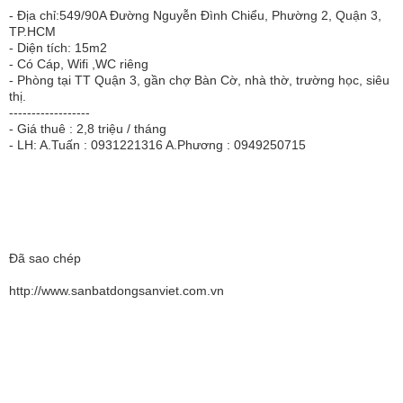
- Địa chỉ:549/90A Đường Nguyễn Đình Chiểu, Phường 2, Quận 3,
TP.HCM
- Diện tích: 15m2
- Có Cáp, Wifi ,WC riêng
- Phòng tại TT Quận 3, gần chợ Bàn Cờ, nhà thờ, trường học, siêu
thị.
------------------
- Giá thuê : 2,8 triệu / tháng
- LH: A.Tuấn : 0931221316 A.Phương : 0949250715
Đã sao chép
http://www.sanbatdongsanviet.com.vn