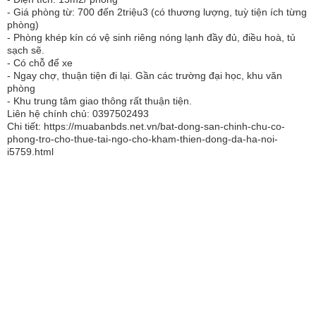
- Giá phòng từ: 700 đến 2triệu3 (có thương lượng, tuỳ tiện ích từng
phòng)
- Phòng khép kín có vệ sinh riêng nóng lạnh đầy đủ, điều hoà, tủ
sạch sẽ.
- Có chỗ để xe
- Ngay chợ, thuận tiện đi lại. Gần các trường đại học, khu văn
phòng
- Khu trung tâm giao thông rất thuận tiện.
Liên hệ chính chủ: 0397502493
Chi tiết: https://muabanbds.net.vn/bat-dong-san-chinh-chu-co-
phong-tro-cho-thue-tai-ngo-cho-kham-thien-dong-da-ha-noi-
i5759.html