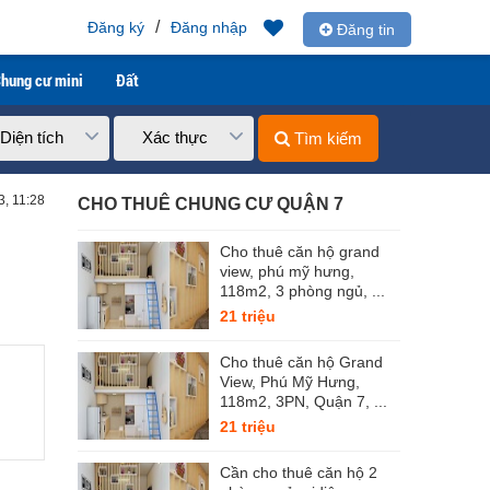
/
Đăng ký
Đăng nhập
Đăng tin
hung cư mini
Đất
Diện tích
Xác thực
Tìm kiếm
3, 11:28
CHO THUÊ CHUNG CƯ QUẬN 7
Cho thuê căn hộ grand
view, phú mỹ hưng,
118m2, 3 phòng ngủ, ...
21 triệu
Cho thuê căn hộ Grand
View, Phú Mỹ Hưng,
118m2, 3PN, Quận 7, ...
21 triệu
Cần cho thuê căn hộ 2