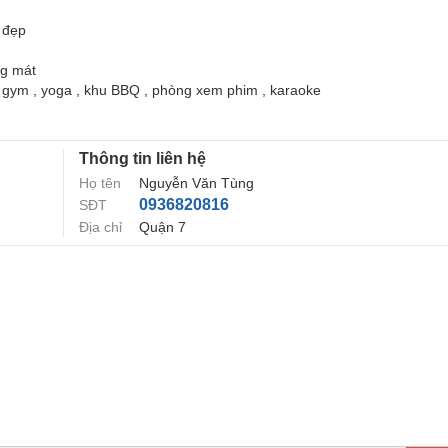
w đẹp
ng mát
 35, gym , yoga , khu BBQ , phòng xem phim , karaoke
Thông tin liên hệ
Họ tên
Nguyễn Văn Tùng
0936820816
SĐT
Địa chỉ
Quận 7