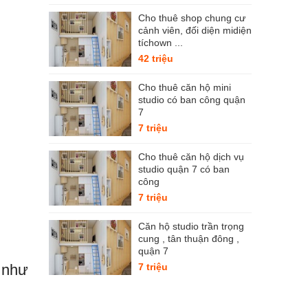
Cho thuê shop chung cư
cảnh viên, đối diện midiện
tíchown ...
42 triệu
Cho thuê căn hộ mini
studio có ban công quận
7
7 triệu
Cho thuê căn hộ dịch vụ
studio quận 7 có ban
công
7 triệu
Căn hộ studio trần trọng
cung , tân thuận đông ,
quận 7
7 triệu
t như