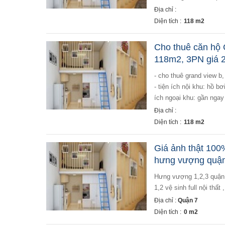
Địa chỉ :
Diện tích :
118 m2
Cho thuê căn hộ 
118m2, 3PN giá 2
- cho thuê grand view b, phú mỹ hưng, quận 7. view sông thoáng mát. - diện tích: 118m, 3pn. nhà như hình
- tiện ích nội khu: hồ b
ích ngoại khu: gần ngay 
Địa chỉ :
Diện tích :
118 m2
Giá ảnh thật 100%
hưng vượng quận
hưng vượng 1,2,3 quận 7 khu pmh sky garden quận7 em có tất cả các căn giá 10 - 13 triệu 2 phòng ngủ -
1,2 vệ sinh full nội thất 
Địa chỉ :
Quận 7
Diện tích :
0 m2