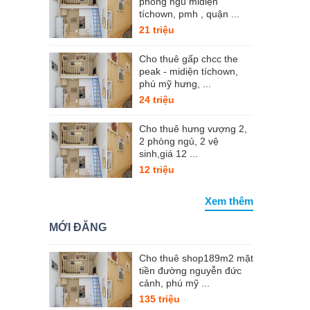
phòng ngủ midiện
tíchown, pmh , quận ...
21 triệu
Cho thuê gấp chcc the
peak - midiện tíchown,
phú mỹ hưng, ...
24 triệu
Cho thuê hưng vượng 2,
2 phòng ngủ, 2 vệ
sinh,giá 12 ...
12 triệu
Xem thêm
MỚI ĐĂNG
Cho thuê shop189m2 mặt
tiền đường nguyễn đức
cảnh, phú mỹ ...
135 triệu