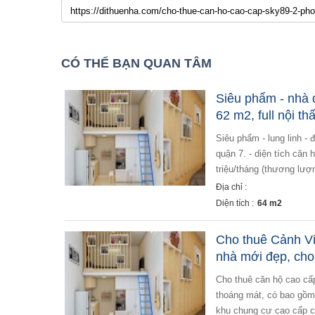
CÓ THỂ BẠN QUAN TÂM
Siêu phẩm - nhà 
62 m2, full nội t
siêu phẩm - lung linh - đẹp xinh. - cho thuê căn hộ 1 phòng midtown m6 (the symphony) - phú mỹ hưng -
quận 7. - diện tích căn 
triệu/tháng (thương lượn
Địa chỉ :
Diện tích :
64 m2
Cho thuê Cảnh Vi
nhà mới đẹp, cho
cho thuê căn hộ cao cấp cảnh viên 3, nội thất đầy đủ, đẹp, hiện đại. diện tích 118 m², 3 phòng ngủ, 2 toilet,
thoáng mát, có bao gồm 1
khu chung cư cao cấp có