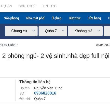
DỰ ÁN
CẦN THUÊ
TIN TỨC
Văn phòng
Nhà mặt phố
Ở ghép
Biệt thự
Cửa hàng
C
Chung cư
Quận 7
Khoảng giá
ng cư Quận 7
04/05/202
2 phòng ngủ- 2 vệ sinh.nhà đẹp full nội
Thông tin liên hệ
Họ tên
Nguyễn Văn Tùng
0936820816
SĐT
Địa chỉ
Quận 7