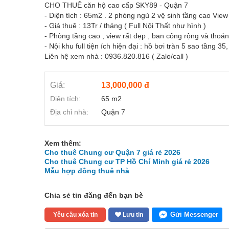
CHO THUÊ căn hộ cao cấp SKY89 - Quận 7
- Diện tích : 65m2 . 2 phòng ngủ 2 vệ sinh tầng cao Vie
- Giá thuê : 13Tr / tháng ( Full Nội Thất như hình )
- Phòng tầng cao , view rất đẹp , ban công rộng và thoá
- Nội khu full tiện ích hiện đại : hồ bơi tràn 5 sao tầng
Liên hệ xem nhà : 0936.820.816 ( Zalo/call )
Giá:
13,000,000 đ
Diện tích:
65 m2
Địa chỉ nhà:
Quận 7
Xem thêm:
Cho thuê Chung cư Quận 7 giá rẻ 2026
Cho thuê Chung cư TP Hồ Chí Minh giá rẻ 2026
Mẫu hợp đồng thuê nhà
Chia sẻ tin đăng đến bạn bè
Gửi Messenger
Yêu cầu xóa tin
Lưu tin