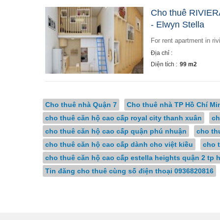
Cho thuê RIVIER
- Elwyn Stella
for rent apartment 
Địa chỉ :
Diện tích :
99 m2
Cho thuê nhà Quận 7
Cho thuê nhà TP Hồ Chí Mi
cho thuê căn hộ cao cấp royal city thanh xuân
ch
cho thuê căn hộ cao cấp quận phú nhuận
cho th
cho thuê căn hộ cao cấp dành cho việt kiều
cho 
cho thuê căn hộ cao cấp estella heights quận 2 tp 
Tin đăng cho thuê cùng số điện thoại 0936820816