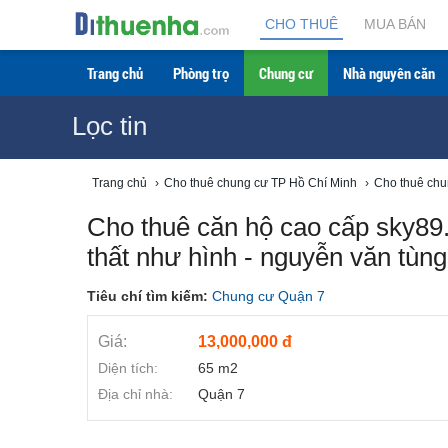
CHO THUÊ
MUA BÁN
Trang chủ
Phòng trọ
Chung cư
Nhà nguyên căn
Lọc tin
Trang chủ
›
Cho thuê chung cư TP Hồ Chí Minh
›
Cho thuê chu
Cho thuê căn hộ cao cấp sky89. 
thất như hình - nguyễn văn tùng
Tiêu chí tìm kiếm:
Chung cư Quận 7
Giá:
13,000,000 đ
Diện tích:
65 m2
Địa chỉ nhà:
Quận 7