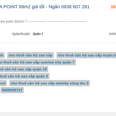
A POINT 99m2 giá tốt - Ngân 0938 607 261
18
in riviera point district 7 ——-———- ——-———- ——-———-
Quận/Huyện :
Quận 7
04/0
nh
cho thuê căn hộ cao cấp
cho thuê căn hộ cao cấp royal ci
o thuê căn hộ cao cấp sunrise city quận 7
uê căn hộ cao cấp quận 10
thuê căn hộ cao cấp quận 2
hcm
cho thuê căn hộ cao cấp melody vũng tàu 2
0909035737