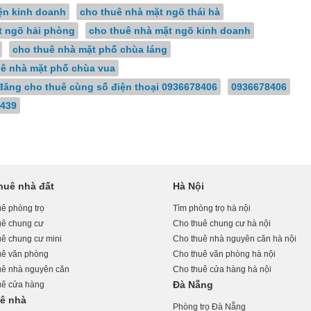
iện kinh doanh
cho thuê nhà mặt ngõ thái hà
t ngõ hải phòng
cho thuê nhà mặt ngõ kinh doanh
cho thuê nhà mặt phố chùa láng
uê nhà mặt phố chùa vua
đăng cho thuê cùng số điện thoại 0936678406
0936678406
439
huê nhà đất
Hà Nội
ê phòng trọ
Tìm phòng trọ hà nội
uê chung cư
Cho thuê chung cư hà nội
uê chung cư mini
Cho thuê nhà nguyên căn hà nội
uê văn phòng
Cho thuê văn phòng hà nội
uê nhà nguyên căn
Cho thuê cửa hàng hà nội
Đà Nẵng
uê cửa hàng
uê nhà
Phòng trọ Đà Nẵng