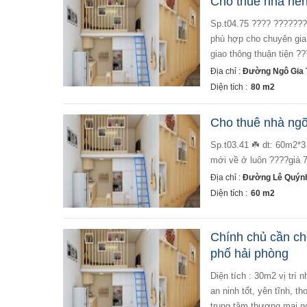
Cho thuê nhà riên
sp.t04.75 ???? ???????? ???????????? ???? diện tích : 80m2 x 5 tầng ???? cấu trúc : 5 ngủ 6 wc ????
phù hợp cho chuyên gia 
giao thông thuận tiện ??
Địa chỉ :
Đường Ngô Gia T
Diện tích :
80 m2
Cho thuê nhà ngõ 
sp.t03.41 ☘️ dt: 60m2*3 tầng. ???? cấu trúc: 3 phòng ngủ , 3 vệ sinh, đồ cơ bản như ảnh ???? nhà sạch sẽ
mới về ở luôn ????giá 7
Địa chỉ :
Đường Lê Quýnh
Diện tích :
60 m2
Chính chủ cần ch
phố hải phòng
diện tích : 30m2 vị trí nh đẹp, sổ đỏ chính chủ, vỉa hè rộng 6m . thuộc khu dân cư đông đúc, dân trí cao,
an ninh tốt, yên tĩnh, t
trung tâm thương mại ng