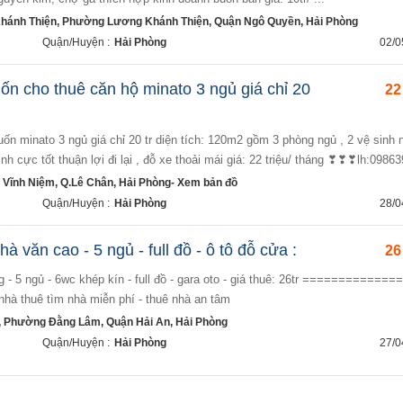
ánh Thiện, Phường Lương Khánh Thiện, Quận Ngô Quyền, Hải Phòng
Quận/Huyện :
Hải Phòng
02/0
n cho thuê căn hộ minato 3 ngủ giá chỉ 20
22
ninh cực tốt thuận lợi đi lại , đỗ xe thoải mái giá: 22 triệu/ tháng ❣❣❣lh:0986
 Vĩnh Niệm, Q.Lê Chân, Hải Phòng- Xem bản đồ
Quận/Huyện :
Hải Phòng
28/0
à văn cao - 5 ngủ - full đồ - ô tô đỗ cửa :
26
nhà thuê tìm nhà miễn phí - thuê nhà an tâm
 Phường Đằng Lâm, Quận Hải An, Hải Phòng
Quận/Huyện :
Hải Phòng
27/0