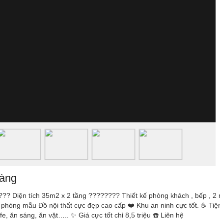
hàng
??? Diện tích 35m2 x 2 tầng ???????? Thiết kế phòng khách , bếp , 2 
 phòng mẫu Đồ nội thất cực đẹp cao cấp ❤️ Khu an ninh cực tốt. ☕️ Tiệ
, ăn sáng, ăn vặt….. ✨ Giá cực tốt chỉ 8,5 triệu ☎️ Liên hệ