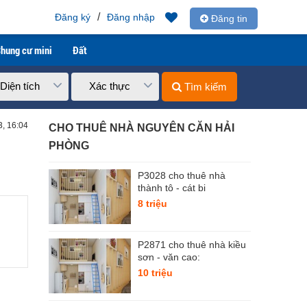
/
Đăng ký
Đăng nhập
Đăng tin
hung cư mini
Đất
Diện tích
Xác thực
Tìm kiếm
3, 16:04
CHO THUÊ NHÀ NGUYÊN CĂN HẢI
PHÒNG
P3028 cho thuê nhà
thành tô - cát bi
8 triệu
P2871 cho thuê nhà kiều
sơn - văn cao:
10 triệu