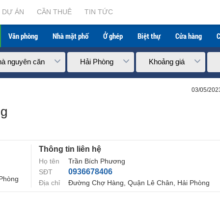
DỰ ÁN
CẦN THUÊ
TIN TỨC
Văn phòng
Nhà mặt phố
Ở ghép
Biệt thự
Cửa hàng
C
à nguyên căn
Hải Phòng
Khoảng giá
03/05/202
ng
Thông tin liên hệ
Họ tên
Trần Bích Phương
0936678406
SĐT
 Phòng
Địa chỉ
Đường Chợ Hàng, Quận Lê Chân, Hải Phòng