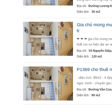
Địa chỉ :
Đường Lương Kh
Diện tích :
30 m2
Gia chủ mong muố
tr
❤‍ ❤‍ ❤‍ gia chủ mong muốn minato 3 ngủ giá chỉ 20 tr diện tích: 120m2 gồm 3 phòng ngủ , 2 vệ sinh nội
thất xịn xò hiện đại an 
Địa chỉ :
Võ Nguyên Giáp,
Diện tích :
120 m2
P1369 cho thuê nh
- diện tích: 90m2 - 4 tầng - 5 ngủ - 6wc khép kín - full đồ - gara oto - giá thuê: 26tr ==================
ngọc minh - chuyên gia 
Địa chỉ :
Đường Văn Cao,
Diện tích :
90 m2