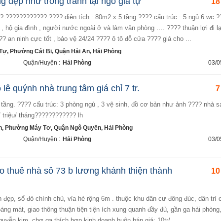
g đẹp như trong tranh tại ngô gia tự
18
, hộ gia đình , người nước ngoài ở và làm văn phòng …. ???? thuận lợi đi lạ
?? an ninh cực tốt , bảo vệ 24/24 ???? ô tô đỗ cửa ???? giá cho ...
ự, Phường Cát Bi, Quận Hải An, Hải Phòng
Quận/Huyện :
Hải Phòng
03/0
lê quýnh nhà trung tâm giá chỉ 7 tr.
7
 triệu/ tháng???????????? lh
, Phường Máy Tơ, Quận Ngô Quyền, Hải Phòng
Quận/Huyện :
Hải Phòng
03/0
o thuê nhà sô 73 b lương khánh thiện thành
10
hoáng mát, giao thông thuận tiện tiện ích xung quanh đầy đủ, gần ga hải phòng
uyễn kim, chợ ga thích hợp kinh doanh buôn bán giá: 10tr/ ...