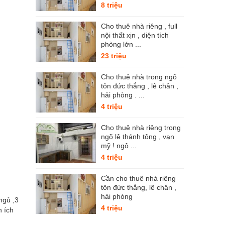
8 triệu
Cho thuê nhà riêng , full
nội thất xịn , diện tích
phòng lớn ...
23 triệu
Cho thuê nhà trong ngõ
tôn đức thắng , lê chân ,
hải phòng . ...
4 triệu
Cho thuê nhà riêng trong
ngõ lê thánh tông , vạn
mỹ ! ngô ...
4 triệu
Cần cho thuê nhà riêng
tôn đức thắng, lê chân ,
hải phòng
ngủ ,3
4 triệu
n ích