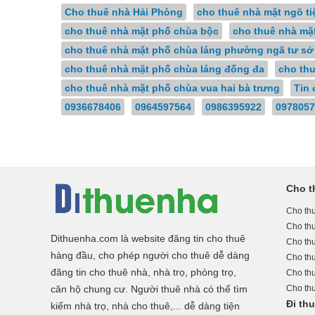
Cho thuê nhà Hải Phòng
cho thuê nhà mặt ngõ t
cho thuê nhà mặt phố chùa bộc
cho thuê nhà mặ
cho thuê nhà mặt phố chùa láng phường ngã tư sở
cho thuê nhà mặt phố chùa láng đống đa
cho th
cho thuê nhà mặt phố chùa vua hai bà trưng
Tin 
0936678406
0964597564
0986395922
0978057
Cho t
Cho thu
Cho th
Dithuenha.com là website đăng tin cho thuê
Cho th
hàng đầu, cho phép người cho thuê dễ dàng
Cho th
đăng tin cho thuê nhà, nhà trọ, phòng trọ,
Cho th
căn hộ chung cư. Người thuê nhà có thể tìm
Cho th
Đi th
kiếm nhà trọ, nhà cho thuê,... dễ dàng tiện