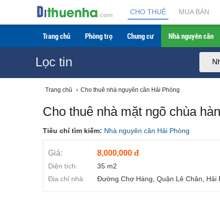
CHO THUÊ
MUA BÁN
Trang chủ
Phòng trọ
Chung cư
Nhà nguyên căn
Lọc tin
Nh
Trang chủ
›
Cho thuê nhà nguyên căn Hải Phòng
Cho thuê nhà mặt ngõ chùa hà
Tiêu chí tìm kiếm:
Nhà nguyên căn Hải Phòng
Giá:
8,000,000 đ
Diện tích:
35 m2
Địa chỉ nhà:
Đường Chợ Hàng, Quận Lê Chân, Hải