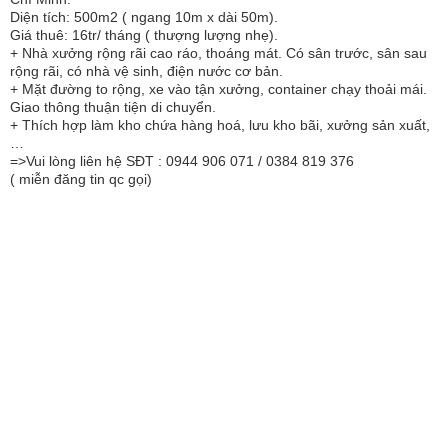
Diện tích: 500m2 ( ngang 10m x dài 50m).
Giá thuê: 16tr/ tháng ( thượng lượng nhẹ).
+ Nhà xưởng rộng rãi cao ráo, thoáng mát. Có sân trước, sân sau
rộng rãi, có nhà vệ sinh, điện nước cơ bản.
+ Mặt đường to rộng, xe vào tận xưởng, container chạy thoải mái.
Giao thông thuận tiện di chuyển.
+ Thích hợp làm kho chứa hàng hoá, lưu kho bãi, xưởng sản xuất,
…
=>Vui lòng liên hệ SĐT : 0944 906 071 / 0384 819 376
( miễn đăng tin qc gọi)