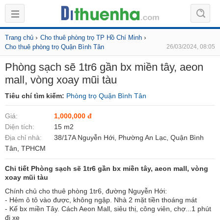
›
›
Trang chủ
Cho thuê phòng trọ TP Hồ Chí Minh
Cho thuê phòng trọ Quận Bình Tân
26/03/2024, 08:05
Phòng sạch sẽ 1tr6 gần bx miền tây, aeon
mall, vòng xoay mũi tàu
Tiêu chí tìm kiếm:
Phòng trọ Quận Bình Tân
Giá:
1,000,000 đ
Diện tích:
15 m2
Địa chỉ nhà:
38/17A Nguyễn Hới, Phường An Lạc, Quận Bình
Tân, TPHCM
Chi tiết Phòng sạch sẽ 1tr6 gần bx miền tây, aeon mall, vòng
xoay mũi tàu
Chính chủ cho thuê phòng 1tr6, đường Nguyễn Hới:
- Hẻm ô tô vào được, không ngập. Nhà 2 mặt tiền thoáng mát
- Kế bx miền Tây. Cách Aeon Mall, siêu thị, công viên, chợ...1 phút
đi xe