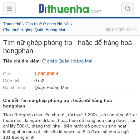
›
›
Trang chủ
Cho thuê ở ghép Hà Nội
Cho thuê ở ghép Quận Hoàng Mai
03/12/2021, 08:44
Tìm nữ ghép phòng trọ . hoặc để hàng hoá -
hongphan
Tiêu chí tìm kiếm:
Ở ghép Quận Hoàng Mai
Giá:
1,000,000 đ
Diện tích:
0 m2
Địa chỉ nhà:
Quận Hoàng Mai
Chi tiết Tìm nữ ghép phòng trọ . hoặc để hàng hoá -
hongphan
Tìm nữ ở ghép chia tiền cho rẻ , tôi thuê 1,200k , có sân rộng để xe
thoải mái , là người đi làm , hoặc thuê để hàng hoá cũng được , tui
chỉ lấy 500k/1 tháng thôi nhé , điện nước đồ phục vụ sinh hoạt
không phải mua gì , chỉ cần là người tủ tế là được số nhà 4 ngõ
181 truong định