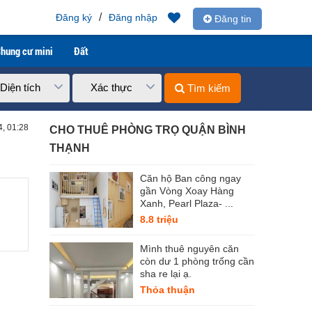
/
Đăng ký
Đăng nhập
Đăng tin
hung cư mini
Đất
Diện tích
Xác thực
Tìm kiếm
4, 01:28
CHO THUÊ PHÒNG TRỌ QUẬN BÌNH
THẠNH
Căn hộ Ban công ngay
gần Vòng Xoay Hàng
Xanh, Pearl Plaza- ...
8.8 triệu
Mình thuê nguyên căn
còn dư 1 phòng trống cần
sha re lại ạ.
Thỏa thuận