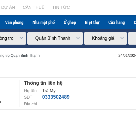
DỰ ÁN
CẦN THUÊ
TIN TỨC
Văn phòng
Nhà mặt phố
Ở ghép
Biệt thự
Cửa hàng
C
òng trọ
Quận Bình Thạnh
Khoảng giá
ng trọ Quận Bình Thạnh
24/01/202
Thông tin liên hệ
Họ tên
Trà My
0333502489
SĐT
h
Địa chỉ