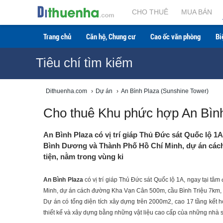
CHO THUÊ
MUA BÁN
Trang chủ
Căn hộ, Chung cư
Cao ốc văn phòng
Bi
Tiêu chí tìm kiếm
Dithuenha.com
›
Dự án
›
An Bình Plaza (Sunshine Tower)
Cho thuê Khu phức hợp An Bình
An Bình Plaza có vị trí giáp Thủ Đức sát Quốc lộ 1A
Bình Dương và Thành Phố Hồ Chí Minh, dự án cách
tiện, nằm trong vùng ki
An Bình Plaza
có vị trí giáp Thủ Đức sát Quốc lộ 1A, ngay tại t
Minh, dự án cách đường Kha Vạn Cân 500m, cầu Bình Triệu 7km, có 
Dự án có tổng diện tích xây dựng trên 2000m2, cao 17 tầng kết h
thiết kế và xây dựng bằng những vật liệu cao cấp của những nhà s