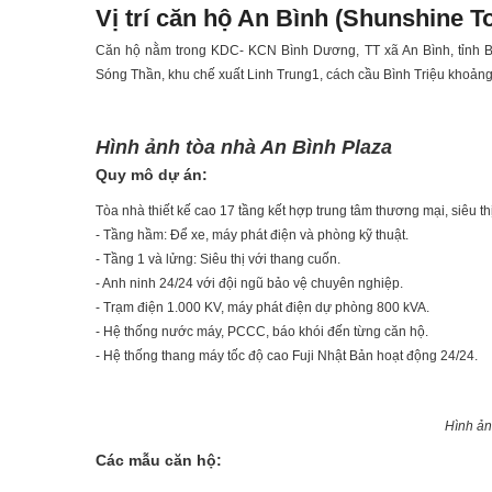
Vị trí căn hộ An Bình (Shunshine T
Căn hộ nằm trong KDC- KCN Bình Dương, TT xã An Bình, tỉnh B
Sóng Thần, khu chế xuất Linh Trung1, cách cầu Bình Triệu khoả
Hình ảnh tòa nhà An Bình Plaza
Quy mô dự án:
Tòa nhà thiết kế cao 17 tầng kết hợp trung tâm thương mại, siêu thị
- Tầng hầm: Để xe, máy phát điện và phòng kỹ thuật.
- Tầng 1 và lửng: Siêu thị với thang cuốn.
- Anh ninh 24/24 với đội ngũ bảo vệ chuyên nghiệp.
- Trạm điện 1.000 KV, máy phát điện dự phòng 800 kVA.
- Hệ thống nước máy, PCCC, báo khói đến từng căn hộ.
- Hệ thống thang máy tốc độ cao Fuji Nhật Bản hoạt động 24/24.
Hình ản
Các mẫu căn hộ: