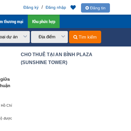
/
Đăng ký
Đăng nhập
Đăng tin
âm thương mại
Khu phức hợp
oại dự án
Địa điểm
Tìm kiếm
CHO THUÊ TẠI AN BÌNH PLAZA
(SUNSHINE TOWER)
 giữa
thuận
ố Hồ Chí
 hộ được