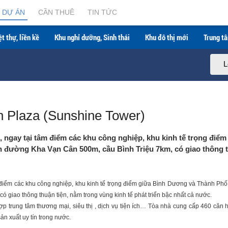
DỰ ÁN
CẦN THUÊ
TIN TỨC
ệt thự, liền kề
Khu nghỉ dưỡng, Sinh thái
Khu đô thị mới
Trung t
L
 Plaza (Sunshine Tower)
, ngay tại tâm điểm các khu công nghiệp, khu kinh tế trọng điểm
 đường Kha Vạn Cân 500m, cầu Bình Triệu 7km, có giao thông 
âm điểm các khu công nghiệp, khu kinh tế trọng điểm giữa Bình Dương và Thành Ph
giao thông thuận tiện, nằm trong vùng kinh tế phát triển bậc nhất cả nước.
ợp trung tâm thương mại, siêu thị , dịch vụ tiện ích… Tòa nhà cung cấp 460 căn
ản xuất uy tín trong nước.