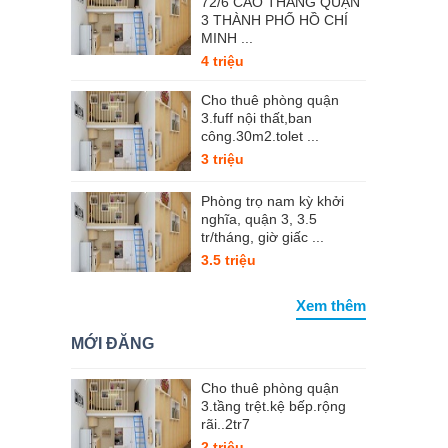
72/6 CAO THẮNG QUẬN
3 THÀNH PHỐ HỒ CHÍ
MINH ...
4 triệu
Cho thuê phòng quận
3.fuff nội thất,ban
công.30m2.tolet ...
3 triệu
Phòng trọ nam kỳ khởi
nghĩa, quận 3, 3.5
tr/tháng, giờ giấc ...
3.5 triệu
Xem thêm
MỚI ĐĂNG
Cho thuê phòng quận
3.tầng trệt.kệ bếp.rộng
rãi..2tr7
2 triệu