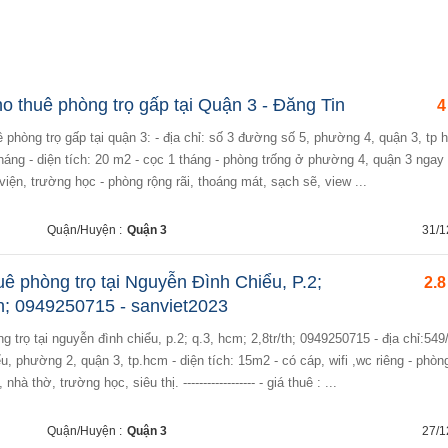
o thuê phòng trọ gấp tại Quận 3 - Đăng Tin
4
/tháng - diện tích: 20 m2 - cọc 1 tháng - phòng trống ở phường 4, quận 3 ngay
viện, trường học - phòng rộng rãi, thoáng mát, sạch sẽ, view ...
Quận/Huyện :
Quận 3
31/1
ê phòng trọ tại Nguyễn Đình Chiểu, P.2;
2.8
th; 0949250715 - sanviet2023
 phường 2, quận 3, tp.hcm - diện tích: 15m2 - có cáp, wifi ,wc riêng - phòng 
à thờ, trường học, siêu thị. ------------------ - giá thuê : ...
Quận/Huyện :
Quận 3
27/1