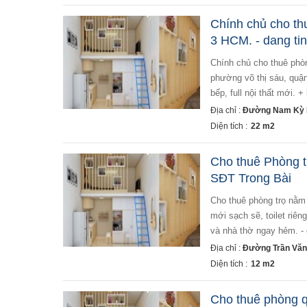
Chính chủ cho thu
3 HCM. - dang tin
chính chủ cho thuê phòng full nội thất mới cao cấp tại quận 3 hcm. địa chỉ: 235/82 nam kỳ khởi nghĩa,
phường võ thị sáu, quận
bếp, full nội thất mới. 
Địa chỉ :
Đường Nam Kỳ K
Diện tích :
22 m2
Cho thuê Phòng t
SĐT Trong Bài
cho thuê phòng trọ nằm ngay trung tâm quận 3 * giá thuê: 2,5 triệu/tháng - diện tích phòng 12m2 - phòng
mới sạch sẽ, toilet riê
và nhà thờ ngay hẻm. - 
Địa chỉ :
Đường Trần Văn
Diện tích :
12 m2
Cho thuê phòng qu