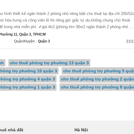
ợ hòa hưng và công viên lê thị riêng.giờ giấc tự do,không chung chủ thoải
để trong nhà miễn phí. ✔giá 4tr2.(phòng lớn 30m2 ngăn thành 2 phòng nhỏ ...
 Phường 11, Quận 3, TPHCM
Quận/Huyện :
Quận 3
21/1
nh
cho thuê phòng trọ phường 13 quận 3
phòng trọ phường 10 quận 3
cho thuê phòng trọ phường 5 quậ
phòng trọ phường 4 quận 3
cho thuê phòng trọ phường 2 quận
phòng trọ phường 1 quận 3
cho thuê phòng trọ phường 8 quận
huê nhà đất
Hà Nội