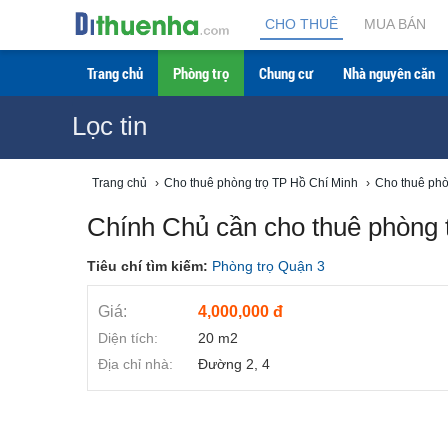
CHO THUÊ
MUA BÁN
Trang chủ
Phòng trọ
Chung cư
Nhà nguyên căn
Lọc tin
Trang chủ
›
Cho thuê phòng trọ TP Hồ Chí Minh
›
Cho thuê phò
Chính Chủ cần cho thuê phòng 
Tiêu chí tìm kiếm:
Phòng trọ Quận 3
Giá:
4,000,000 đ
Diện tích:
20 m2
Địa chỉ nhà:
Đường 2, 4