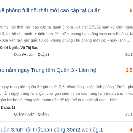
ê phòng full nội thất mới cao cấp tại Quận
6
 3, tp. hồ chí minh. + diện tích: 22 m2 + phòng ban công view cực thoáng, t
+ khoá vân tay, giờ giấc tự do, không chung chủ phòng mới có: - máy lạnh ...
hởi Nghĩa, Võ Thị Sáu
Quận/Huyện :
Quận 3
25/1
rọ nằm ngay Trung tâm Quận 3 - Liên hệ
2.5
ng, nằm ngay trung tâm, gần chợ gần siêu thị và các trung tâm mua sắm. nhiề
gần bờ kè và công viên thuận tiện để tập thể dục hoặc đi dạo. - hẻm ...
 Đang, 11
Quận/Huyện :
Quận 3
23/1
ận 3.fuff nội thất,ban công.30m2.wc riêg.1
4