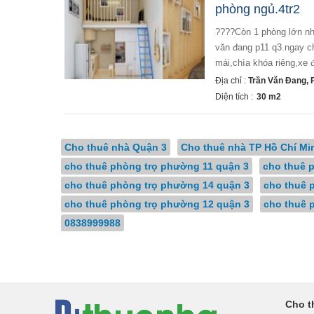
phòng ngủ.4tr2
????còn 1 phòng lớn như hình thiết kế ngăn thành 2 phòng nhỏ riêng biệt cho thuê tại địa chỉ 205/52d trần
văn đang p11 q3.ngay ch
mái,chìa khóa riêng,xe 
Địa chỉ :
Trần Văn Đang,
Diện tích :
30 m2
Cho thuê nhà Quận 3
Cho thuê nhà TP Hồ Chí Mi
cho thuê phòng trọ phường 11 quận 3
cho thuê 
cho thuê phòng trọ phường 14 quận 3
cho thuê 
cho thuê phòng trọ phường 12 quận 3
cho thuê 
0838999988
Cho t