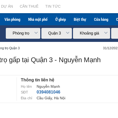
DỰ ÁN
CẦN THUÊ
TIN TỨC
Văn phòng
Nhà mặt phố
Ở ghép
Biệt thự
Cửa hàng
C
Phòng trọ
Quận 3
Khoảng giá
ng trọ Quận 3
31/12/202
trọ gấp tại Quận 3 - Nguyễn Mạnh
Thông tin liên hệ
Họ tên
Nguyễn Mạnh
0394081046
SĐT
Địa chỉ
Cầu Giấy, Hà Nội