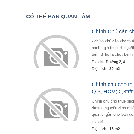
CÓ THỂ BẠN QUAN TÂM
Chính Chủ cần ch
- chính chủ cần cho thuê phòng trọ gấp tại quận 3: - địa chỉ: số 3 đường số 5, phường 4, quận 3, tp hồ chí
minh - giá thuê: 4 triệu
tâm, đi bộ ra chợ, bệnh 
Địa chỉ :
Đường 2, 4
Diện tích :
20 m2
Chính chủ cho thu
Q.3, HCM; 2,8tr/
chính chủ cho thuê phòng trọ tại nguyễn đình chiểu, p.2; q.3, hcm; 2,8tr/th; 0949250715 - địa chỉ:549/90a
đường nguyễn đình chiểu,
quận 3, gần chợ bàn cờ, nh
Địa chỉ :
Diện tích :
15 m2