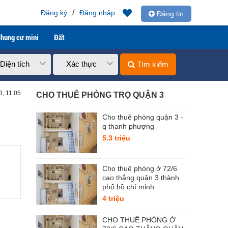
/
Đăng ký
Đăng nhập
Đăng tin
hung cư mini
Đất
Diện tích
Xác thực
Tìm kiếm
3, 11:05
CHO THUÊ PHÒNG TRỌ QUẬN 3
Cho thuê phòng quận 3 -
q thanh phượng
5.3 triệu
Cho thuê phòng ở 72/6
cao thắng quận 3 thành
phố hồ chí minh
4 triệu
CHO THUÊ PHÒNG Ở