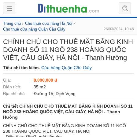
›
›
Trang chủ
Cho thuê cửa hàng Hà Nội
Cho thuê cửa hàng Quận Cầu Giấy
26/03/2024, 10:46
CHÍNH CHỦ CHO THUÊ MẶT BẰNG KINH
DOANH SỐ 11 NGÕ 238 HOÀNG QUỐC
VIỆT, CẦU GIẤY, HÀ NỘI - Thanh Hường
Tiêu chí tìm kiếm:
Cửa hàng Quận Cầu Giấy
Giá:
8,000,000 đ
Diện tích:
35 m2
Địa chỉ nhà:
Đường 15, Dịch Vọng
Chi tiết CHÍNH CHỦ CHO THUÊ MẶT BẰNG KINH DOANH SỐ 11
NGÕ 238 HOÀNG QUỐC VIỆT, CẦU GIẤY, HÀ NỘI - Thanh
Hường
CHÍNH CHỦ CHO THUÊ MẶT BẰNG KINH DOANH SỐ 11 NGÕ
238 HOÀNG QUỐC VIỆT, CẦU GIẤY, HÀ NỘI
- Diện tích: 35m2, mặt tiền 4m.