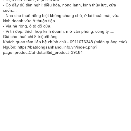
- Có đầy đủ tiện nghi: điều hòa, nóng lạnh, kính thủy lực, cửa
cuốn,...
- Nhà cho thuê riêng biệt không chung chủ, ở lại thoải mái, vừa
kinh doanh vừa ở thuận tiện
- Vỉa hè rộng, ô tô đỗ cửa.
- Vị trí đẹp, thích hợp kinh doanh, mở văn phòng, công ty,....
Giá cho thuê chỉ 8 triệu/tháng.
Khách quan tâm liên hệ chính chủ - 0911076348 (miễn quảng cáo)
Nguồn: https://batdongsanhanoi.info.vn/index.php?
page=productCat-detail&id_product=39184