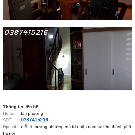
Thông tin liên hệ
Họ tên
lan phương
0387415216
SĐT
Địa chỉ
mễ trì thượng phường mễ trì quận nam từ liêm thành phố
hà nội