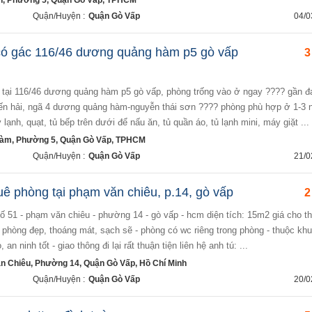
n, Phường 5, Quận Gò Vấp, TPHCM
Quận/Huyện :
Quận Gò Vấp
04/0
có gác 116/46 dương quảng hàm p5 gò vấp
3
ọ tại 116/46 dương quảng hàm p5 gò vấp, phòng trống vào ở ngay ???? gần đ
bến hải, ngã 4 dương quảng hàm-nguyễn thái sơn ???? phòng phù hợp ở 1-3 
ạnh, quạt, tủ bếp trên dưới để nấu ăn, tủ quần áo, tủ lạnh mini, máy giặt ...
àm, Phường 5, Quận Gò Vấp, TPHCM
Quận/Huyện :
Quận Gò Vấp
21/0
uê phòng tại phạm văn chiêu, p.14, gò vấp
2
trí phòng đẹp, thoáng mát, sạch sẽ - phòng có wc riêng trong phòng - thuộc kh
an ninh tốt - giao thông đi lại rất thuận tiện liên hệ anh tú: ...
 Chiêu, Phường 14, Quận Gò Vấp, Hồ Chí Minh
Quận/Huyện :
Quận Gò Vấp
20/0