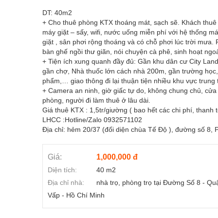
DT: 40m2
+ Cho thuê phòng KTX thoáng mát, sạch sẽ. Khách thuê 
máy giặt – sấy, wifi, nước uống miễn phí với hệ thống m
giặt , sân phơi rộng thoáng và có chỗ phơi lúc trời mưa
bàn ghế ngồi thư giãn, nói chuyện cà phê, sinh hoạt ngoài
+ Tiện ích xung quanh đầy đủ: Gần khu dân cư City Lan
gần chợ, Nhà thuốc lớn cách nhà 200m, gần trường học, 
phẩm,… giao thông đi lại thuận tiện nhiều khu vực trung
+ Camera an ninh, giờ giấc tự do, không chung chủ, cửa 
phòng, người đi làm thuê ở lâu dài.
Giá thuê KTX : 1,5tr/giường ( bao hết các chi phí, thanh 
LHCC :Hotline/Zalo 0932571102
Địa chỉ: hẻm 20/37 (đối diện chùa Tế Độ ), đường số 8
Giá:
1,000,000 đ
Diện tích:
40 m2
Địa chỉ nhà:
nhà trọ, phòng trọ tại Đường Số 8 - Q
Vấp - Hồ Chí Minh