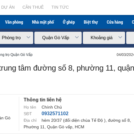
DỰ ÁN
CẦN THUÊ
TIN TỨC
Văn phòng
Nhà mặt phố
Ở ghép
Biệt thự
Cửa hàng
C
Phòng trọ
Quận Gò Vấp
Khoảng giá
ng trọ Quận Gò Vấp
04/03/202
ẻ, trung tâm đường số 8, phường 11, quậ
Thông tin liên hệ
Họ tên
Chính Chủ
0932571102
SĐT
uận Gò
Địa chỉ
hẻm 20/37 (đối diện chùa Tế Độ ), đường số 8,
Phường 11, Quận Gò vấp, HCM