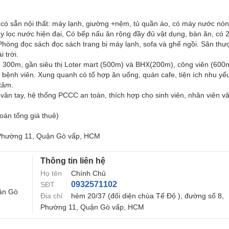
có sẵn nội thất: máy lạnh, giường +nệm, tủ quần áo, có máy nước nón
áy lọc nước hiện đại, Có bếp nấu ăn rộng đầy đủ vật dụng, bàn ăn, có 
. Phòng đọc sách đọc sách trang bị máy lạnh, sofa và ghế ngồi. Sân th
 trời.
d 300m, gần siêu thị Loter mart (500m) và BHX(200m), công viên (600
bệnh viên. Xung quanh có tổ hợp ăn uống, quán cafe, tiện ích nhu yế
 tâm.
vân tay, hệ thống PCCC an toàn, thích hợp cho sinh viên, nhân viên v
toán tổng giá thuê)
, Phường 11, Quận Gò vấp, HCM
Thông tin liên hệ
Họ tên
Chính Chủ
0932571102
SĐT
uận Gò
Địa chỉ
hẻm 20/37 (đối diện chùa Tế Độ ), đường số 8,
Phường 11, Quận Gò vấp, HCM