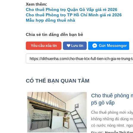
Xem thêm:
Cho thuê Phòng trọ Quận Gò Vấp giá rẻ 2026
Cho thuê Phòng trọ TP Hồ Chí Minh giá rẻ 2026
Mẫu hợp đồng thuê nhà
Chia sẻ tin đăng đến bạn bè
Gửi Messenger
Yêu cầu xóa tin
Lưu tin
CÓ THỂ BẠN QUAN TÂM
Cho thuê phòng m
p5 gò vấp
cho thuê phòng mới xây có gác tầng 1 rất mát mẻ và thoáng do trần nhà cao và có giếng trời, ánh sáng
không những đủ dùng mà
có nước nóng nlmt. ngoà