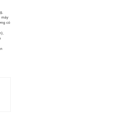
g,
2 máy
ượng có
m),
u
ăn