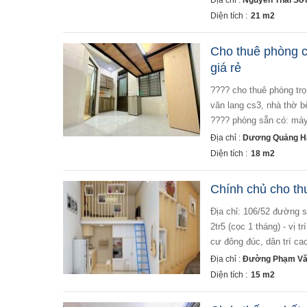
Địa chỉ :
Nguyễn Thái Sơ
Diện tích :
21 m2
Cho thuê phòng 
giá rẻ
???? cho thuê phòng tr
văn lang cs3, nhà thờ 
???? phòng sẵn có: máy l
Địa chỉ :
Dương Quảng H
Diện tích :
18 m2
Chính chủ cho th
địa chỉ: 106/52 đường số 51 - phạm văn chiêu - phường 14 - gò vấp - hcm diện tích: 15m2 giá cho thuê:
2tr5 (cọc 1 tháng) - vị 
cư đông đúc, dân trí cao, 
Địa chỉ :
Đường Phạm Văn
Diện tích :
15 m2