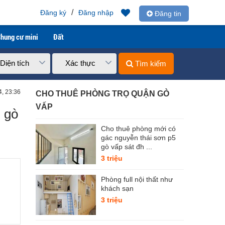
/
Đăng ký
Đăng nhập
Đăng tin
hung cư mini
Đất
Diện tích
Xác thực
Tìm kiếm
4, 23:36
CHO THUÊ PHÒNG TRỌ QUẬN GÒ
VẤP
n gò
Cho thuê phòng mới có
gác nguyễn thái sơn p5
gò vấp sát đh ...
3 triệu
Phòng full nội thất như
khách sạn
3 triệu