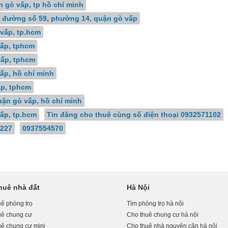
n gò vấp, tp hồ chí minh
7 đường số 59, phường 14, quận gò vấp
 vấp, tp.hcm
vấp, tphcm
vấp, tphcm
ấp, hồ chí minh
ấp, tphcm
uận gò vấp, hồ chí minh
ấp, tp.hcm
Tin đăng cho thuê cùng số điện thoại 0932571102
227
0937554570
huê nhà đất
Hà Nội
ê phòng trọ
Tìm phòng trọ hà nội
uê chung cư
Cho thuê chung cư hà nội
uê chung cư mini
Cho thuê nhà nguyên căn hà nội