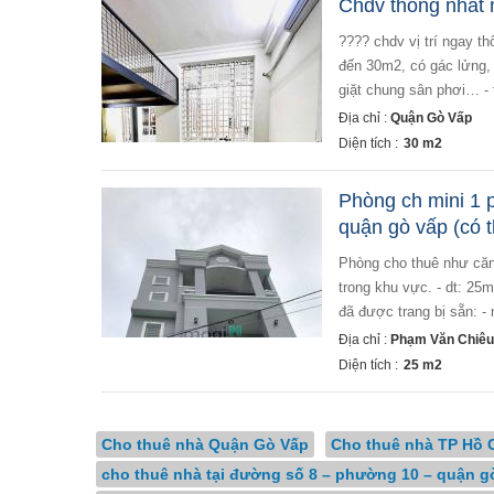
Chdv thống nhất n
???? chdv vị trí ngay th
đến 30m2, có gác lửng, 
giặt chung sân phơi… - 
Địa chỉ :
Quận Gò Vấp
Diện tích :
30 m2
Phòng ch mini 1 
quận gò vấp (có 
phòng cho thuê như căn hộ mini thiết kế rất đẹp với giá rất mềm so với cùng phân khúc phòng cho thuê
trong khu vực. - dt: 25
đã được trang bị sẵn: - m
Địa chỉ :
Phạm Văn Chiêu
Diện tích :
25 m2
Cho thuê nhà Quận Gò Vấp
Cho thuê nhà TP Hồ 
cho thuê nhà tại đường số 8 – phường 10 – quận g