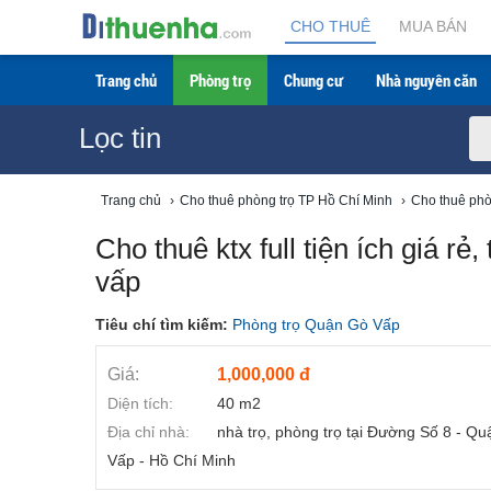
CHO THUÊ
MUA BÁN
Trang chủ
Phòng trọ
Chung cư
Nhà nguyên căn
Lọc tin
Trang chủ
›
Cho thuê phòng trọ TP Hồ Chí Minh
›
Cho thuê phò
Cho thuê ktx full tiện ích giá r
vấp
Tiêu chí tìm kiếm:
Phòng trọ Quận Gò Vấp
Giá:
1,000,000 đ
Diện tích:
40 m2
Địa chỉ nhà:
nhà trọ, phòng trọ tại Đường Số 8 - Q
Vấp - Hồ Chí Minh