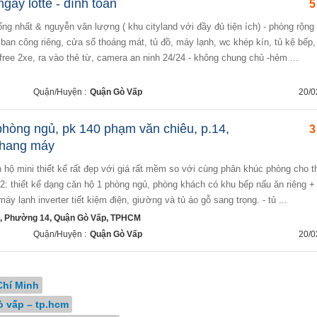
gay lotte - đình toàn
5
ống nhất & nguyễn văn lượng ( khu cityland với đầy đủ tiện ích) - phòng rộng
ban công riêng, cửa sổ thoáng mát, tủ đồ, máy lạnh, wc khép kín, tủ kệ bếp
free 2xe, ra vào thẻ từ, camera an ninh 24/24 - không chung chủ -hẻm ...
Quận/Huyện :
Quận Gò Vấp
20/0
phòng ngủ, pk 140 phạm văn chiêu, p.14,
3
thang máy
m2: thiết kế dạng căn hộ 1 phòng ngủ, phòng khách có khu bếp nấu ăn riêng +
áy lạnh inverter tiết kiệm điện, giường và tủ áo gỗ sang trọng. - tủ ...
, Phường 14, Quận Gò Vấp, TPHCM
Quận/Huyện :
Quận Gò Vấp
20/0
Chí Minh
ò vấp – tp.hcm