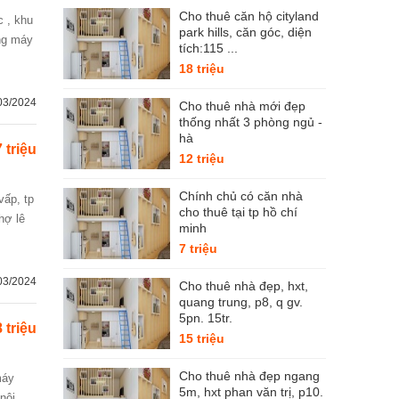
Cho thuê căn hộ cityland
c , khu
park hills, căn góc, diện
ang máy
tích:115 ...
18 triệu
03/2024
Cho thuê nhà mới đẹp
thống nhất 3 phòng ngủ -
hà
7 triệu
12 triệu
Chính chủ có căn nhà
cho thuê tại tp hồ chí
hợ lê
minh
7 triệu
03/2024
Cho thuê nhà đẹp, hxt,
quang trung, p8, q gv.
5pn. 15tr.
 triệu
15 triệu
Cho thuê nhà đẹp ngang
5m, hxt phan văn trị, p10.
nội