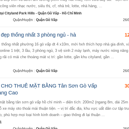
ông viên nhạc nước, siêu thị, cf, nhà trẻ, lotte, nhà hàng, ...
ại Cityland Park Hills - Quận Gò Vấp - Hồ Chí Minh
Quận/Huyện :
Quận Gò Vấp
26/
đẹp thống nhất 3 phòng ngủ - hà
12
online 1 trệt, 3 lầu, 3 phòng ngủ, 3 vệ sinh 2 máy lạnh, máy nước nóng năng
 rãi có mái che thoáng mát vị trí: gần lotte, gần khu cityland, gần ...
Quận/Huyện :
Quận Gò Vấp
26/
 CHO THUÊ MẶT BẰNG Tân Sơn Gò Vấp
30
ang Cao
đỗ xe máy oto thoải mái thuận tiện. – vị trí đắc địa, khu vực uất dân cư tập tr
 phù hợp mọi loại hình kinh doanh – giao thông đi lại thuận ...
1
Quận/Huyện :
Quận Gò Vấp
26/