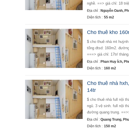
nghề. ==> giá chỉ: 18 tr
Địa chỉ :
Nguyễn Oanh, Ph
Diện tích :
55 m2
Cho thuê kho 160m
$ cho thuê nhà mt huỳnh văn nghệ, phường 12, quận gò vấp $ - diện tích: 4 x 35m. 1 lửng. trệt trống suốt.
tổng dtsd: 160m2. đường 
===> giá chỉ: 17tr/ thán
Địa chỉ :
Phan Huy Ích, P
Diện tích :
160 m2
Cho thuê nhà hxh,f
14tr
$ cho thuê nhà full nội thất- hxh quang trung, phường 10, quận gò vấp $ - diện tích: 5,5 x 10m. 2 lầu. 4 phòng
ngủ. 3 vệ sinh. full nội t
đường quang trung. ==>> 
Địa chỉ :
Quang Trung, Ph
Diện tích :
150 m2