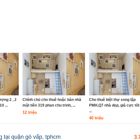
ợng 2 , 2
Chính chủ cho thuê hoặc bán nhà
Cho thuê biệt thự song lập
0 ...
mặt tiền 319 phan chu trinh, ...
PMH,Q7 nhà đẹp, giá cực tốt 
...
12 triệu
40 triệu
g tại quận gò vấp, tphcm
3.