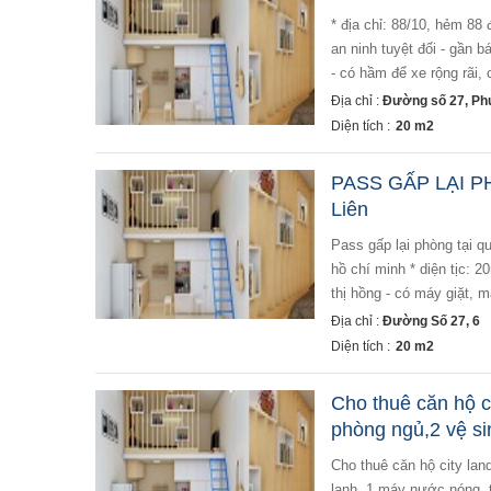
* địa chỉ: 88/10, hẻm 88
an ninh tuyệt đối - gần 
- có hầm để xe rộng rãi, 
Địa chỉ :
Đường số 27, Ph
Diện tích :
20 m2
PASS GẤP LẠI P
Liên
pass gấp lại phòng tại quận gò vấp, tphcm * địa chỉ: 88/10, hẻm 88 đường số 27, phường 6, quận gò vấp, tp
hồ chí minh * diện tịc: 
thị hồng - có máy giặt, m
Địa chỉ :
Đường Số 27, 6
Diện tích :
20 m2
Cho thuê căn hộ ci
phòng ngủ,2 vệ si
cho thuê căn hộ city land park hills - căn góc, diện tích: 115 m², 3 phòng ngủ, 2 vệ sinh. - nội thất: 4 máy
lạnh, 1 máy nước nóng, t