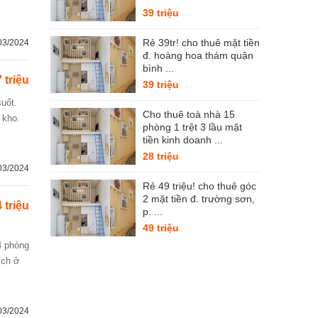
39 triệu
Rẻ 39tr! cho thuê mặt tiền
03/2024
đ. hoàng hoa thám quận
bình ...
 triệu
39 triệu
Cho thuê toà nhà 15
 kho.
phòng 1 trệt 3 lầu mặt
tiền kinh doanh ...
28 triệu
03/2024
Rẻ 49 triệu! cho thuê góc
2 mặt tiền đ. trường sơn,
 triệu
p. ...
49 triệu
ích ở
03/2024