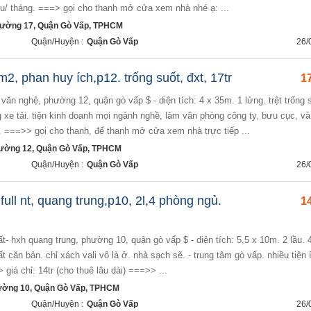
iệu/ tháng. ===> gọi cho thanh mở cửa xem nhà nhé ạ: ...
ường 17, Quận Gò Vấp, TPHCM
Quận/Huyện :
Quận Gò Vấp
26/
2, phan huy ích,p12. trống suốt, đxt, 17tr
17
xe tải. tiện kinh doanh mọi ngành nghề, làm văn phòng công ty, bưu cục, và
g. ===>> gọi cho thanh, để thanh mở cửa xem nhà trực tiếp ...
hường 12, Quận Gò Vấp, TPHCM
Quận/Huyện :
Quận Gò Vấp
26/
ull nt, quang trung,p10, 2l,4 phòng ngủ.
14
hất căn bản. chỉ xách vali vô là ở. nhà sạch sẽ. - trung tâm gò vấp. nhiều tiện 
giá chỉ: 14tr (cho thuê lâu dài) ===>> ...
ường 10, Quận Gò Vấp, TPHCM
Quận/Huyện :
Quận Gò Vấp
26/