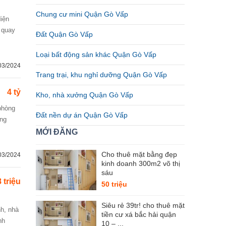
Chung cư mini Quận Gò Vấp
i quay
Đất Quận Gò Vấp
Loại bất động sản khác Quận Gò Vấp
03/2024
Trang trại, khu nghỉ dưỡng Quận Gò Vấp
4 tỷ
Kho, nhà xưởng Quận Gò Vấp
Đất nền dự án Quận Gò Vấp
ang
MỚI ĐĂNG
Cho thuê mặt bằng đẹp
03/2024
kinh doanh 300m2 võ thị
sáu
 triệu
50 triệu
Siêu rẻ 39tr! cho thuê mặt
tiền cư xá bắc hải quận
nh
10 – ...