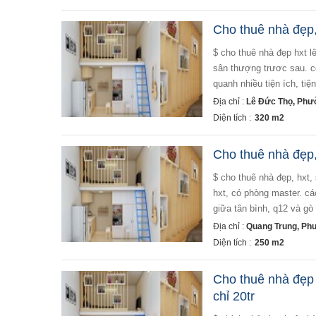
Cho thuê nhà đẹp,h
$ cho thuê nhà đẹp hxt lê đức thọ, phường 15, quận gò vấp $ - diện tích: 4 x 16m. 4 lầu, 6 phòng ngủ. 4wc.
sân thượng trươc sau. c
quanh nhiều tiện ích, tiệ
Địa chỉ :
Lê Đức Thọ, Phư
Diện tích :
320 m2
Cho thuê nhà đẹp, 
$ cho thuê nhà đẹp, hxt, sát mặt tiền quang trung, p8, q gv $ - diện tích: 5 x 10m, 4 lầu. 5 pn, 4 wc. nhà đẹp,
hxt, có phòng master. cá
giữa tân bình, q12 và gò 
Địa chỉ :
Quang Trung, Ph
Diện tích :
250 m2
Cho thuê nhà đẹp 
chỉ 20tr