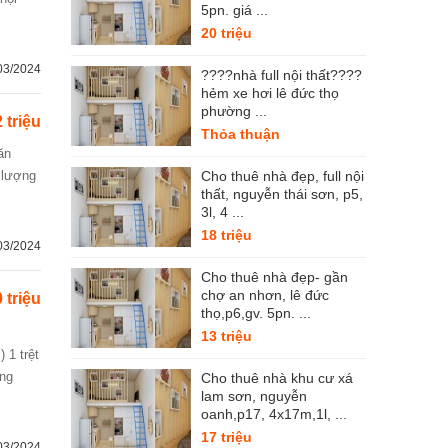
5pn. giá ...
20 triệu
03/2024
????nhà full nội thất????
hẻm xe hơi lê đức thọ
phường ...
 triệu
Thỏa thuận
 lượng
Cho thuê nhà đẹp, full nội
thất, nguyễn thái sơn, p5,
3l, 4 ...
18 triệu
03/2024
Cho thuê nhà đẹp- gần
chợ an nhơn, lê đức
 triệu
thọ,p6,gv. 5pn. ...
13 triệu
ung
Cho thuê nhà khu cư xá
lam sơn, nguyễn
oanh,p17, 4x17m,1l, ...
17 triệu
03/2024