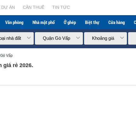
DỰ ÁN
CẦN THUÊ
TIN TỨC
Văn phòng
Nhà mặt phố
Ở ghép
Biệt thự
Cửa hàng
C
oại nhà đất
Quận Gò Vấp
Khoảng giá
 Gò Vấp
giá rẻ 2026.