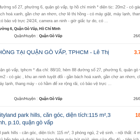
 đường số 27, phường 6, quận gò vấp, tp hồ chí minh * diện tịc: 20m2 - có gá
bách hoá xanh, gần chợ an nhơn, chợ lê thị hồng - có máy giặt, máy lạnh, th
có bảo vệ trực 24/24, camera an ninh - giờ giấc tự do, có ...
ường 6, Quận Gò Vấp, Hồ Chí Minh
Quận/Huyện :
Quận Gò Vấp
26/
HÒNG TẠI QUẬN GÒ VẤP, TPHCM - Lê Thị
3.
20m2 - có gác , khu an ninh tuyệt đối - gần bách hoá xanh, gần chợ an nhơn, c
áy lạnh, thang máy - có hầm để xe rộng rãi, có bảo vệ trực ...
Quận/Huyện :
Quận Gò Vấp
26/
tyland park hills, căn góc, diện tích:115 m²,3
18
nh, p.10, quận gò vấp
ủ bếp trên và dưới âm tường (kèm máy hút mùi), rèm cửa đầy đủ. - tiện ích 