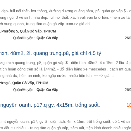
òng ngủ, 3 vệ sinh. nhà đẹp. full nội thất. xách vali vào là ở liền. - hẻm xe tả
ch xung quanh, trung tâm quận gò vấp. ===>> giá chỉ: ...
, Phường 5, Quận Gò Vấp, TPHCM
Quận/Huyện :
Quận Gò Vấp
26/
h, 48m2, 2l. quang trung,p8, giá chỉ 4,5 tỷ
n tích hoàn công trên sổ là 144m2. - đối diện hãng xe mescedes , cách mt qu
ong nhà dc, hẻm an ninh, ko ngập nước, nhiều tiện ích. ===> giá ...
ường 8, Quận Gò Vấp, TPHCM
Quận/Huyện :
Quận Gò Vấp
26/
 nguyễn oanh, p17,q gv. 4x15m, trống suốt,
18
 ko đầu tư nhiều. - trung tâm quận gò vấp, sầm uất, tiện kinh doanh nhiều ngà