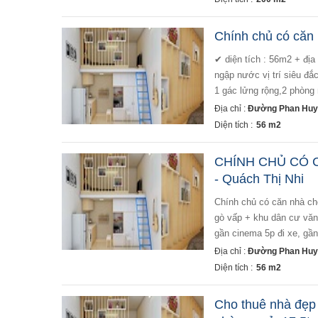
Chính chủ có căn 
✔ diện tích : 56m2 + địa chỉ : 362/25/6u phan huy ích, p.12 gò vấp + khu dân cư văn minh yên tĩnh, không
ngập nước vị trí siêu đắc
1 gác lửng rộng,2 phòng n
Địa chỉ :
Đường Phan Huy 
Diện tích :
56 m2
CHÍNH CHỦ CÓ C
- Quách Thị Nhi
chính chủ có căn nhà cho thuê tại tp hồ chí minh ✔ diện tích : 56m2 + địa chỉ : 362/25/6u phan huy ích, p.12
gò vấp + khu dân cư văn 
gần cinema 5p đi xe, gần 
Địa chỉ :
Đường Phan Huy 
Diện tích :
56 m2
Cho thuê nhà đẹp 