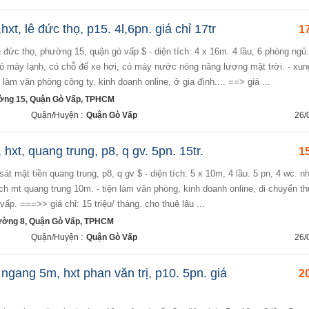
xt, lê đức thọ, p15. 4l,6pn. giá chỉ 17tr
17
ó máy lạnh, có chỗ để xe hơi, có máy nước nóng năng lượng mặt trời. - xun
n làm văn phòng công ty, kinh doanh online, ở gia đình.... ==> giá ...
ờng 15, Quận Gò Vấp, TPHCM
Quận/Huyện :
Quận Gò Vấp
26/
hxt, quang trung, p8, q gv. 5pn. 15tr.
15
ch mt quang trung 10m. - tiện làm văn phòng, kinh doanh online, di chuyển th
vấp. ===>> giá chỉ: 15 triệu/ tháng. cho thuê lâu ...
ường 8, Quận Gò Vấp, TPHCM
Quận/Huyện :
Quận Gò Vấp
26/
ngang 5m, hxt phan văn trị, p10. 5pn. giá
20