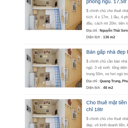
phòng ngủ. 17,5tr
$ chính chủ cho thuê nhà đẹp- full nội thất- hxt thông, đường dương quảng hàm, p5, quận gò vấp $ - diện
tích: 4 x 17m, 1 lầu, 4 ph
đầu, cách mt 20m, tiện í
Địa chỉ :
Nguyễn Thái Sơn
Diện tích :
136 m2
Bán gấp nhà đẹp hx
$ chính chủ cần bán nhà đẹp hxh quang trung, p8, quận gò vấp $ - diện tích: 48m2. 4 x 15m, 2 lầu. 4 phòng
ngủ. 3 vệ sinh. tổng diệ
trung 50m, xe hơi ngủ tr
Địa chỉ :
Quang Trung, Ph
Diện tích :
48 m2
Cho thuê mặt tiền
chỉ 18tr
$ chính chủ cho thuê nhà mt nguyễn oanh, p17, gv $ - diện tích: 4m x 15m. trệt trống suốt, có 1 vệ sinh, nhà
đẹp, vô kinh doanh liền,