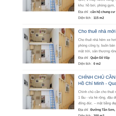
khu: hồ bơi, phòng gym, c
Địa chỉ :
căn hộ chung cư t
Diện tích :
115 m2
Cho thuê nhà mới 
cho thuê nhà hẻm xe hơi thống nhất phường 16 gò vấp dt 4 x10m, mới hxh thích hợp nhà gia đình, văn
phòng công ty, buôn bán 
mặt trời, sân thượng rộng
Địa chỉ :
Quận Gò Vấp
Diện tích :
0 m2
CHÍNH CHỦ CẦN
Hồ Chí Minh - Qu
chính chủ cần cho thuê mặt bằng tân sơn gò vấp hồ chí minh – diện tích: 200m2 (ngang 8m, dài 25m ) 1 trệt
1 lầu - vỉa hè rộng, đậu 
đông đúc. – mặt bằng đẹp,
Địa chỉ :
Đường Tân Sơn, 
Diện tích :
200 m2