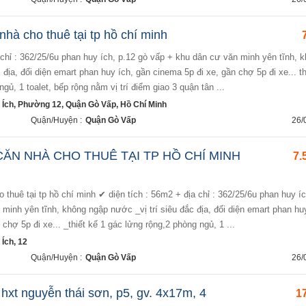
nhà cho thuê tại tp hồ chí minh
 địa, đối diện emart phan huy ích, gần cinema 5p đi xe, gần chợ 5p đi xe... th
gủ, 1 toalet, bếp rộng nằm vị trí điểm giao 3 quận tân ...
Ích, Phường 12, Quận Gò Vấp, Hồ Chí Minh
Quận/Huyện :
Quận Gò Vấp
26/
ĂN NHÀ CHO THUÊ TẠI TP HỒ CHÍ MINH
7.
minh yên tĩnh, không ngập nước _vị trí siêu đắc địa, đối diện emart phan hu
chợ 5p đi xe... _thiết kế 1 gác lửng rộng,2 phòng ngủ, 1 ...
Ích, 12
Quận/Huyện :
Quận Gò Vấp
26/
hxt nguyễn thái sơn, p5, gv. 4x17m, 4
17