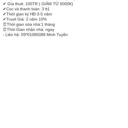
✔ Gía thuê: 100TR ( GIẢM TỪ 6000K)
✔Cọc và thanh toán: 3 tt1
✔ThờI gian ký HĐ:3-5 năm
✔Trượt Giá: 2 năm 10%
⏰Thời gian sửa nhà:1 tháng
⏰Thời Gian nhận nhà: ngay
- Liên hệ: 09*01085088 Minh Tuyến