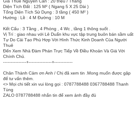
Giá Thuê Nguyên Căn : 20 triệu / Tháng
Diện Tích Đất : 125 M² ( Ngang 5 X 25 Dài )
Tổng Diện Tích Sử Dụng : 3 tầng ( 450 M² )
Hướng : Lề : 4 M Đường : 10 M
Kết Cấu : 3 Tầng , 4 Phòng , 4 Wc , tầng 1 thông suốt .
Vị Trí : giao nhau với Lê Duẩn khu vực tập trung buôn bán sầm uất
Tự Do Cải Tạo Phù Hợp Với Hình Thức Kinh Doanh Của Người
Thuê
Đến Xem Nhà Đàm Phán Trực Tiếp Về Điều Khoản Và Giá Với
Chính Chủ.
---------------+---------------+------------
Chân Thành Cảm ơn Anh / Chị đã xem tin .Mong muốn được gặp
để tư vấn thêm.
<> Mọi chi tiết xin vui lòng gọi : 0787788488 0367788488 Thanh
Tùng
ZALO 0787788488 nhắn tin để xem ảnh đầy đủ