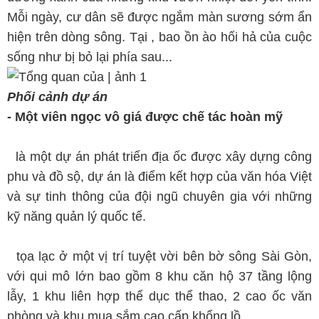
Mỗi ngày, cư dân sẽ được ngắm màn sương sớm ẩn
hiện trên dòng sông. Tại , bao ồn ào hối hả của cuộc
sống như bị bỏ lại phía sau.
..
Phối cảnh dự án
-
Một viên ngọc vô giá được chế tác hoàn mỹ
l
à một dự án phát triển địa ốc được xây dựng công
phu và đồ sộ, dự án là điểm kết hợp của văn hóa Việt
và sự tinh thông của đội ngũ chuyên gia với những
kỹ năng quản lý quốc tế.
t
ọa lạc ở một vị trí tuyệt vời bên bờ sông Sài Gòn,
với qui mô lớn bao gồm 8 khu căn hộ 37 tầng lộng
lẫy, 1 khu liên hợp thể dục thể thao, 2 cao ốc văn
phòng và khu mua sắm cao cấp khổng lồ.