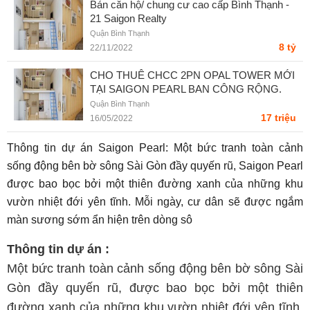
Bán căn hộ/ chung cư cao cấp Bình Thạnh -
21 Saigon Realty
Quận Bình Thạnh
8 tỷ
22/11/2022
CHO THUÊ CHCC 2PN OPAL TOWER MỚI
TẠI SAIGON PEARL BAN CÔNG RỘNG.
HOTLINE PKD 0908 078 995 - Ms. Helen
Quận Bình Thạnh
Linh
17 triệu
16/05/2022
Thông tin dự án Saigon Pearl: Một bức tranh toàn cảnh
sống động bên bờ sông Sài Gòn đầy quyến rũ, Saigon Pearl
được bao bọc bởi một thiên đường xanh của những khu
vườn nhiệt đới yên tĩnh. Mỗi ngày, cư dân sẽ được ngắm
màn sương sớm ẩn hiện trên dòng sô
Thông tin dự án :
Một bức tranh toàn cảnh sống động bên bờ sông Sài
Gòn đầy quyến rũ,
được bao bọc bởi một thiên
đường xanh của những khu vườn nhiệt đới yên tĩnh.