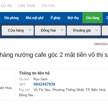
DỰ ÁN
CẦN THUÊ
TIN TỨC
Văn phòng
Nhà mặt phố
Ở ghép
Biệt thự
Cửa hàng
C
Cửa hàng
Đồng Nai
Khoảng giá
26/03/202
àng nướng cafe góc 2 mặt tiền võ thị 
Thông tin liên hệ
Họ tên
Ryo Sam
0942447939
SĐT
iên Hoà,
Địa chỉ
Võ Thị Sáu, Phường Thống Nhất, TP. Biên Hoà,
Đồng Nai