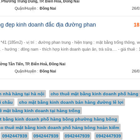
 Phường Trung Dũng, TP. Biên Hoà, Đồng Nai
Quận/Huyện :
Đồng Nai
26/0
g đẹp kinh doanh đắc địa đường phan
18
. - hướng : đông nam - thích hợp kinh doanh quán ăn, trà sữa.... - giá thuê : 
ờng Tân Tiến, TP. Biên Hoà, Đồng Nai
Quận/Huyện :
Đồng Nai
26/0
 nhà hàng tại hà nội
cho thuê mặt bằng kinh doanh phố hàng 
i châu
cho mặt bằng kinh doanh bán hàng đường lê lợi
ê mặt bằng kinh doanh tại hàng trống
t bằng kinh doanh phố hàng bông phường hàng bông
ho thuê mặt bằng kinh doanh phố hàng bông hoàn kiếm
0942447939
0942447939
0942447939
0942447939