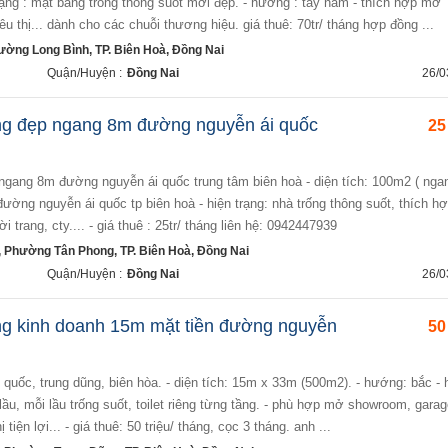
 trạng : mặt bằng trống thông suốt mới đẹp. - hướng : tây nam - thích hợp mở
 thị... dành cho các chuỗi thương hiệu. giá thuê: 70tr/ tháng hợp đồng ...
ường Long Bình, TP. Biên Hoà, Đồng Nai
Quận/Huyện :
Đồng Nai
26/0
ng đẹp ngang 8m đường nguyễn ái quốc
25
: đường nguyễn ái quốc tp biên hoà - hiện trạng: nhà trống thông suốt, thích h
 trang, cty.... - giá thuê : 25tr/ tháng liên hệ: 0942447939
 Phường Tân Phong, TP. Biên Hoà, Đồng Nai
Quận/Huyện :
Đồng Nai
26/0
ng kinh doanh 15m mặt tiền đường nguyễn
50
 lầu, mỗi lầu trống suốt, toilet riêng từng tầng. - phù hợp mở showroom, garag
 tiện lợi... - giá thuê: 50 triệu/ tháng, cọc 3 tháng. anh ...