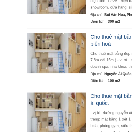
diện tích: 12*25 - hiện
showroom, cửa hàng, siêu
Địa chỉ :
Bùi Văn Hòa, Ph
Diện tích :
300 m2
Cho thuê mặt bằ
biên hoà
cho thuê mặt bằng đẹp ngang 8m đường nguyễn ái quốc trung tâm biên hoà - diện tích: 100m2 ( ngang
7.8m dài 15m ) - vị trí 
doanh spa, nha khoa, thời
Địa chỉ :
Nguyễn Ái Quốc,
Diện tích :
100 m2
Cho thuê mặt bằ
ái quốc.
- vị trí: đường nguyễn ái quốc, trung dũng, biên hòa. - diện tích: 15m x 33m (500m2). - hướng: bắc - hiện
trạng: mặt bằng 1 trệt 1
bida, phòng gym, siêu thị