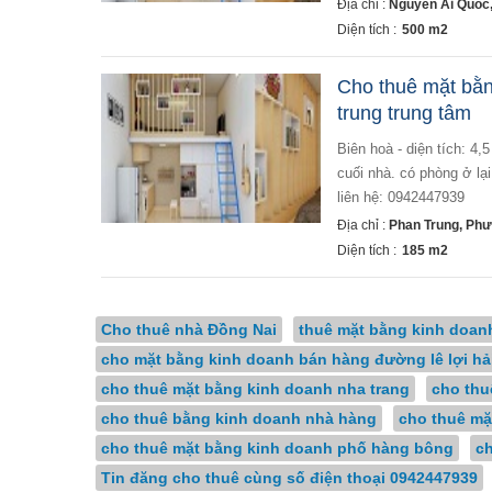
Địa chỉ :
Nguyễn Ái Quốc,
Diện tích :
500 m2
Cho thuê mặt bằn
trung trung tâm
biên hoà - diện tích: 4,5 *41 (185m2) - vị trí : đường phan trung - hiện trạng : mặt bằng trống thông, wc, bếp
cuối nhà. có phòng ở lại
liên hệ: 0942447939
Địa chỉ :
Phan Trung, Phư
Diện tích :
185 m2
Cho thuê nhà Đồng Nai
thuê mặt bằng kinh doanh
cho mặt bằng kinh doanh bán hàng đường lê lợi hả
cho thuê mặt bằng kinh doanh nha trang
cho thu
cho thuê bằng kinh doanh nhà hàng
cho thuê mặ
cho thuê mặt bằng kinh doanh phố hàng bông
c
Tin đăng cho thuê cùng số điện thoại 0942447939