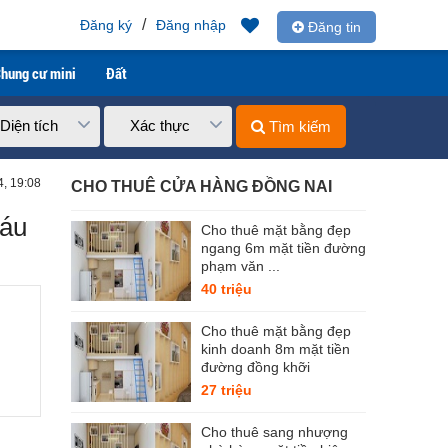
/
Đăng ký
Đăng nhập
Đăng tin
hung cư mini
Đất
Diện tích
Xác thực
Tìm kiếm
4, 19:08
CHO THUÊ CỬA HÀNG ĐỒNG NAI
sáu
Cho thuê mặt bằng đẹp
ngang 6m mặt tiền đường
phạm văn ...
40 triệu
Cho thuê mặt bằng đẹp
kinh doanh 8m mặt tiền
đường đồng khỡi
27 triệu
Cho thuê sang nhượng