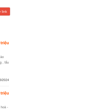
 link
 triệu
 , lẩu
3/2024
 triệu