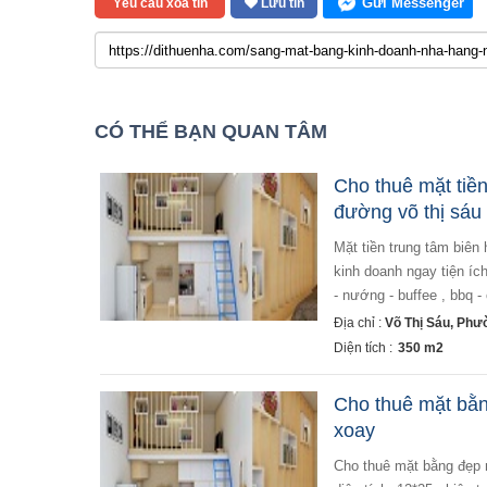
Gửi Messenger
Yêu cầu xóa tin
Lưu tin
CÓ THỂ BẠN QUAN TÂM
Cho thuê mặt tiề
đường võ thị sáu
mặt tiền trung tâm biên hoà - khu ăn nhậu sầm uất - sang nhượng toàn bộ cơ sở vật chất tại quán - vào
kinh doanh ngay tiện íc
- nướng - buffee , bbq -
Địa chỉ :
Võ Thị Sáu, Phư
Diện tích :
350 m2
Cho thuê mặt bằn
xoay
cho thuê mặt bằng đẹp ngang 12m vị trí đắc địa ngay ngay vòng xoay dễ nhận diện thương hiệu biên hoà -