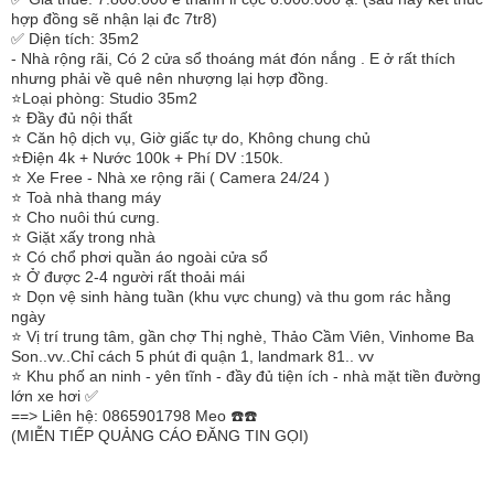
hợp đồng sẽ nhận lại đc 7tr8)
✅ Diện tích: 35m2
- Nhà rộng rãi, Có 2 cửa sổ thoáng mát đón nắng . E ở rất thích
nhưng phải về quê nên nhượng lại hợp đồng.
⭐️Loại phòng: Studio 35m2
⭐️ Đầy đủ nội thất
⭐️ Căn hộ dịch vụ, Giờ giấc tự do, Không chung chủ
⭐️Điện 4k + Nước 100k + Phí DV :150k.
⭐️ Xe Free - Nhà xe rộng rãi ( Camera 24/24 )
⭐️ Toà nhà thang máy
⭐️ Cho nuôi thú cưng.
⭐️ Giặt xấy trong nhà
⭐️ Có chổ phơi quần áo ngoài cửa sổ
⭐️ Ở được 2-4 người rất thoải mái
⭐️ Dọn vệ sinh hàng tuần (khu vực chung) và thu gom rác hằng
ngày
⭐️ Vị trí trung tâm, gần chợ Thị nghè, Thảo Cầm Viên, Vinhome Ba
Son..vv..Chỉ cách 5 phút đi quận 1, landmark 81.. vv
⭐️ Khu phố an ninh - yên tĩnh - đầy đủ tiện ích - nhà mặt tiền đường
lớn xe hơi ✅
==> Liên hệ: 0865901798 Meo ☎️☎️
(MIỄN TIẾP QUẢNG CÁO ĐĂNG TIN GỌI)