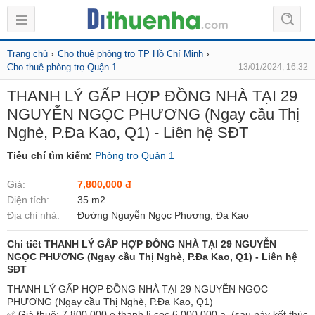
›
›
Trang chủ
Cho thuê phòng trọ TP Hồ Chí Minh
Cho thuê phòng trọ Quận 1
13/01/2024, 16:32
THANH LÝ GẤP HỢP ĐỒNG NHÀ TẠI 29
NGUYỄN NGỌC PHƯƠNG (Ngay cầu Thị
Nghè, P.Đa Kao, Q1) - Liên hệ SĐT
Tiêu chí tìm kiếm:
Phòng trọ Quận 1
Giá:
7,800,000 đ
Diện tích:
35 m2
Địa chỉ nhà:
Đường Nguyễn Ngọc Phương, Đa Kao
Chi tiết THANH LÝ GẤP HỢP ĐỒNG NHÀ TẠI 29 NGUYỄN
NGỌC PHƯƠNG (Ngay cầu Thị Nghè, P.Đa Kao, Q1) - Liên hệ
SĐT
THANH LÝ GẤP HỢP ĐỒNG NHÀ TẠI 29 NGUYỄN NGỌC
PHƯƠNG (Ngay cầu Thị Nghè, P.Đa Kao, Q1)
✅ Giá thuê: 7.800.000 e thanh lí cọc 6.000.000 ạ. (sau này kết thúc