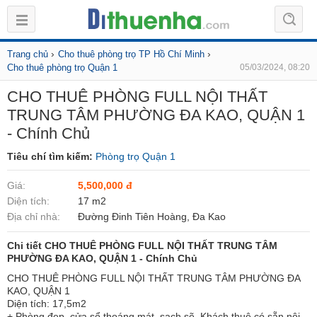
›
›
Trang chủ
Cho thuê phòng trọ TP Hồ Chí Minh
Cho thuê phòng trọ Quận 1
05/03/2024, 08:20
CHO THUÊ PHÒNG FULL NỘI THẤT
TRUNG TÂM PHƯỜNG ĐA KAO, QUẬN 1
- Chính Chủ
Tiêu chí tìm kiếm:
Phòng trọ Quận 1
Giá:
5,500,000 đ
Diện tích:
17 m2
Địa chỉ nhà:
Đường Đinh Tiên Hoàng, Đa Kao
Chi tiết CHO THUÊ PHÒNG FULL NỘI THẤT TRUNG TÂM
PHƯỜNG ĐA KAO, QUẬN 1 - Chính Chủ
CHO THUÊ PHÒNG FULL NỘI THẤT TRUNG TÂM PHƯỜNG ĐA
KAO, QUẬN 1
Diện tích: 17,5m2
+ Phòng đẹp, cửa sổ thoáng mát, sạch sẽ. Khách thuê có sẵn nội