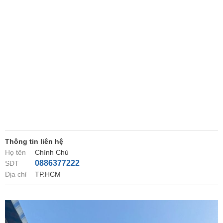
Thông tin liên hệ
Họ tên
Chính Chủ
0886377222
SĐT
Địa chỉ
TP.HCM