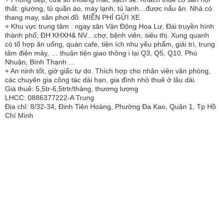
thất: giường, tủ quần áo, máy lạnh, tủ lạnh…được nấu ăn. Nhà có
thang may, sân phơi đồ. MIỄN PHÍ GỬI XE.
+ Khu vực trung tâm : ngay sân Vận Động Hoa Lư, Đài truyền hình
thành phố, ĐH KHXH& NV…chợ, bệnh viên, siêu thị. Xung quanh
có tổ hợp ăn uống, quán cafe, tiện ích nhu yếu phẩm, giải trí, trung
tâm điện máy, … thuận tiện giao thông i lại Q3, Q5, Q10, Phú
Nhuận, Bình Thạnh….
+ An ninh tốt, giờ giấc tự do. Thích hợp cho nhân viên văn phòng,
các chuyên gia công tác dài hạn, gia đình nhỏ thuê ở lâu dài.
Giá thuê: 5,5tr-6,5trtr/tháng, thương lượng
LHCC: 0886377222-A Trung
Địa chỉ: 8/32-34, Đinh Tiên Hoàng, Phường Đa Kao, Quận 1, Tp Hồ
Chí Minh