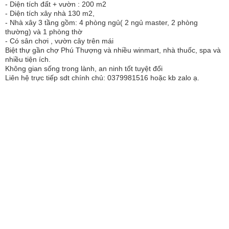
- Diện tích đất + vườn : 200 m2
- Diện tích xây nhà 130 m2,
- Nhà xây 3 tầng gồm: 4 phòng ngủ( 2 ngủ master, 2 phòng
thường) và 1 phòng thờ
- Có sân chơi , vườn cây trên mái
Biệt thự gần chợ Phú Thượng và nhiều winmart, nhà thuốc, spa và
nhiều tiện ích.
Không gian sống trong lành, an ninh tốt tuyệt đối
Liên hệ trực tiếp sdt chính chủ: 0379981516 hoặc kb zalo ạ.