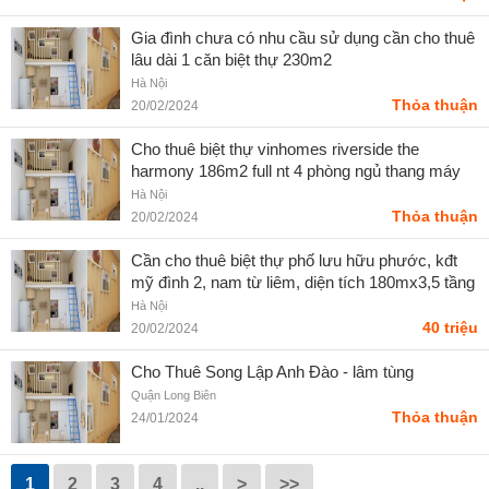
Gia đình chưa có nhu cầu sử dụng cần cho thuê
lâu dài 1 căn biệt thự 230m2
Hà Nội
Thỏa thuận
20/02/2024
Cho thuê biệt thự vinhomes riverside the
harmony 186m2 full nt 4 phòng ngủ thang máy
Hà Nội
Thỏa thuận
20/02/2024
Cần cho thuê biệt thự phố lưu hữu phước, kđt
mỹ đình 2, nam từ liêm, diện tích 180mx3,5 tầng
Hà Nội
40 triệu
20/02/2024
Cho Thuê Song Lập Anh Đào - lâm tùng
Quận Long Biên
Thỏa thuận
24/01/2024
1
2
3
4
..
>
>>