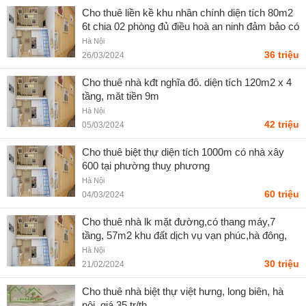
Cho thuê liền kề khu nhân chính diện tích 80m2
6t chia 02 phòng đủ điều hoà an ninh đảm bảo có
chỗ để xe
Hà Nội
36 triệu
26/03/2024
Cho thuê nhà kđt nghĩa đô. diện tích 120m2 x 4
tầng, măt tiền 9m
Hà Nội
42 triệu
05/03/2024
Cho thuê biệt thự diện tích 1000m có nhà xây
600 tại phường thuỵ phương
Hà Nội
60 triệu
04/03/2024
Cho thuê nhà lk mặt đường,có thang máy,7
tầng, 57m2 khu đất dịch vụ vạn phúc,hà đông,
hn. 30tr/tháng
Hà Nội
30 triệu
21/02/2024
Cho thuê nhà biệt thự việt hưng, long biên, hà
nội. giá 35 tr/th