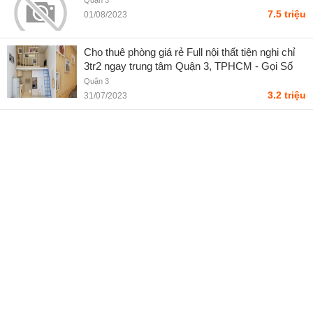
Quận 3
7.5 triệu
01/08/2023
Cho thuê phòng giá rẻ Full nội thất tiện nghi chỉ
3tr2 ngay trung tâm Quận 3, TPHCM - Gọi Số
Trong Bài
Quận 3
3.2 triệu
31/07/2023