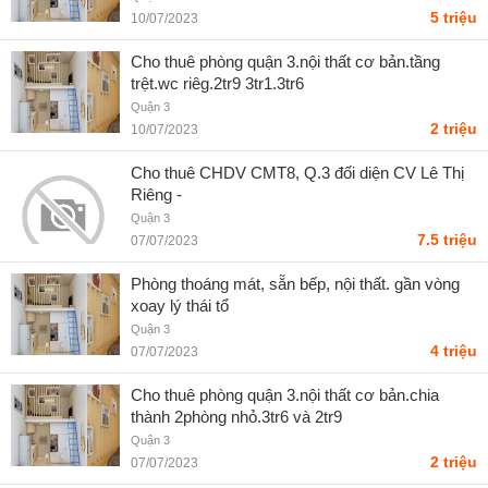
5 triệu
10/07/2023
Cho thuê phòng quận 3.nội thất cơ bản.tầng
trệt.wc riêg.2tr9 3tr1.3tr6
Quận 3
2 triệu
10/07/2023
Cho thuê CHDV CMT8, Q.3 đối diện CV Lê Thị
Riêng -
Quận 3
7.5 triệu
07/07/2023
Phòng thoáng mát, sẵn bếp, nội thất. gần vòng
xoay lý thái tổ
Quận 3
4 triệu
07/07/2023
Cho thuê phòng quận 3.nội thất cơ bản.chia
thành 2phòng nhỏ.3tr6 và 2tr9
Quận 3
2 triệu
07/07/2023