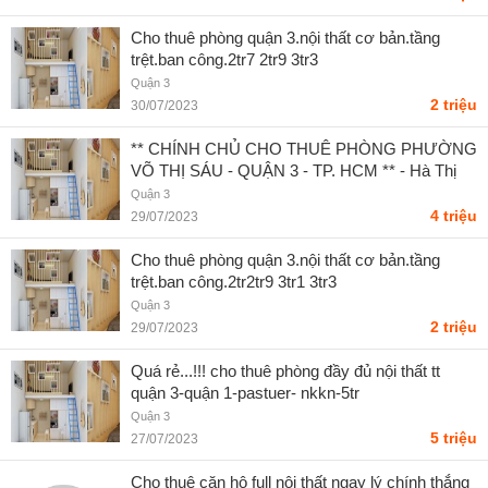
Cho thuê phòng quận 3.nội thất cơ bản.tầng
trệt.ban công.2tr7 2tr9 3tr3
Quận 3
2 triệu
30/07/2023
** CHÍNH CHỦ CHO THUÊ PHÒNG PHƯỜNG
VÕ THỊ SÁU - QUẬN 3 - TP. HCM ** - Hà Thị
My
Quận 3
4 triệu
29/07/2023
Cho thuê phòng quận 3.nội thất cơ bản.tầng
trệt.ban công.2tr2tr9 3tr1 3tr3
Quận 3
2 triệu
29/07/2023
Quá rẻ...!!! cho thuê phòng đầy đủ nội thất tt
quận 3-quận 1-pastuer- nkkn-5tr
Quận 3
5 triệu
27/07/2023
Cho thuê căn hộ full nội thất ngay lý chính thắng