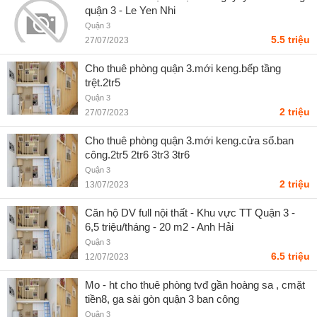
quận 3 - Le Yen Nhi
Quận 3
5.5 triệu
27/07/2023
Cho thuê phòng quận 3.mới keng.bếp tầng
trệt.2tr5
Quận 3
2 triệu
27/07/2023
Cho thuê phòng quận 3.mới keng.cửa sổ.ban
công.2tr5 2tr6 3tr3 3tr6
Quận 3
2 triệu
13/07/2023
Căn hộ DV full nội thất - Khu vực TT Quận 3 -
6,5 triệu/tháng - 20 m2 - Anh Hải
Quận 3
6.5 triệu
12/07/2023
Mo - ht cho thuê phòng tvđ gần hoàng sa , cmặt
tiền8, ga sài gòn quận 3 ban công
Quận 3