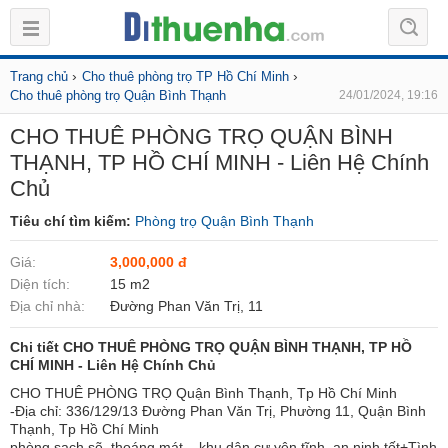
›
›
Trang chủ
Cho thuê phòng trọ TP Hồ Chí Minh
Cho thuê phòng trọ Quận Bình Thạnh
24/01/2024, 19:16
CHO THUÊ PHÒNG TRỌ QUẬN BÌNH
THẠNH, TP HỒ CHÍ MINH - Liên Hệ Chính
Chủ
Tiêu chí tìm kiếm:
Phòng trọ Quận Bình Thạnh
Giá:
3,000,000 đ
Diện tích:
15 m2
Địa chỉ nhà:
Đường Phan Văn Trị, 11
Chi tiết CHO THUÊ PHÒNG TRỌ QUẬN BÌNH THẠNH, TP HỒ
CHÍ MINH - Liên Hệ Chính Chủ
CHO THUÊ PHÒNG TRỌ Quận Bình Thạnh, Tp Hồ Chí Minh
-Địa chỉ: 336/129/13 Đường Phan Văn Trị, Phường 11, Quận Bình
Thạnh, Tp Hồ Chí Minh
phòng sạch sẽ, thoáng mát, , khu dân cư yên tĩnh. an ninh tốt+Tình