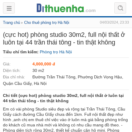
›
Trang chủ
Cho thuê phòng trọ Hà Nội
04/03/2024, 23:33
(cực hot) phòng studio 30m2, full nội thất ở
luôn tại 44 trần thái tông - tin thật không
Tiêu chí tìm kiếm:
Phòng trọ Hà Nội
Giá:
4,000,000 đ
Diện tích:
30 m2
Địa chỉ nhà:
Đường Trần Thái Tông, Phường Dịch Vọng Hậu,
Quận Cầu Giấy, Hà Nội
Chi tiết (cực hot) phòng studio 30m2, full nội thất ở luôn tại
44 trần thái tông - tin thật không
Em có vài phòng Studio siêu đẹp và rộng tại Trần Thái Tông, Cầu
Giấy cách đường Cầu GIấy chưa đến 1km. Full nội thất đẹp như
hình ,anh chị em thuê chỉ việc vào ở luôn mà giá bằng phòng trống
do khách cũ mua nhà mới và không có nhu cầu mang đồ theo. -
Phòng diện tích rộng 30m2, thiết kế chuẩn căn hộ mini. Phòng