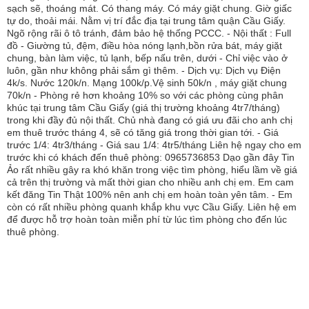
sạch sẽ, thoáng mát. Có thang máy. Có máy giặt chung. Giờ giấc
tự do, thoải mái. Nằm vị trí đắc địa tại trung tâm quận Cầu Giấy.
Ngõ rộng rãi ô tô tránh, đảm bảo hệ thống PCCC. - Nội thất : Full
đồ - Giường tủ, đệm, điều hòa nóng lạnh,bồn rửa bát, máy giặt
chung, bàn làm việc, tủ lạnh, bếp nấu trên, dưới - Chỉ việc vào ở
luôn, gần như không phải sắm gì thêm. - Dịch vụ: Dịch vụ Điện
4k/s. Nước 120k/n. Mạng 100k/p.Vệ sinh 50k/n , máy giặt chung
70k/n - Phòng rẻ hơn khoảng 10% so với các phòng cùng phân
khúc tại trung tâm Cầu Giấy (giá thị trường khoảng 4tr7/tháng)
trong khi đầy đủ nội thất. Chủ nhà đang có giá ưu đãi cho anh chị
em thuê trước tháng 4, sẽ có tăng giá trong thời gian tới. - Giá
trước 1/4: 4tr3/tháng - Giá sau 1/4: 4tr5/tháng Liên hệ ngay cho em
trước khi có khách đến thuê phòng: 0965736853 Dạo gần đây Tin
Ảo rất nhiều gây ra khó khăn trong việc tìm phòng, hiểu lầm về giá
cả trên thị trường và mất thời gian cho nhiều anh chị em. Em cam
kết đăng Tin Thật 100% nên anh chị em hoàn toàn yên tâm. - Em
còn có rất nhiều phòng quanh khắp khu vực Cầu Giấy. Liên hệ em
để được hỗ trợ hoàn toàn miễn phí từ lúc tìm phòng cho đến lúc
thuê phòng.