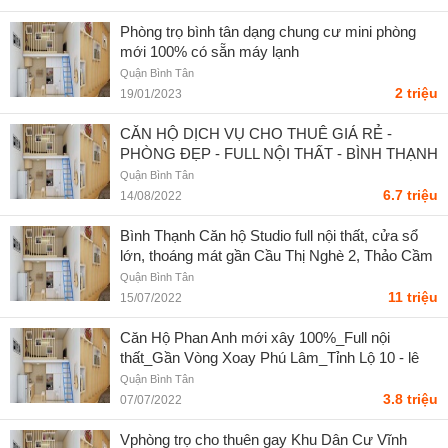
Phòng trọ bình tân dạng chung cư mini phòng
mới 100% có sẵn máy lạnh
Quận Bình Tân
2 triệu
19/01/2023
CĂN HỘ DỊCH VỤ CHO THUÊ GIÁ RẺ -
PHÒNG ĐẸP - FULL NỘI THẤT - BÌNH THẠNH
- Căn hộ Sài Gòn
Quận Bình Tân
6.7 triệu
14/08/2022
Bình Thạnh Căn hộ Studio full nội thất, cửa sổ
lớn, thoáng mát gần Cầu Thị Nghè 2, Thảo Cầm
Viên - Căn Hộ TPHCM
Quận Bình Tân
11 triệu
15/07/2022
Căn Hộ Phan Anh mới xây 100%_Full nội
thất_Gần Vòng Xoay Phú Lâm_Tỉnh Lộ 10 - lê
hoàng gia huy
Quận Bình Tân
3.8 triệu
07/07/2022
Vphòng trọ cho thuên gay Khu Dân Cư Vĩnh