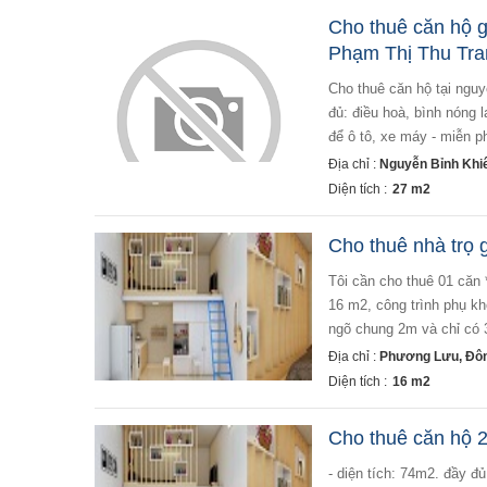
Cho thuê căn hộ gi
Phạm Thị Thu Tr
cho thuê căn hộ tại nguyễn bỉnh khiêm ( ngay showroom vinfast , gần ngã ba đình vũ) - nội thất cơ bản đầy
đủ: điều hoà, bình nóng l
để ô tô, xe máy - miễn phí
Địa chỉ :
Nguyễn Bỉnh Khiê
Diện tích :
27 m2
Cho thuê nhà trọ 
tôi cần cho thuê 01 căn * 01 căn ở ngõ 250 đường phương lưu, phường đông hải 1, quận hải an diện tích
16 m2, công trình phụ kh
ngõ chung 2m và chỉ có 3
Địa chỉ :
Phương Lưu, Đông
Diện tích :
16 m2
Cho thuê căn hộ 2
- diện tích: 74m2. đầy đủ nội thất, tiện nghi. - công năng: 2 phòng ngủ, 2 vệ sinh, nhà bếp. - căn hộ mới hoàn