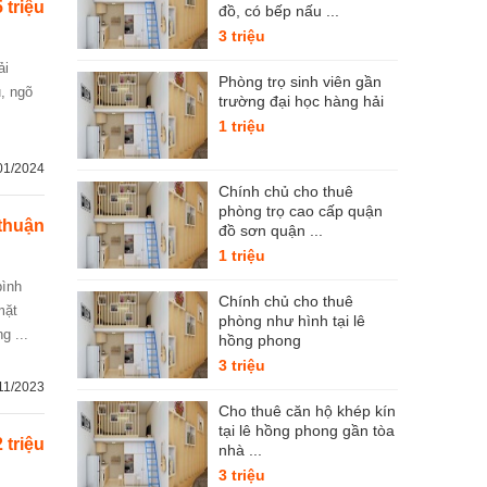
5 triệu
đồ, có bếp nấu ...
3 triệu
Phòng trọ sinh viên gần
ủ, ngõ
trường đại học hàng hải
1 triệu
01/2024
Chính chủ cho thuê
phòng trọ cao cấp quận
thuận
đồ sơn quận ...
1 triệu
Chính chủ cho thuê
mặt
phòng như hình tại lê
g ...
hồng phong
3 triệu
11/2023
Cho thuê căn hộ khép kín
tại lê hồng phong gần tòa
2 triệu
nhà ...
3 triệu