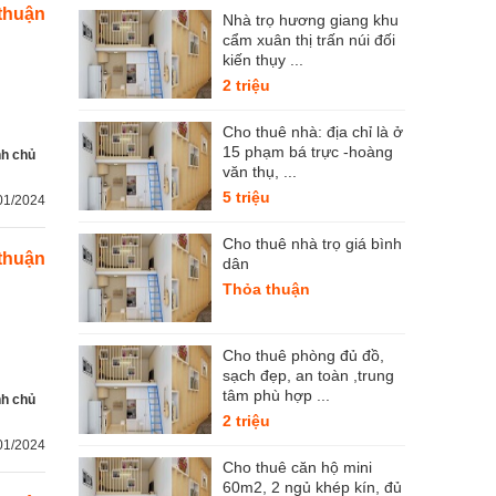
thuận
Nhà trọ hương giang khu
cẩm xuân thị trấn núi đối
kiến thụy ...
2 triệu
Cho thuê nhà: địa chỉ là ở
15 phạm bá trực -hoàng
nh chủ
văn thụ, ...
5 triệu
01/2024
Cho thuê nhà trọ giá bình
thuận
dân
Thỏa thuận
Cho thuê phòng đủ đồ,
sạch đẹp, an toàn ,trung
tâm phù hợp ...
nh chủ
2 triệu
01/2024
Cho thuê căn hộ mini
60m2, 2 ngủ khép kín, đủ