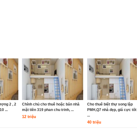
ợng 2 , 2
Chính chủ cho thuê hoặc bán nhà
Cho thuê biệt thự song lập
0 ...
mặt tiền 319 phan chu trinh, ...
PMH,Q7 nhà đẹp, giá cực tốt 
...
12 triệu
40 triệu