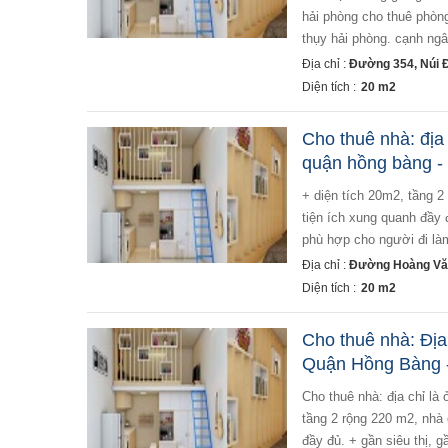
hải phòng cho thuê phòng 
thụy hải phòng. cạnh ngân
Địa chỉ :
Đường 354, Núi 
Diện tích :
20 m2
Cho thuê nhà: địa 
quận hồng bàng -
+ diện tích 20m2, tầng 2 rộng 220 m2, nhà có gác sét rộng 10m2 + khu dân cư đông, yên tĩnh, an ninh tốt.
tiện ích xung quanh đầy 
phù hợp cho người đi làm 
Địa chỉ :
Đường Hoàng Văn
Diện tích :
20 m2
Cho thuê nhà: Địa
Quận Hồng Bàng -
cho thuê nhà: địa chỉ là ở 15 phạm bá trực -hoàng văn thụ, - quận hồng bàng - hải phòng + diện tích 20m2,
tầng 2 rộng 220 m2, nhà 
đầy đủ. + gần siêu thị, 