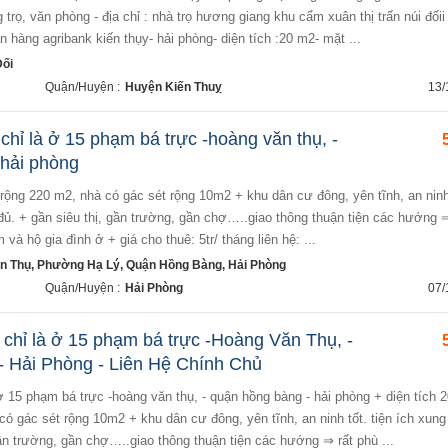
trọ, văn phòng - địa chỉ : nhà trọ hương giang khu cẩm xuân thị trấn núi đốii
 hàng agribank kiến thụy- hải phòng- diện tích :20 m2- mặt ...
Đối
Quận/Huyện :
Huyện Kiến Thuỵ
13/
chỉ là ở 15 phạm bá trực -hoàng văn thụ, -
 hải phòng
đủ. + gần siêu thị, gần trường, gần chợ…..giao thông thuận tiện các hướng ⇒
và hộ gia đình ở + giá cho thuê: 5tr/ tháng liên hệ: ...
 Thụ, Phường Hạ Lý, Quận Hồng Bàng, Hải Phòng
Quận/Huyện :
Hải Phòng
07/
 chỉ là ở 15 phạm bá trực -Hoàng Văn Thụ, -
 Hải Phòng - Liên Hệ Chính Chủ
có gác sét rộng 10m2 + khu dân cư đông, yên tĩnh, an ninh tốt. tiện ích xun
gần trường, gần chợ…..giao thông thuận tiện các hướng ⇒ rất phù ...