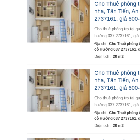
Cho Thuê phòng t
nha, Tân Tiến, A
2737161, giá 600
cho thuê phòng trọ tại quán toan- cống trắng ( km 11 do nha, tân tiến, an dương). liên hệ chính chủ cô
hưởng 037 2737161, giá
Địa chỉ :
Cho Thuê phòng t
cô Hưởng 037 2737161, g
Diện tích :
20 m2
Cho Thuê phòng t
nha, Tân Tiến, A
2737161, giá 600
cho thuê phòng trọ tại quán toan- cống trắng ( km 11 do nha, tân tiến, an dương). liên hệ chính chủ cô
hưởng 037 2737161, giá
Địa chỉ :
Cho Thuê phòng t
cô Hưởng 037 2737161, g
Diện tích :
20 m2