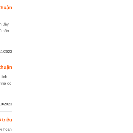
thuận
có sân
11/2023
thuận
 nhà có
10/2023
 triệu