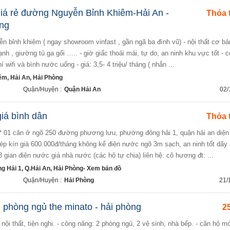
á rẻ đường Nguyễn Bỉnh Khiêm-Hải An -
Thỏa 
ang
ạnh , giường tủ ga gối ….. - giờ giấc thoải mái, tự do, an ninh khu vực tốt - 
 wifi và bình nước uống - giá: 3,5- 4 triệu/ tháng ( nhắn ...
m, Hải An, Hải Phòng
Quận/Huyện :
Quận Hải An
02/
giá bình dân
Thỏa 
ép kín giá 600.000đ/tháng không kể điện nước ngõ 3m sạch, an ninh tốt dãy
 gian điện nước giá nhà nước (các hộ tự chia) liên hệ: cô hương đt: ...
 Hải 1, Q.Hải An, Hải Phòng- Xem bản đồ
Quận/Huyện :
Hải Phòng
21/
 phòng ngủ the minato - hải phòng
25