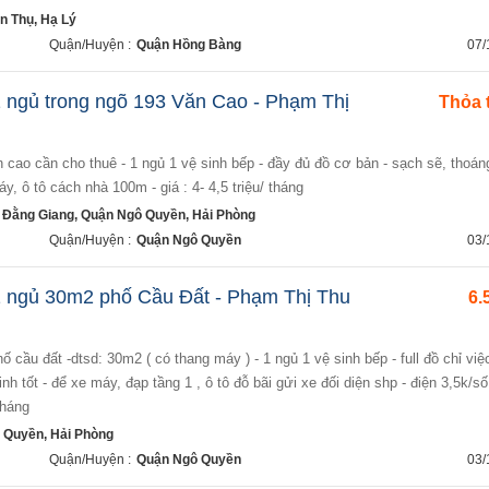
 Thụ, Hạ Lý
Quận/Huyện :
Quận Hồng Bàng
07/
 ngủ trong ngõ 193 Văn Cao - Phạm Thị
Thỏa 
áy, ô tô cách nhà 100m - giá : 4- 4,5 triệu/ tháng
 Đằng Giang, Quận Ngô Quyền, Hải Phòng
Quận/Huyện :
Quận Ngô Quyền
03/
 ngủ 30m2 phố Cầu Đất - Phạm Thị Thu
6.
inh tốt - để xe máy, đạp tầng 1 , ô tô đỗ bãi gửi xe đối diện shp - điện 3,5k/sô
 tháng
 Quyền, Hải Phòng
Quận/Huyện :
Quận Ngô Quyền
03/