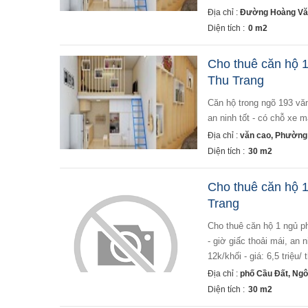
Địa chỉ :
Đường Hoàng Văn
Diện tích :
0 m2
Cho thuê căn hộ 1
Thu Trang
căn hộ trong ngõ 193 văn cao cần cho thuê - 1 ngủ 1 vệ sinh bếp - đầy đủ đồ cơ bản - sạch sẽ, thoáng mát,
an ninh tốt - có chỗ xe m
Địa chỉ :
văn cao, Phường
Diện tích :
30 m2
Cho thuê căn hộ 1
Trang
cho thuê căn hộ 1 ngủ phố cầu đất -dtsd: 30m2 ( có thang máy ) - 1 ngủ 1 vệ sinh bếp - full đồ chỉ việc về ở
- giờ giấc thoải mái, an n
12k/khối - giá: 6,5 triệu/
Địa chỉ :
phố Cầu Đất, Ngô
Diện tích :
30 m2