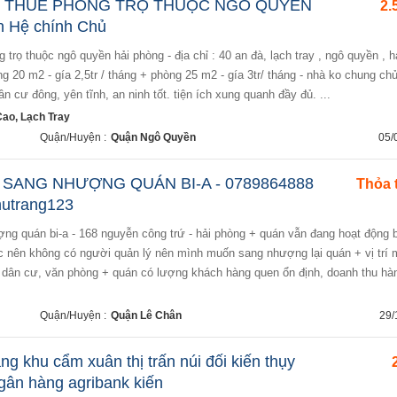
O THUÊ PHÒNG TRỌ THUỘC NGÔ QUYỀN
2.
n Hệ chính Chủ
ng 20 m2 - gía 2,5tr / tháng + phòng 25 m2 - gía 3tr/ tháng - nhà ko chung ch
n cư đông, yên tĩnh, an ninh tốt. tiện ích xung quanh đầy đủ. ...
ao, Lạch Tray
Quận/Huyện :
Quận Ngô Quyền
05/
SANG NHƯỢNG QUÁN BI-A - 0789864888
Thỏa 
hutrang123
c nên không có người quản lý nên mình muốn sang nhượng lại quán + vị trí 
 dân cư, văn phòng + quán có lượng khách hàng quen ổn định, doanh thu hàn
Quận/Huyện :
Quận Lê Chân
29/
ng khu cẩm xuân thị trấn núi đối kiến thụy
gân hàng agribank kiến