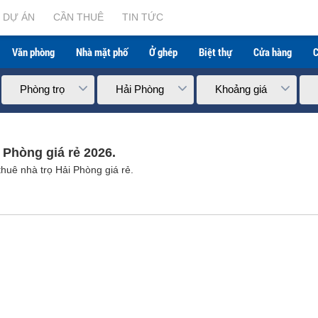
DỰ ÁN
CẦN THUÊ
TIN TỨC
Văn phòng
Nhà mặt phố
Ở ghép
Biệt thự
Cửa hàng
C
Phòng trọ
Hải Phòng
Khoảng giá
g
 Phòng giá rẻ 2026.
huê nhà trọ Hải Phòng giá rẻ.