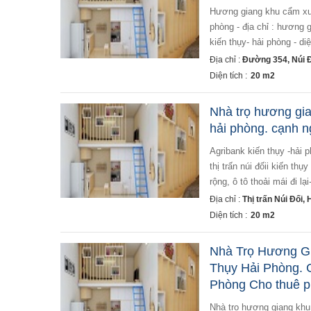
hương giang khu cẩm xuân thị trấn núi đối kiến thụy hải phòng. cạnh ngân hàng agribank kiến thụy -hải , văn
phòng - địa chỉ : hương 
kiến thụy- hải phòng - diệ
Địa chỉ :
Đường 354, Núi Đ
Diện tích :
20 m2
Nhà trọ hương gia
hải phòng. cạnh 
agribank kiến thụy -hải phòng cho thuê phòng trọ, văn phòng - địa chỉ : nhà trọ hương giang khu cẩm xuân
thị trấn núi đốii kiến th
rộng, ô tô thoải mái đi lạ
Địa chỉ :
Thị trấn Núi Đối,
Diện tích :
20 m2
Nhà Trọ Hương Gi
Thụy Hải Phòng. 
Phòng Cho thuê p
nhà trọ hương giang khu cẩm xuân thị trấn núi đối kiến thụy hải phòng. cạnh ngân hàng agribank kiến thụy -