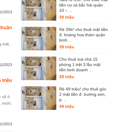
tiền cư xá bắc hải quận
10 – ...
11/2023
39 triệu
thuận
Rẻ 39tr! cho thuê mặt tiền
đ. hoàng hoa thám quận
bình ...
39 triệu
Cho thuê toà nhà 15
phòng 1 trệt 3 lầu mặt
11/2023
tiền kinh doanh ...
28 triệu
5 triệu
Rẻ 49 triệu! cho thuê góc
2 mặt tiền đ. trường sơn,
p. ...
́, nước
49 triệu
11/2023