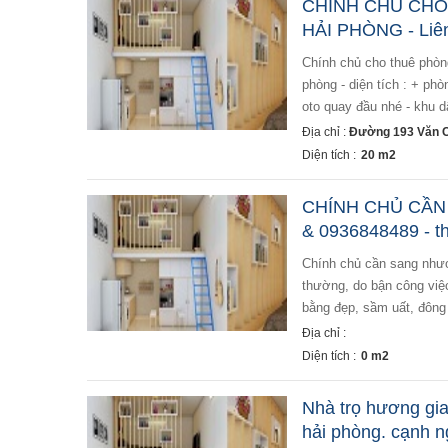
CHÍNH CHỦ CH
HẢI PHÒNG - Liê
chính chủ cho thuê phòng trọ thuộc ngô quyền hải phòng - địa chỉ : 40 an đà, lạch tray , ngô quyền , hải
phòng - diện tích : + phò
oto quay đầu nhé - khu dâ
Địa chỉ :
Đường 193 Văn C
Diện tích :
20 m2
CHÍNH CHỦ CẦN 
& 0936848489 - t
chính chủ cần sang nhượng quán bi-a - 168 nguyễn công trứ - hải phòng + quán vẫn đang hoạt động bình
thường, do bận công việ
bằng đẹp, sầm uất, đông
Địa chỉ :
Diện tích :
0 m2
Nhà trọ hương gia
hải phòng. cạnh n