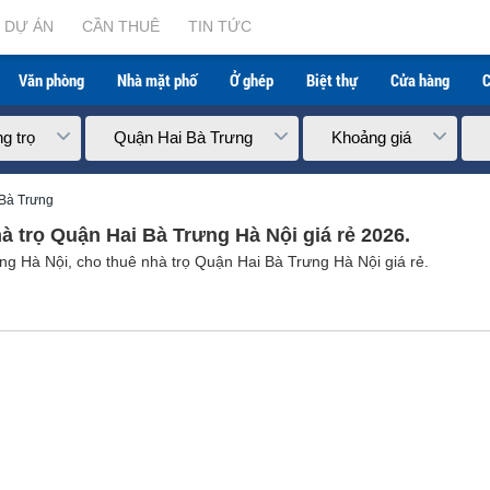
DỰ ÁN
CẦN THUÊ
TIN TỨC
Văn phòng
Nhà mặt phố
Ở ghép
Biệt thự
Cửa hàng
C
g trọ
Quận Hai Bà Trưng
Khoảng giá
 Bà Trưng
à trọ Quận Hai Bà Trưng Hà Nội giá rẻ 2026.
g Hà Nội, cho thuê nhà trọ Quận Hai Bà Trưng Hà Nội giá rẻ.