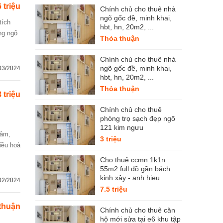
6 triệu
Chính chủ cho thuê nhà
ngõ gốc đề, minh khai,
hbt, hn, 20m2, ...
ng ngõ
Thỏa thuận
Chính chủ cho thuê nhà
ngõ gốc đề, minh khai,
03/2024
hbt, hn, 20m2, ...
Thỏa thuận
3 triệu
Chính chủ cho thuê
phòng trọ sạch đẹp ngõ
121 kim ngưu
3 triệu
iều hoà
Cho thuê ccmn 1k1n
55m2 full đồ gần bách
kinh xây - anh hieu
02/2024
7.5 triệu
thuận
Chính chủ cho thuê căn
hộ mới sửa tại e6 khu tập