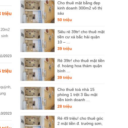
Cho thuê mặt bằng đẹp
kinh doanh 300m2 võ thị
sáu
3 triệu
50 triệu
Siêu rẻ 39tr! cho thuê mặt
 sinh
tiền cư xá bắc hải quận
10 – ...
39 triệu
11/2023
Rẻ 39tr! cho thuê mặt tiền
đ. hoàng hoa thám quận
5 triệu
bình ...
39 triệu
Cho thuê toà nhà 15
dụng
phòng 1 trệt 3 lầu mặt
tiền kinh doanh ...
28 triệu
10/2023
Rẻ 49 triệu! cho thuê góc
2 mặt tiền đ. trường sơn,