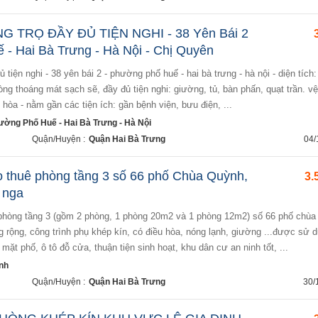
 TRỌ ĐẦY ĐỦ TIỆN NGHI - 38 Yên Bái 2
 - Hai Bà Trưng - Hà Nội - Chị Quyên
phòng thoáng mát sạch sẽ, đầy đủ tiện nghi: giường, tủ, bàn phấn, quạt trần. vệ
 hòa - nằm gần các tiện ích: gần bệnh viện, bưu điện, ...
hường Phố Huế - Hai Bà Trưng - Hà Nội
Quận/Huyện :
Quận Hai Bà Trưng
04/
o thuê phòng tầng 3 số 66 phố Chùa Quỳnh,
3.
- nga
 rộng, công trình phụ khép kín, có điều hòa, nóng lạnh, giường ...được sử 
mặt phố, ô tô đỗ cửa, thuận tiện sinh hoạt, khu dân cư an ninh tốt, ...
nh
Quận/Huyện :
Quận Hai Bà Trưng
30/