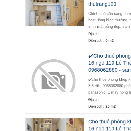
thutrang123
chính chủ cần sang nhượng lại quán ăn - 162 nguyễn an ninh - p. đồng tâm - q. hbt - hà nội + quán vẫn đang
hoạt động bình thường, 
vị trí mặt bằng đẹp, sầm
Địa chỉ :
Diện tích :
0 m2
✔️Cho thuê phòng 
16 ngõ 119 Lê Tha
0968062880 - san
✔️cho thuê phòng khép kín mới xây đầy đủ tiện nghi nhà số 16 ngõ 119 lê thanh nghị, p.đồng tâm, hbt;
3,8tr/th; 0968062880 phò
panasonic, 1 máy nóng lạ
Địa chỉ :
Diện tích :
20 m2
Cho thuê phòng kh
16 ngõ 119 Lê Th