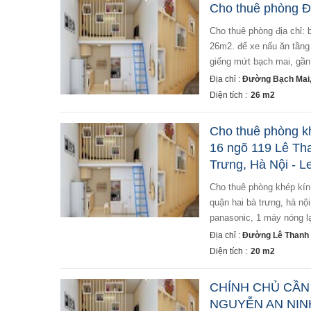
Cho thuê phòng Đị
cho thuê phòng địa chỉ: bạch mai - hai bà trưng - giá thuê: 3.6 triệu/tháng - liên hệ: 0967476763 - diện tích
26m2. để xe nấu ăn tầng 
giếng mứt bạch mai, gần 
Địa chỉ :
Đường Bạch Mai,
Diện tích :
26 m2
Cho thuê phòng kh
16 ngõ 119 Lê Th
Trưng, Hà Nội - L
cho thuê phòng khép kín mới xây đầy đủ tiện nghi tại số nhà 16 ngõ 119 lê thanh nghị, phường đồng tâm,
quận hai bà trưng, hà nộ
panasonic, 1 máy nóng lạ
Địa chỉ :
Đường Lê Thanh 
Diện tích :
20 m2
CHÍNH CHỦ CẦN
NGUYỄN AN NINH 