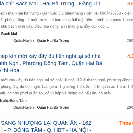
a chỉ: Bạch Mai - Hai Bà Trưng - Đăng Tin
3.
1, phòng tầng - 2 mặt trước có ban công full mặt tiền - mình cần pass 1 phò
khu bách kinh xây. điều hoà nóng lạnh máy giặt đầy đủ. - có ...
 Bạch Mai
Quận/Huyện :
Quận Hai Bà Trưng
26/
ép kín mới xây đầy đủ tiện nghi tại số nhà
4.
anh Nghị, Phường Đồng Tâm, Quận Hai Bà
e thi Hoa
i phòng đầy đủ tiện nghi, bao gồm: 1 giường 1,8 x 2m, 1 tủ quần áo 1,5m, 1 đ
nh, có chỗ phơi quần áo, có tủ bếp và thông gió nấu ăn, có máy ...
Nghị, Đồng Tâm
Quận/Huyện :
Quận Hai Bà Trưng
20/
 SANG NHƯỢNG LẠI QUÁN ĂN - 162
Thỏa 
- P. ĐỒNG TÂM - Q. HBT - HÀ NỘI -