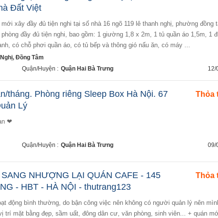
hà Đất Việt
i phòng đầy đủ tiện nghi, bao gồm: 1 giường 1,8 x 2m, 1 tủ quần áo 1,5m, 1 đ
nh, có chỗ phơi quần áo, có tủ bếp và thông gió nấu ăn, có máy ...
Nghị, Đồng Tâm
Quận/Huyện :
Quận Hai Bà Trưng
12/
n/tháng. Phòng riêng Sleep Box Hà Nội. 67
Thỏa 
Quản Lý
hạn ❤
Quận/Huyện :
Quận Hai Bà Trưng
09/
 SANG NHƯỢNG LẠI QUÁN CAFE - 145
Thỏa 
G - HBT - HÀ NỘI - thutrang123
ị trí mặt bằng đẹp, sầm uất, đông dân cư, văn phòng, sinh viên... + quán mớ