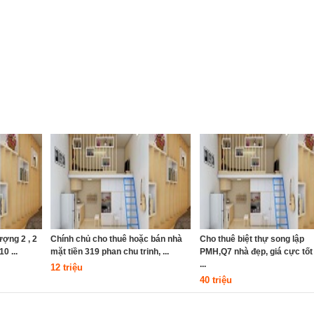
ợng 2 , 2
Chính chủ cho thuê hoặc bán nhà
Cho thuê biệt thự song lập
0 ...
mặt tiền 319 phan chu trinh, ...
PMH,Q7 nhà đẹp, giá cực tốt 
...
12 triệu
40 triệu