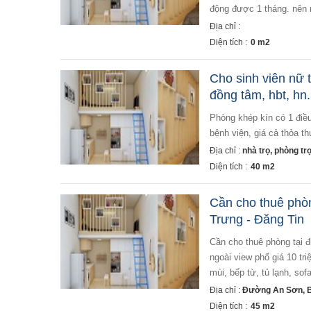
động được 1 tháng. nên m
Địa chỉ :
Diện tích :
0 m2
Cho sinh viên nữ 
đồng tâm, hbt, hn.
phòng khép kín có 1 điều hòa, có wifi, 1 quạt trần, gần trường đại học kinh tế quốc dân, xây dựng,...chợ
bệnh viện, giá cả thỏa th
Địa chỉ :
nhà trọ, phòng tr
Diện tích :
40 m2
Cần cho thuê phò
Trưng - Đăng Tin
cần cho thuê phòng tại địa chỉ: nhà mặt đường bùi thị xuân - hai bà trưng loại phòng: 1k1n có ban công mặt
ngoài view phố giá 10 tri
mùi, bếp từ, tủ lạnh, sofa
Địa chỉ :
Đường An Sơn, Bu
Diện tích :
45 m2