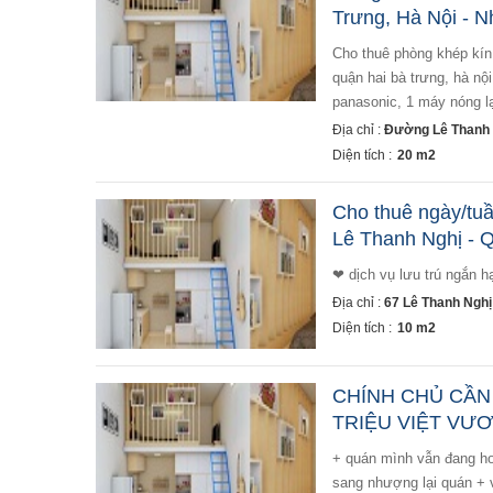
Trưng, Hà Nội - N
cho thuê phòng khép kín mới xây đầy đủ tiện nghi tại số nhà 16 ngõ 119 lê thanh nghị, phường đồng tâm,
quận hai bà trưng, hà nộ
panasonic, 1 máy nóng lạ
Địa chỉ :
Đường Lê Thanh 
Diện tích :
20 m2
Cho thuê ngày/tuầ
Lê Thanh Nghị - 
❤ dịch vụ lưu trú ngắn 
Địa chỉ :
67 Lê Thanh Nghị
Diện tích :
10 m2
CHÍNH CHỦ CẦN
TRIỆU VIỆT VƯƠN
+ quán mình vẫn đang hoạt động bình thường, do bận công việc nên không có người quản lý nên mình muốn
sang nhượng lại quán + v