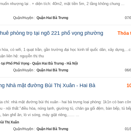
uốn nhượng lại . + diện tích: 40m2, mặt tiền 5m, 2 tầng không chung ...
Quận/Huyện :
Quận Hai Bà Trưng
07/
thuê phòng trọ tại ngõ 221 phố vọng phường
Thỏa 
uận liên hệ: nguyễn thị thu
ọ tại Phố Phố Vọng - Quận Hai Bà Trưng - Hà Nội
Quận/Huyện :
Quận Hai Bà Trưng
06/
ng Nhà mặt đường Bùi Thị Xuân - Hai Bà
10
ệu - nội thất:"điều hòa, nóng lạnh, giường tủ, chăn ga gối đệm, bàn bếp, tủ bế
, bàn ghế ăn, lò vi sóng, máy giặt riêng,...... ...
̀i Thị Xuân
Quận/Huyện :
Quận Hai Bà Trưng
01/