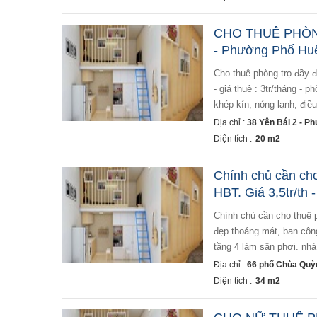
CHO THUÊ PHÒNG
- Phường Phố Huế
cho thuê phòng trọ đầy đủ tiện nghi - 38 yên bái 2 - phường phố huế - hai bà trưng - hà nội - diện tích: 20m2
- giá thuê : 3tr/tháng - 
khép kín, nóng lạnh, điều
Địa chỉ :
38 Yên Bái 2 - P
Diện tích :
20 m2
Chính chủ cần ch
HBT. Giá 3,5tr/th 
chính chủ cần cho thuê phòng tầng 3 (gồm 2 phòng, 1 phòng 20m2 và 1 phòng 12m2) số 66 phố chùa quỳnh,
đẹp thoáng mát, ban công
tầng 4 làm sân phơi. nhà 
Địa chỉ :
66 phố Chùa Quỳ
Diện tích :
34 m2