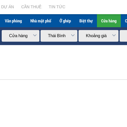
DỰ ÁN
CẦN THUÊ
TIN TỨC
Văn phòng
Nhà mặt phố
Ở ghép
Biệt thự
Cửa hàng
C
Cửa hàng
Thái Bình
Khoảng giá