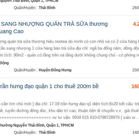
Nguyễn Thái Bình, Quận 1, TPHCM
Quận/Huyện :
Thái Bình
26/
 SANG NHƯỢNG QUÁN TRÀ SỮA thương
4.
uang Cao
ần sang nhượng 1 cửa hàng bán trà sữa địa chỉ: ngã ba đống năm, đông độ
iện tích: 90m2 - quán có tầng trên và tầng dưới không chung chủ - có phòng ng
 Động
Quận/Huyện :
Huyện Đông Hưng
20/
trần hưng đạo quận 1 cho thuê 200m bề
160
-cần tìm chủ mới ] địa chỉ: 17-19 trần hưng đạo q1 diện tích:8x20 kết cấu: trệ
, tuyến đường đông đúc, khu dân trí cao, thuận tiện di chuyển v.v.. giá thuê
====================== nv tư vấn: 0934 615 810-0798728979 ( zalo or ..
Phường Nguyễn Thái Bình, Quận 1, TPHCM
Quận/Huyện :
Thái Bình
14/