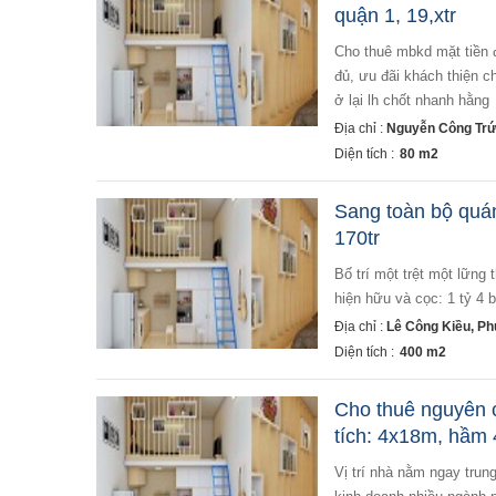
quận 1, 19,xtr
cho thuê mbkd mặt tiền đường nguyễn công trứ, phó đức chính q1, 19,xtr + mblối đi riêng 4x18, pccc đầy
đủ, ưu đãi khách thiện 
ở lại lh chốt nhanh hằng
Địa chỉ :
Nguyễn Công Trứ
Diện tích :
80 m2
Sang toàn bộ quán
170tr
bố trí một trệt một lững thông thoáng sức chưa tối đa hơn 200 khách giá sang bao gồm toàn bộ trang thiết bị
hiện hữu và cọc: 1 tỷ 4 b
Địa chỉ :
Lê Công Kiều, P
Diện tích :
400 m2
Cho thuê nguyên c
tích: 4x18m, hầm 
vị trí nhà nằm ngay trung tâm thành phố, tuyến đường thương hiệu vỉa hè rộng, đậu xe 2 chiều. thích hợp