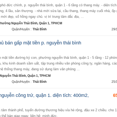
ửng, 4 lầu, sân thượng. - nhà mới sửa lại, cầu thang, thang máy cuối nhà, ốp 
à mới đẹp, sổ hồng ngay chủ. vị trí trung tâm đắc địa, ...
Phường Nguyễn Thái Bình, Quận 1, TPHCM
Quận/Huyện :
Thái Bình
29/
ủ bán gấp mặt tiền p. nguyễn thái bình
địa, khu kinh doanh sầm uất, tập trung nhiều văn phòng công ty, ngân hàng, c
hệ thống thang máy, đang sử dụng làm văn phòng ...
Nguyễn Thái Bình, Quận 1, TPHCM
Quận/Huyện :
Thái Bình
25/
nguyễn công trứ, quận 1. diện tích: 400m2,
65
 thể bàn giao ngay. liên hê: minh đức.