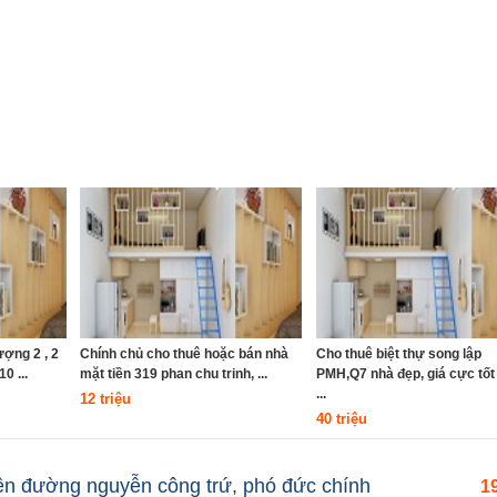
ợng 2 , 2
Chính chủ cho thuê hoặc bán nhà
Cho thuê biệt thự song lập
0 ...
mặt tiền 319 phan chu trinh, ...
PMH,Q7 nhà đẹp, giá cực tốt 
...
12 triệu
40 triệu
ền đường nguyễn công trứ, phó đức chính
19