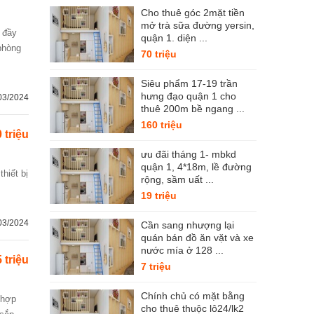
Cho thuê góc 2mặt tiền
mở trà sữa đường yersin,
quận 1. diện ...
phòng
70 triệu
Siêu phẩm 17-19 trần
hưng đạo quận 1 cho
03/2024
thuê 200m bề ngang ...
160 triệu
 triệu
ưu đãi tháng 1- mbkd
quận 1, 4*18m, lề đường
rộng, sầm uất ...
19 triệu
03/2024
Cần sang nhượng lại
quán bán đồ ăn vặt và xe
nước mía ở 128 ...
 triệu
7 triệu
Chính chủ có mặt bằng
cho thuê thuộc lô24/lk2