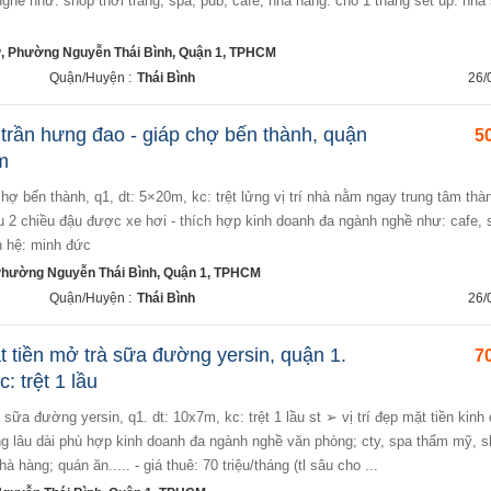
ghề như: shop thời trang, spa, pub, cafe, nhà hàng. cho 1 tháng set up. nhà
, Phường Nguyễn Thái Bình, Quận 1, TPHCM
Quận/Huyện :
Thái Bình
26/
 trần hưng đao - giáp chợ bến thành, quận
50
m
 2 chiều đậu được xe hơi - thích hợp kinh doanh đa ngành nghề như: cafe, 
n hệ: minh đức
Phường Nguyễn Thái Bình, Quận 1, TPHCM
Quận/Huyện :
Thái Bình
26/
 tiền mở trà sữa đường yersin, quận 1.
70
: trệt 1 lầu
ng lâu dài phù hợp kinh doanh đa ngành nghề văn phòng; cty, spa thẩm mỹ, 
 hàng; quán ăn..... - giá thuê: 70 triệu/tháng (tl sâu cho ...