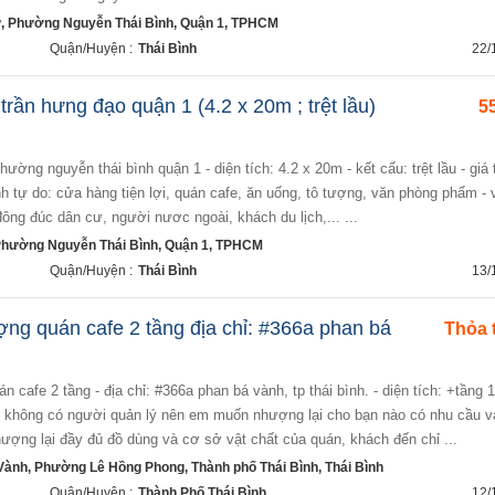
, Phường Nguyễn Thái Bình, Quận 1, TPHCM
Quận/Huyện :
Thái Bình
22/
trần hưng đạo quận 1 (4.2 x 20m ; trệt lầu)
55
nh tự do: cửa hàng tiện lợi, quán cafe, ăn uống, tô tượng, văn phòng phẩm - vị
đông đúc dân cư, người nươc ngoài, khách du lịch,... ...
Phường Nguyễn Thái Bình, Quận 1, TPHCM
Quận/Huyện :
Thái Bình
13/
ng quán cafe 2 tầng địa chỉ: #366a phan bá
Thỏa 
 không có người quản lý nên em muốn nhượng lại cho bạn nào có nhu cầu 
ượng lại đầy đủ đồ dùng và cơ sở vật chất của quán, khách đến chỉ ...
ành, Phường Lê Hồng Phong, Thành phố Thái Bình, Thái Bình
Quận/Huyện :
Thành Phố Thái Bình
12/