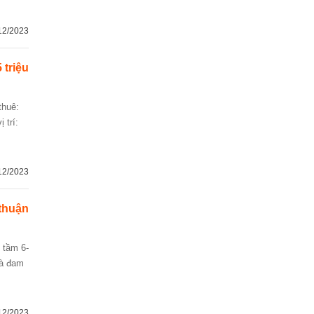
12/2023
 triệu
 trí:
12/2023
thuận
và đam
12/2023