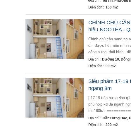
Địa chỉ :
Yersin, Phường 
Diện tích :
150 m2
CHÍNH CHỦ CẦN
hiệu NOOTEA - Q
chính chủ cần sang nhượng quán trà sữa thương hiệu nootea do mình có con nhỏ và có 2 cửa hàng không
ôm được hết, nên mình c
đông hưng, thái bình - d
Địa chỉ :
Đường 10, Đông
Diện tích :
90 m2
Siêu phẩm 17-19 
ngang 8m
[ 17-19 trần hưng đạo q1 
phù hợp kd đa ngành nghề
tốt:160tr/tl =========
Địa chỉ :
Trần Hưng Đạo, 
Diện tích :
200 m2