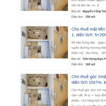
kinh doanh nhiều ngành n
hết hđ liên hệ: mr. đ
Địa chỉ :
Nguyễn Công Trứ
Diện tích :
350 m2
Cho thuê mặt tiền
1, diện tích: 5×20
mt trần hưng đao - giáp chợ bến thành, q1, dt: 5×20m, kc: trệt lửng vị trí nhà nằm ngay trung tâm thành phố,
tuyến đường thương hiệu
thẩm mỹ, nha khoa... liê
Địa chỉ :
Trần Hưng Đạo, 
Diện tích :
160 m2
Cho thuê góc 2mặt
diện tích 10x7m, kc
cho thuê góc 2mt mở trà sữa đường yersin, q1. dt: 10x7m, kc: trệt 1 lầu st ➢ vị trí đẹp mặt tiền kinh doanh
sầm uất; lề to ➢ hợp đồ
phẩm, cửa hàng bán lẻ,nhà