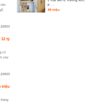
2 mặt tiền đ. trường sơn,
p. ...
49 triệu
gỗ,
12/2023
32 tỷ
ách chợ
12/2023
 triệu