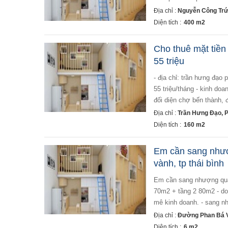
Địa chỉ :
Nguyễn Công Trứ
Diện tích :
400 m2
Cho thuê mặt tiền 
55 triệu
- địa chỉ: trần hưng đạo phường nguyễn thái bình quận 1 - diện tích: 4.2 x 20m - kết cấu: trệt lầu - giá thuê:
55 triệu/tháng - kinh doa
đối diện chợ bến thành, 
Địa chỉ :
Trần Hưng Đạo, 
Diện tích :
160 m2
Em cần sang nhượ
vành, tp thái bình
em cần sang nhượng quán cafe 2 tầng - địa chỉ: #366a phan bá vành, tp thái bình. - diện tích: +tầng 1 tầm 6-
70m2 + tầng 2 80m2 - do
mê kinh doanh. - sang nh
Địa chỉ :
Đường Phan Bá V
Diện tích :
6 m2