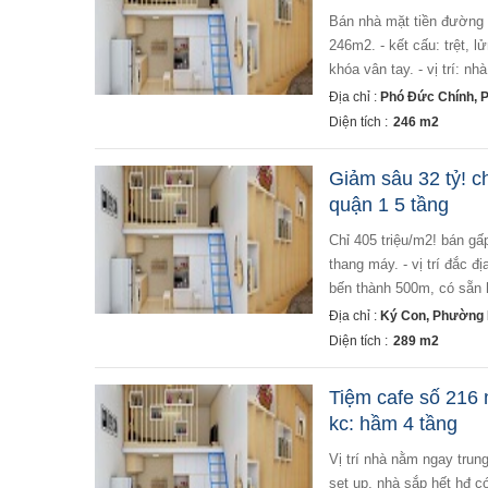
bán nhà mặt tiền đường phó đức chính, p. nguyễn thái bình, quận 1 - 6 tầng có thang máy. - diện tích sàn
246m2. - kết cấu: trệt, l
khóa vân tay. - vị trí: nh
Địa chỉ :
Phó Đức Chính, 
Diện tích :
246 m2
Giảm sâu 32 tỷ! ch
quận 1 5 tầng
chỉ 405 triệu/m2! bán gấp mặt tiền đường ký con, phường nguyễn thái bình, quận 1 - 5 tầng - 12 phòng có
thang máy. - vị trí đắc 
bến thành 500m, có sẵn 
Địa chỉ :
Ký Con, Phường 
Diện tích :
289 m2
Tiệm cafe số 216 
kc: hầm 4 tầng
vị trí nhà nằm ngay trung tâm thành phố, tuyến đường thương hiệu vỉa hè rộng, đậu xe 2 chiều. cho 1 tháng
set up. nhà sắp hết hđ có