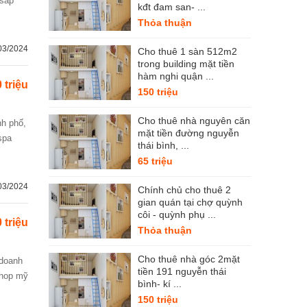
 sắp
kđt đam san- ...
Thỏa thuận
03/2024
Cho thuê 1 sàn 512m2
trong building mặt tiền
hàm nghi quận ...
 triệu
150 triệu
Cho thuê nhà nguyên căn
mặt tiền đường nguyễn
spa
thái bình, ...
65 triệu
03/2024
Chính chủ cho thuê 2
gian quán tại chợ quỳnh
côi - quỳnh phụ ...
 triệu
Thỏa thuận
Cho thuê nhà góc 2mặt
tiền 191 nguyễn thái
shop mỹ
bình- kí ...
150 triệu