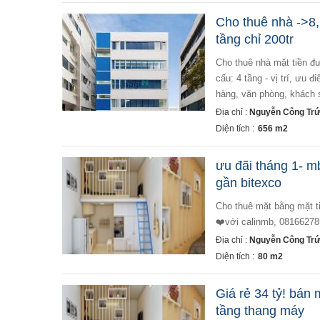
Cho thuê nhà ->8,
tầng chỉ 200tr
cho thuê nhà mặt tiền đường nguyễn công trứ, phường nguyễn thái bình, quận 1 - diện tích: 8,2x20 - kết
cấu: 4 tầng - vị trí, ưu
hàng, văn phòng, khách s
Địa chỉ :
Nguyễn Công Trứ
Diện tích :
656 m2
ưu đãi tháng 1- m
gần bitexco
cho thuê mặt bằng mặt tiền nguyễn công trứ, nhà làm mới hoàn toàn, phù hợp kinh doanh nhiều ngành nghề
❤️với calinmb, 081662785
Địa chỉ :
Nguyễn Công Trứ
Diện tích :
80 m2
Giá rẻ 34 tỷ! bán 
tầng thang máy