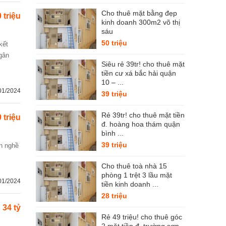
Cho thuê mặt bằng đẹp
 triệu
kinh doanh 300m2 võ thị
sáu
50 triệu
ngân
Siêu rẻ 39tr! cho thuê mặt
tiền cư xá bắc hải quận
10 – ...
01/2024
39 triệu
Rẻ 39tr! cho thuê mặt tiền
 triệu
đ. hoàng hoa thám quận
bình ...
39 triệu
Cho thuê toà nhà 15
phòng 1 trệt 3 lầu mặt
01/2024
tiền kinh doanh ...
28 triệu
34 tỷ
Rẻ 49 triệu! cho thuê góc