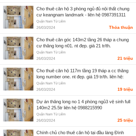
Cho thuê căn hộ 3 phòng ngủ đủ nội thất chung
cư keangnam landmark - liên hệ 0987391311
Quận Nam Từ Liêm
Thỏa thuận
26/03/2024
Cho thuê căn góc 143m2 tầng 26 tháp a chung
cư thăng long n01. nt đẹp. giá 21 tr/th.
Quận Nam Từ Liêm
21 triệu
26/03/2024
Cho thuê căn hộ 117m tầng 19 tháp a cc thăng
long number one. nt đẹp. giá 19 tr/th. liên hệ:
0936031229
Quận Nam Từ Liêm
19 triệu
26/03/2024
Dự án thăng long no 1 4 phòng ngủ3 vệ sinh full
140m2 25.5tr liên hệ 0988215990
Quận Nam Từ Liêm
25 triệu
26/03/2024
Chính chủ cho thuê căn hộ tại đầu làng Đình