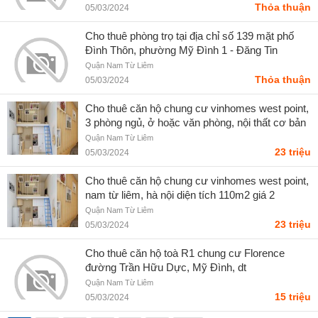
Thỏa thuận
05/03/2024
Cho thuê phòng trọ tại địa chỉ số 139 mặt phố
Đình Thôn, phường Mỹ Đình 1 - Đăng Tin
Quận Nam Từ Liêm
Thỏa thuận
05/03/2024
Cho thuê căn hộ chung cư vinhomes west point,
3 phòng ngủ, ở hoặc văn phòng, nội thất cơ bản
Quận Nam Từ Liêm
23 triệu
05/03/2024
Cho thuê căn hộ chung cư vinhomes west point,
nam từ liêm, hà nội diện tích 110m2 giá 2
Quận Nam Từ Liêm
23 triệu
05/03/2024
Cho thuê căn hộ toà R1 chung cư Florence
đường Trần Hữu Dực, Mỹ Đình, dt
98m,3pn,2vs, full đồ, lh 0989615665 - Phan Sơn
Quận Nam Từ Liêm
15 triệu
05/03/2024