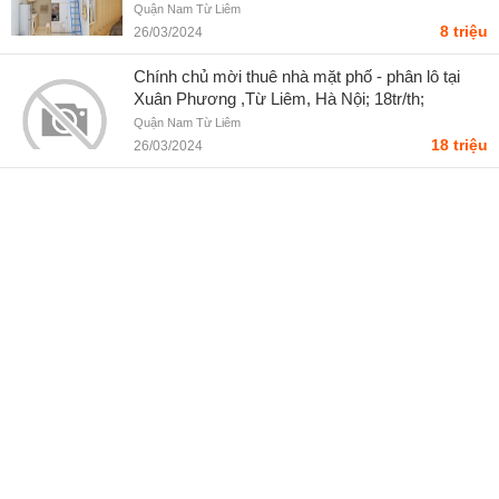
Quận Nam Từ Liêm
8 triệu
26/03/2024
Chính chủ mời thuê nhà mặt phố - phân lô tại
Xuân Phương ,Từ Liêm, Hà Nội; 18tr/th;
0963067908 - sanviet2024
Quận Nam Từ Liêm
18 triệu
26/03/2024