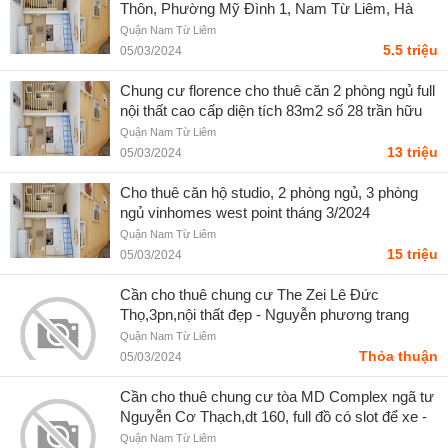
Thôn, Phường Mỹ Đình 1, Nam Từ Liêm, Hà
Nội. - Thanh Hường
Quận Nam Từ Liêm
5.5 triệu
05/03/2024
Chung cư florence cho thuê căn 2 phòng ngủ full
nội thất cao cấp diện tích 83m2 số 28 trần hữu
dực
Quận Nam Từ Liêm
13 triệu
05/03/2024
Cho thuê căn hộ studio, 2 phòng ngủ, 3 phòng
ngủ vinhomes west point tháng 3/2024
Quận Nam Từ Liêm
15 triệu
05/03/2024
Cần cho thuê chung cư The Zei Lê Đức
Thọ,3pn,nội thất đẹp - Nguyễn phương trang
Quận Nam Từ Liêm
Thỏa thuận
05/03/2024
Cần cho thuê chung cư tòa MD Complex ngã tư
Nguyễn Cơ Thạch,dt 160, full đồ có slot để xe -
Nguyễn phương trang
Quận Nam Từ Liêm