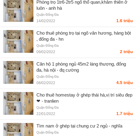
Phòng trọ 1tr6-2tr5 ngõ thổ quan,khâm thiên ở
luôn - anh hà
Quận Đống Đa
1.6 triệu
14/02/2022
Cho thuê phòng trọ tại ngõ văn hương, hàng bột
, đống đa - hn
Quận Đống Đa
2 triệu
09/02/2022
Căn hộ 1 phòng ngủ 45m2 láng thượng, đống
đa, hà nội - đq cường
Quận Đống Đa
4.5 triệu
08/02/2022
Cho thuê homestay ở ghép thái hà,vị trí siêu đẹp
❤ - tranlien
Quận Đống Đa
1.7 triệu
22/01/2022
Tìm nam ở ghép tại chung cư 2 ngủ - nghĩa
Quận Đống Đa